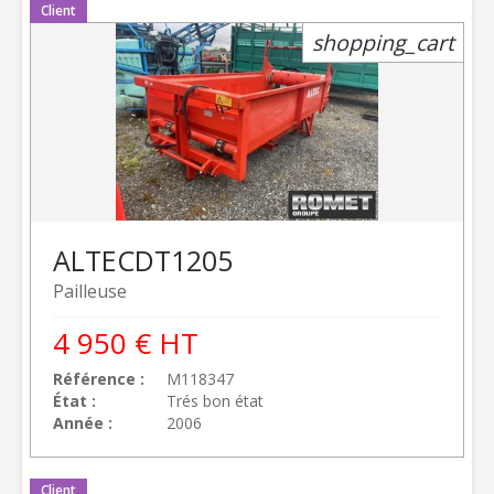
Client
shopping_cart
ALTEC
DT1205
Pailleuse
4 950
€
HT
Référence
M118347
État
Trés bon état
Année
2006
Client