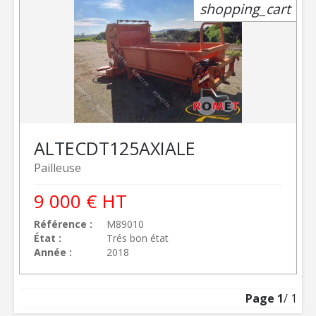
shopping_cart
ALTEC
DT125AXIALE
Pailleuse
9 000
€
HT
Référence
M89010
État
Trés bon état
Année
2018
Page
1
/ 1