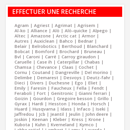
EFFECTUER UNE RECHERCHE
Agram
Agriest
Agrimat
Agrisem
Al-ko
Alliance
Alö
Alö-quicke
Alpego
Altec
Amazone
Arctic cat
Armor
Autres
Auxiclean
Bahco
Bednar
Belair
Belrobotics
Berthoud
Blanchard
Bobcat
Bomford
Brochard
Bruneau
Bvl
Caroni
Carré
Carroy giraudon
Caruelle
Case ih
Caterpillar
Chabas
Chamsa
Chevance
Claas
Cochet
Cornu
Coutand
Dangreville
Del morino
Delimbe
Demarest
Desvoys
Deutz-fahr
Dieci
Divers
Duchesne
Ego
Eliet
Emily
Faresin
Faucheux
Fella
Fendt
Feraboli
Fort
Genitronic
Gianni ferrari
Goizin
Gourdon
Gregoire besson
Grillo
Gyrax
Hardi
Hesston
Honda
Horsch
Huard
Husqvarna
Idass
Infaco
Iseki
Jaffredou
Jcb
Jeantil
Jeulin
John deere
Joskin
Keenan
Kleber
Kress
Krone
Kubota
Kuhn
Kverneland
Kymco
Labbe rotiel
Lambert
Lamy
Laverda