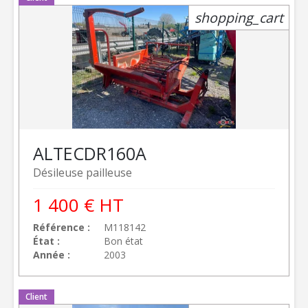
shopping_cart
ALTEC
DR160A
Désileuse pailleuse
1 400
€
HT
Référence
M118142
État
Bon état
Année
2003
Client