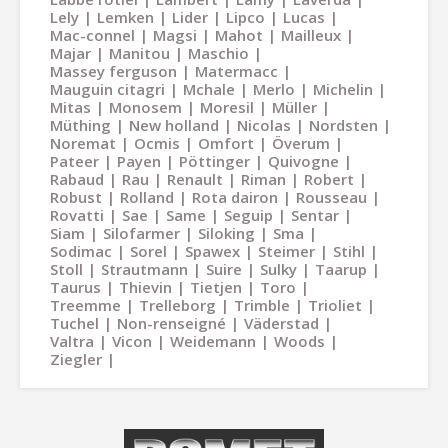
Lely
Lemken
Lider
Lipco
Lucas
Mac-connel
Magsi
Mahot
Mailleux
Majar
Manitou
Maschio
Massey ferguson
Matermacc
Mauguin citagri
Mchale
Merlo
Michelin
Mitas
Monosem
Moresil
Müller
Müthing
New holland
Nicolas
Nordsten
Noremat
Ocmis
Omfort
Överum
Pateer
Payen
Pöttinger
Quivogne
Rabaud
Rau
Renault
Riman
Robert
Robust
Rolland
Rota dairon
Rousseau
Rovatti
Sae
Same
Seguip
Sentar
Siam
Silofarmer
Siloking
Sma
Sodimac
Sorel
Spawex
Steimer
Stihl
Stoll
Strautmann
Suire
Sulky
Taarup
Taurus
Thievin
Tietjen
Toro
Treemme
Trelleborg
Trimble
Trioliet
Tuchel
Non-renseigné
Väderstad
Valtra
Vicon
Weidemann
Woods
Ziegler