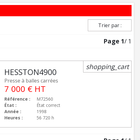
Trier par :
Page
1
/ 1
shopping_cart
HESSTON
4900
Presse à balles carrées
7 000
€
HT
Référence
M72560
État
État correct
Année
1998
Heures
56 720 h