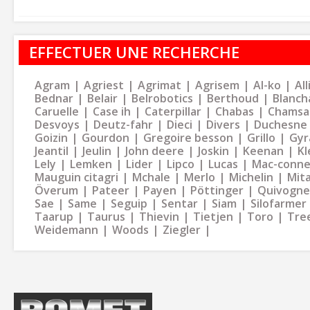
EFFECTUER UNE RECHERCHE
Agram
Agriest
Agrimat
Agrisem
Al-ko
Al
Bednar
Belair
Belrobotics
Berthoud
Blanch
Caruelle
Case ih
Caterpillar
Chabas
Chamsa
Desvoys
Deutz-fahr
Dieci
Divers
Duchesne
Goizin
Gourdon
Gregoire besson
Grillo
Gyr
Jeantil
Jeulin
John deere
Joskin
Keenan
Kl
Lely
Lemken
Lider
Lipco
Lucas
Mac-conne
Mauguin citagri
Mchale
Merlo
Michelin
Mit
Överum
Pateer
Payen
Pöttinger
Quivogne
Sae
Same
Seguip
Sentar
Siam
Silofarmer
Taarup
Taurus
Thievin
Tietjen
Toro
Tre
Weidemann
Woods
Ziegler