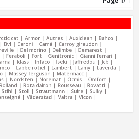
Page
1
/ 1
ctic cat
Armor
Autres
Auxiclean
Bahco
Bvl
Caroni
Carré
Carroy giraudon
eville
Del morino
Delimbe
Demarest
Feraboli
Fort
Genitronic
Gianni ferrari
arna
Idass
Infaco
Iseki
Jaffredou
Jcb
ymco
Labbe rotiel
Lambert
Lamy
Laverda
o
Massey ferguson
Matermacc
as
Nordsten
Noremat
Ocmis
Omfort
Rolland
Rota dairon
Rousseau
Rovatti
Stihl
Stoll
Strautmann
Suire
Sulky
enseigné
Väderstad
Valtra
Vicon