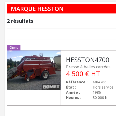
MARQUE HESSTON
2
résultats
Client
HESSTON
4700
Presse à balles carrées
4 500
€
HT
Référence
M84766
État
Hors service
Année
1986
Heures
80 000 h