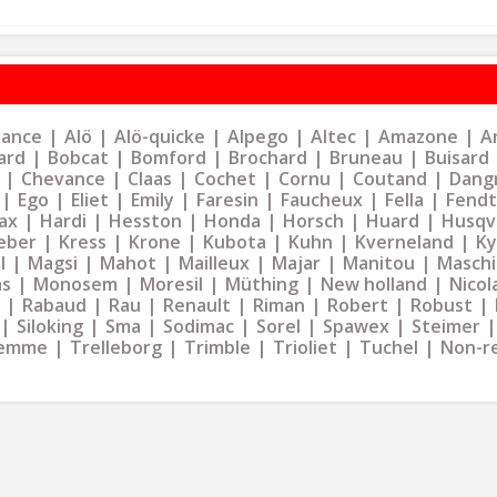
liance
Alö
Alö-quicke
Alpego
Altec
Amazone
Ar
ard
Bobcat
Bomford
Brochard
Bruneau
Buisard
Chevance
Claas
Cochet
Cornu
Coutand
Dangr
Ego
Eliet
Emily
Faresin
Faucheux
Fella
Fendt
ax
Hardi
Hesston
Honda
Horsch
Huard
Husqv
eber
Kress
Krone
Kubota
Kuhn
Kverneland
K
l
Magsi
Mahot
Mailleux
Majar
Manitou
Maschi
as
Monosem
Moresil
Müthing
New holland
Nicol
Rabaud
Rau
Renault
Riman
Robert
Robust
Siloking
Sma
Sodimac
Sorel
Spawex
Steimer
emme
Trelleborg
Trimble
Trioliet
Tuchel
Non-r