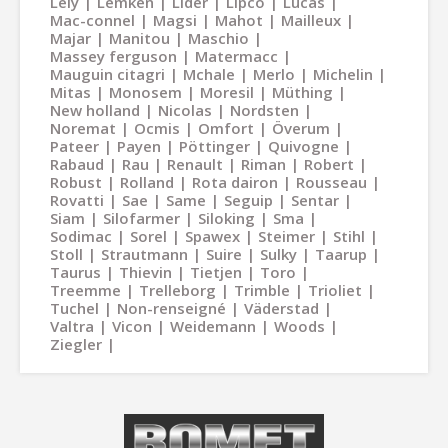
Lely
Lemken
Lider
Lipco
Lucas
Mac-connel
Magsi
Mahot
Mailleux
Majar
Manitou
Maschio
Massey ferguson
Matermacc
Mauguin citagri
Mchale
Merlo
Michelin
Mitas
Monosem
Moresil
Müthing
New holland
Nicolas
Nordsten
Noremat
Ocmis
Omfort
Överum
Pateer
Payen
Pöttinger
Quivogne
Rabaud
Rau
Renault
Riman
Robert
Robust
Rolland
Rota dairon
Rousseau
Rovatti
Sae
Same
Seguip
Sentar
Siam
Silofarmer
Siloking
Sma
Sodimac
Sorel
Spawex
Steimer
Stihl
Stoll
Strautmann
Suire
Sulky
Taarup
Taurus
Thievin
Tietjen
Toro
Treemme
Trelleborg
Trimble
Trioliet
Tuchel
Non-renseigné
Väderstad
Valtra
Vicon
Weidemann
Woods
Ziegler