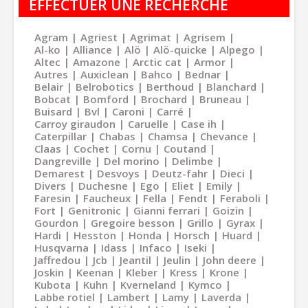
EFFECTUER UNE RECHERCHE
Agram
Agriest
Agrimat
Agrisem
Al-ko
Alliance
Alö
Alö-quicke
Alpego
Altec
Amazone
Arctic cat
Armor
Autres
Auxiclean
Bahco
Bednar
Belair
Belrobotics
Berthoud
Blanchard
Bobcat
Bomford
Brochard
Bruneau
Buisard
Bvl
Caroni
Carré
Carroy giraudon
Caruelle
Case ih
Caterpillar
Chabas
Chamsa
Chevance
Claas
Cochet
Cornu
Coutand
Dangreville
Del morino
Delimbe
Demarest
Desvoys
Deutz-fahr
Dieci
Divers
Duchesne
Ego
Eliet
Emily
Faresin
Faucheux
Fella
Fendt
Feraboli
Fort
Genitronic
Gianni ferrari
Goizin
Gourdon
Gregoire besson
Grillo
Gyrax
Hardi
Hesston
Honda
Horsch
Huard
Husqvarna
Idass
Infaco
Iseki
Jaffredou
Jcb
Jeantil
Jeulin
John deere
Joskin
Keenan
Kleber
Kress
Krone
Kubota
Kuhn
Kverneland
Kymco
Labbe rotiel
Lambert
Lamy
Laverda