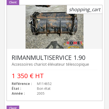
Client
shopping_cart
RIMAN
MULTISERVICE 1.90
Accessoires chariot élévateur télescopique
1 350
€
HT
Référence
M114652
État
Bon état
Année
2005
Client