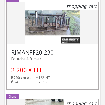
shopping_cart
RIMAN
FF20.230
Fourche à fumier
2 200
€
HT
Référence
M122147
État
Bon état
Client
shopping_cart