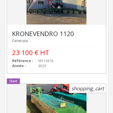
KRONE
VENDRO 1120
Faneuse
23 100
€
HT
Référence
M114316
Année
2023
Client
shopping_cart