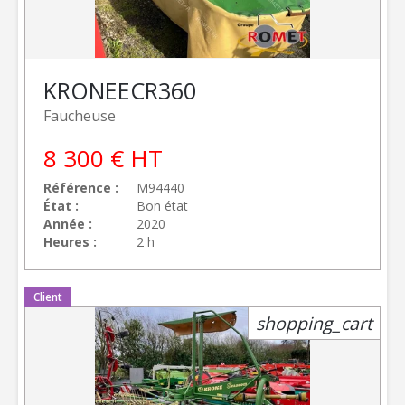
KRONE
ECR360
Faucheuse
8 300
€
HT
Référence
M94440
État
Bon état
Année
2020
Heures
2 h
Client
shopping_cart