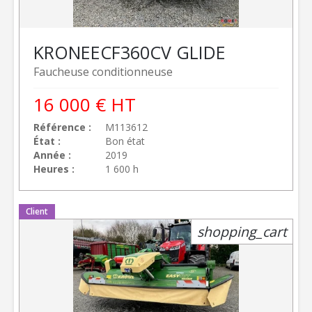
KRONE
ECF360CV GLIDE
Faucheuse conditionneuse
16 000
€
HT
Référence
M113612
État
Bon état
Année
2019
Heures
1 600 h
Client
shopping_cart