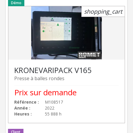
Démo
shopping_cart
KRONE
VARIPACK V165
Presse à balles rondes
Prix sur demande
Référence
M108517
Année
2022
Heures
55 888 h
Client