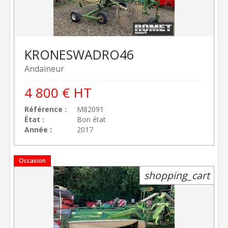
KRONE
SWADRO46
Andaineur
4 800
€
HT
Référence
M82091
État
Bon état
Année
2017
Occasion
shopping_cart