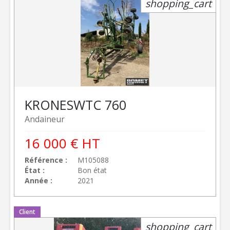
shopping_cart
KRONE
SWTC 760
Andaineur
16 000
€
HT
Référence
M105088
État
Bon état
Année
2021
Client
shopping_cart