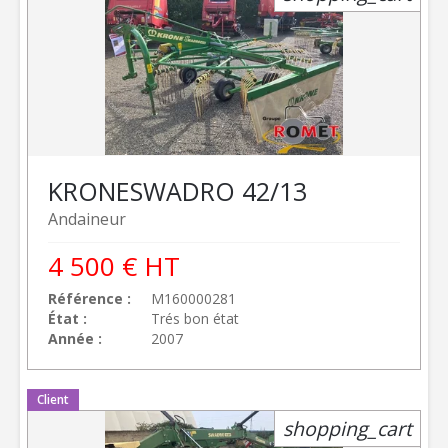
KRONE
SWADRO 42/13
Andaineur
4 500
€
HT
Référence
M160000281
État
Trés bon état
Année
2007
Client
shopping_cart