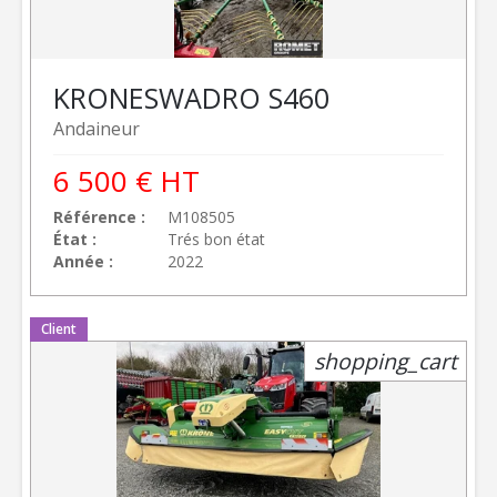
KRONE
SWADRO S460
Andaineur
6 500
€
HT
Référence
M108505
État
Trés bon état
Année
2022
Client
shopping_cart