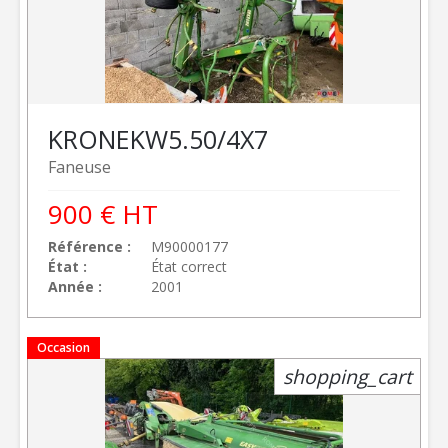
KRONE
KW5.50/4X7
Faneuse
900
€
HT
Référence
M90000177
État
État correct
Année
2001
Occasion
shopping_cart