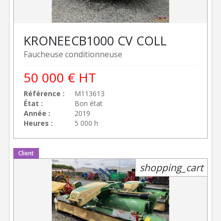
KRONE
ECB1000 CV COLL
Faucheuse conditionneuse
50 000
€
HT
Référence
M113613
État
Bon état
Année
2019
Heures
5 000 h
Client
shopping_cart