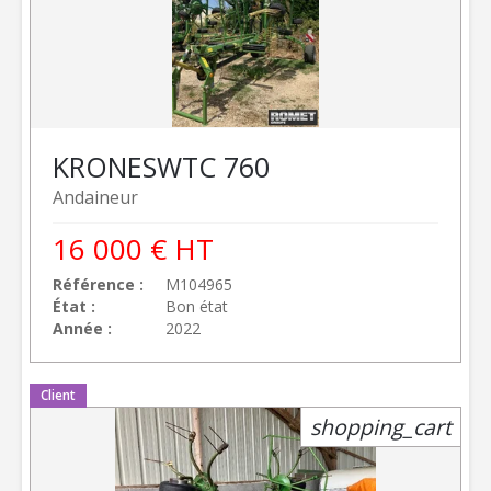
KRONE
SWTC 760
Andaineur
16 000
€
HT
Référence
M104965
État
Bon état
Année
2022
Client
shopping_cart