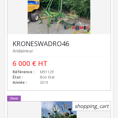
KRONE
SWADRO46
Andaineur
6 000
€
HT
Référence
M91129
État
Bon état
Année
2019
Client
shopping_cart