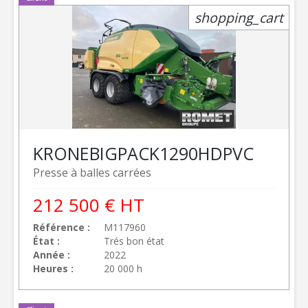
shopping_cart
KRONE
BIGPACK1290HDPVC
Presse à balles carrées
212 500
€
HT
Référence
M117960
État
Trés bon état
Année
2022
Heures
20 000 h