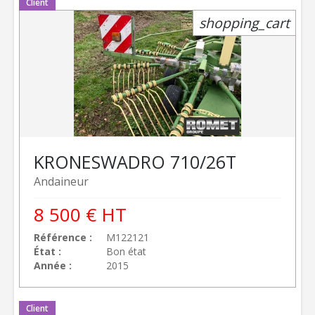
Client
shopping_cart
KRONE
SWADRO 710/26T
Andaineur
8 500
€
HT
Référence
M122121
État
Bon état
Année
2015
Client