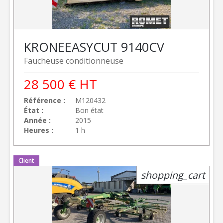
KRONE
EASYCUT 9140CV
Faucheuse conditionneuse
28 500
€
HT
Référence
M120432
État
Bon état
Année
2015
Heures
1 h
Client
shopping_cart