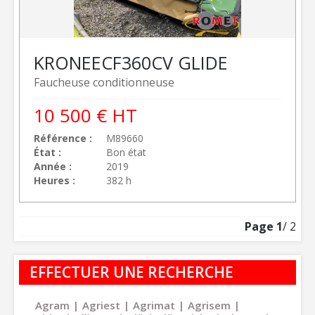
KRONE
ECF360CV GLIDE
Faucheuse conditionneuse
10 500
€
HT
Référence
M89660
État
Bon état
Année
2019
Heures
382 h
Page
1
/ 2
EFFECTUER UNE RECHERCHE
Agram
Agriest
Agrimat
Agrisem