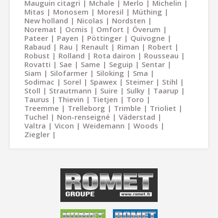
Mauguin citagri
Mchale
Merlo
Michelin
Mitas
Monosem
Moresil
Müthing
New holland
Nicolas
Nordsten
Noremat
Ocmis
Omfort
Överum
Pateer
Payen
Pöttinger
Quivogne
Rabaud
Rau
Renault
Riman
Robert
Robust
Rolland
Rota dairon
Rousseau
Rovatti
Sae
Same
Seguip
Sentar
Siam
Silofarmer
Siloking
Sma
Sodimac
Sorel
Spawex
Steimer
Stihl
Stoll
Strautmann
Suire
Sulky
Taarup
Taurus
Thievin
Tietjen
Toro
Treemme
Trelleborg
Trimble
Trioliet
Tuchel
Non-renseigné
Väderstad
Valtra
Vicon
Weidemann
Woods
Ziegler