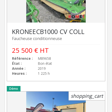
KRONE
ECB1000 CV COLL
Faucheuse conditionneuse
25 500
€
HT
Référence
M89658
État
Bon état
Année
2019
Heures
1 225 h
Démo
shopping_cart