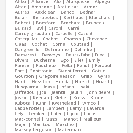
Al-ko
Alliance
Alö
Alö-quicke
Alpego
Altec
Amazone
Arctic cat
Armor
Autres
Auxiclean
Bahco
Bednar
Belair
Belrobotics
Berthoud
Blanchard
Bobcat
Bomford
Brochard
Bruneau
Buisard
Bvl
Caroni
Carré
Carroy giraudon
Caruelle
Case ih
Caterpillar
Chabas
Chamsa
Chevance
Claas
Cochet
Cornu
Coutand
Dangreville
Del morino
Delimbe
Demarest
Desvoys
Deutz-fahr
Dieci
Divers
Duchesne
Ego
Eliet
Emily
Faresin
Faucheux
Fella
Fendt
Feraboli
Fort
Genitronic
Gianni ferrari
Goizin
Gourdon
Gregoire besson
Grillo
Gyrax
Hardi
Hesston
Honda
Horsch
Huard
Husqvarna
Idass
Infaco
Iseki
Jaffredou
Jcb
Jeantil
Jeulin
John deere
Joskin
Keenan
Kleber
Kress
Krone
Kubota
Kuhn
Kverneland
Kymco
Labbe rotiel
Lambert
Lamy
Laverda
Lely
Lemken
Lider
Lipco
Lucas
Mac-connel
Magsi
Mahot
Mailleux
Majar
Manitou
Maschio
Massey ferguson
Matermacc