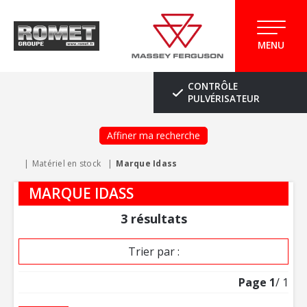
MENU
CONTRÔLE
PULVÉRISATEUR
Affiner ma recherche
Matériel en stock
Marque Idass
MARQUE IDASS
3
résultats
Trier par :
Page
1
/ 1