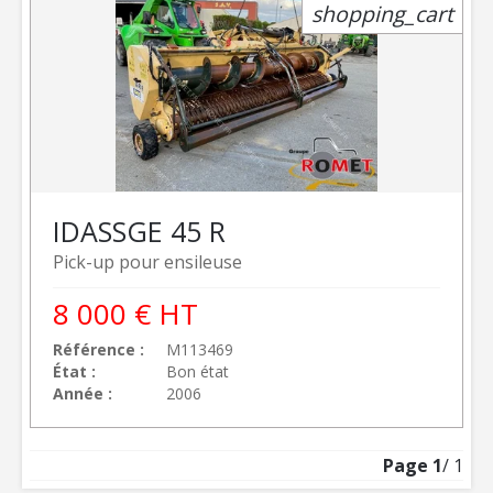
shopping_cart
IDASS
GE 45 R
Pick-up pour ensileuse
8 000
€
HT
Référence
M113469
État
Bon état
Année
2006
Page
1
/ 1