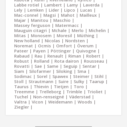
Labbe rotiel
Lambert
Lamy
Laverda
Lely
Lemken
Lider
Lipco
Lucas
Mac-connel
Magsi
Mahot
Mailleux
Majar
Manitou
Maschio
Massey ferguson
Matermacc
Mauguin citagri
Mchale
Merlo
Michelin
Mitas
Monosem
Moresil
Müthing
New holland
Nicolas
Nordsten
Noremat
Ocmis
Omfort
Överum
Pateer
Payen
Pöttinger
Quivogne
Rabaud
Rau
Renault
Riman
Robert
Robust
Rolland
Rota dairon
Rousseau
Rovatti
Sae
Same
Seguip
Sentar
Siam
Silofarmer
Siloking
Sma
Sodimac
Sorel
Spawex
Steimer
Stihl
Stoll
Strautmann
Suire
Sulky
Taarup
Taurus
Thievin
Tietjen
Toro
Treemme
Trelleborg
Trimble
Trioliet
Tuchel
Non-renseigné
Väderstad
Valtra
Vicon
Weidemann
Woods
Ziegler