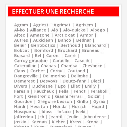
EFFECTUER UNE RECHERCHE
Agram
Agriest
Agrimat
Agrisem
Al-ko
Alliance
Alö
Alö-quicke
Alpego
Altec
Amazone
Arctic cat
Armor
Autres
Auxiclean
Bahco
Bednar
Belair
Belrobotics
Berthoud
Blanchard
Bobcat
Bomford
Brochard
Bruneau
Buisard
Bvl
Caroni
Carré
Carroy giraudon
Caruelle
Case ih
Caterpillar
Chabas
Chamsa
Chevance
Claas
Cochet
Cornu
Coutand
Dangreville
Del morino
Delimbe
Demarest
Desvoys
Deutz-fahr
Dieci
Divers
Duchesne
Ego
Eliet
Emily
Faresin
Faucheux
Fella
Fendt
Feraboli
Fort
Genitronic
Gianni ferrari
Goizin
Gourdon
Gregoire besson
Grillo
Gyrax
Hardi
Hesston
Honda
Horsch
Huard
Husqvarna
Idass
Infaco
Iseki
Jaffredou
Jcb
Jeantil
Jeulin
John deere
Joskin
Keenan
Kleber
Kress
Krone
Kubota
Kuhn
Kverneland
Kymco