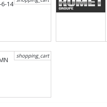
-6-14
shopping_cart
5MN