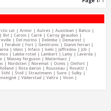
Page
1
/ 1
ctic cat
Armor
Autres
Auxiclean
Bahco
Bvl
Caroni
Carré
Carroy giraudon
eville
Del morino
Delimbe
Demarest
Feraboli
Fort
Genitronic
Gianni ferrari
arna
Idass
Infaco
Iseki
Jaffredou
Jcb
ymco
Labbe rotiel
Lambert
Lamy
Laverda
o
Massey ferguson
Matermacc
as
Nordsten
Noremat
Ocmis
Omfort
Rolland
Rota dairon
Rousseau
Rovatti
Stihl
Stoll
Strautmann
Suire
Sulky
enseigné
Väderstad
Valtra
Vicon