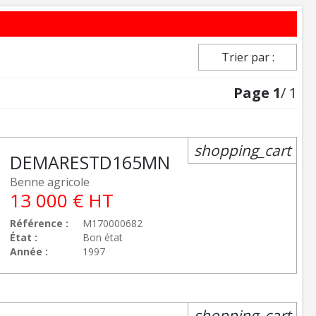
Trier par :
Page
1
/ 1
shopping_cart
DEMAREST
D165MN
Benne agricole
13 000
€
HT
Référence
M170000682
État
Bon état
Année
1997
shopping_cart