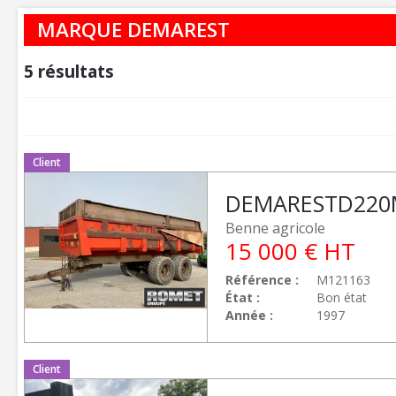
MARQUE DEMAREST
5
résultats
Client
DEMAREST
D220
Benne agricole
15 000
€
HT
Référence
M121163
État
Bon état
Année
1997
Client