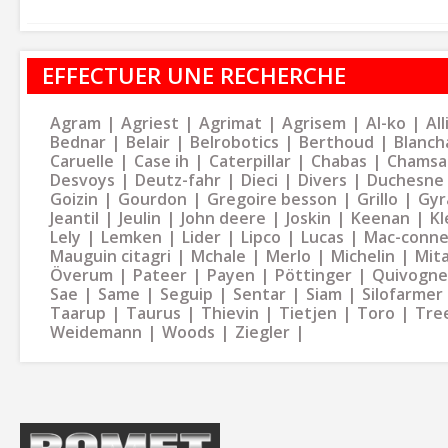
EFFECTUER UNE RECHERCHE
Agram
Agriest
Agrimat
Agrisem
Al-ko
Al
Bednar
Belair
Belrobotics
Berthoud
Blanch
Caruelle
Case ih
Caterpillar
Chabas
Chamsa
Desvoys
Deutz-fahr
Dieci
Divers
Duchesne
Goizin
Gourdon
Gregoire besson
Grillo
Gyr
Jeantil
Jeulin
John deere
Joskin
Keenan
Kl
Lely
Lemken
Lider
Lipco
Lucas
Mac-conne
Mauguin citagri
Mchale
Merlo
Michelin
Mit
Överum
Pateer
Payen
Pöttinger
Quivogne
Sae
Same
Seguip
Sentar
Siam
Silofarmer
Taarup
Taurus
Thievin
Tietjen
Toro
Tre
Weidemann
Woods
Ziegler