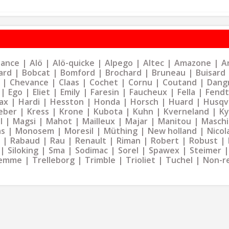
liance
Alö
Alö-quicke
Alpego
Altec
Amazone
Ar
ard
Bobcat
Bomford
Brochard
Bruneau
Buisard
Chevance
Claas
Cochet
Cornu
Coutand
Dangr
Ego
Eliet
Emily
Faresin
Faucheux
Fella
Fendt
ax
Hardi
Hesston
Honda
Horsch
Huard
Husqv
eber
Kress
Krone
Kubota
Kuhn
Kverneland
K
l
Magsi
Mahot
Mailleux
Majar
Manitou
Maschi
as
Monosem
Moresil
Müthing
New holland
Nicol
Rabaud
Rau
Renault
Riman
Robert
Robust
Siloking
Sma
Sodimac
Sorel
Spawex
Steimer
emme
Trelleborg
Trimble
Trioliet
Tuchel
Non-r