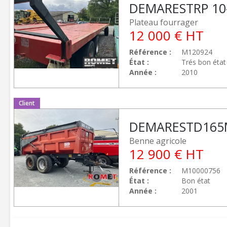
DEMAREST
RP 10
Plateau fourrager
12 000
€
HT
Référence
M120924
État
Trés bon état
Année
2010
Client
DEMAREST
D16
Benne agricole
12 900
€
HT
Référence
M10000756
État
Bon état
Année
2001