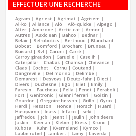
EFFECTUER UNE RECHERCHE
Agram
Agriest
Agrimat
Agrisem
Al-ko
Alliance
Alö
Alö-quicke
Alpego
Altec
Amazone
Arctic cat
Armor
Autres
Auxiclean
Bahco
Bednar
Belair
Belrobotics
Berthoud
Blanchard
Bobcat
Bomford
Brochard
Bruneau
Buisard
Bvl
Caroni
Carré
Carroy giraudon
Caruelle
Case ih
Caterpillar
Chabas
Chamsa
Chevance
Claas
Cochet
Cornu
Coutand
Dangreville
Del morino
Delimbe
Demarest
Desvoys
Deutz-fahr
Dieci
Divers
Duchesne
Ego
Eliet
Emily
Faresin
Faucheux
Fella
Fendt
Feraboli
Fort
Genitronic
Gianni ferrari
Goizin
Gourdon
Gregoire besson
Grillo
Gyrax
Hardi
Hesston
Honda
Horsch
Huard
Husqvarna
Idass
Infaco
Iseki
Jaffredou
Jcb
Jeantil
Jeulin
John deere
Joskin
Keenan
Kleber
Kress
Krone
Kubota
Kuhn
Kverneland
Kymco
Labbe rotiel
Lambert
Lamy
Laverda