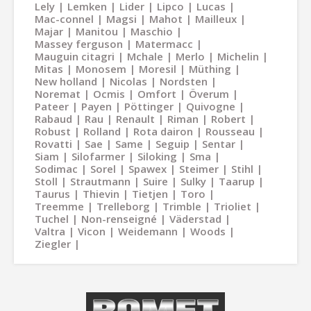
Lely
Lemken
Lider
Lipco
Lucas
Mac-connel
Magsi
Mahot
Mailleux
Majar
Manitou
Maschio
Massey ferguson
Matermacc
Mauguin citagri
Mchale
Merlo
Michelin
Mitas
Monosem
Moresil
Müthing
New holland
Nicolas
Nordsten
Noremat
Ocmis
Omfort
Överum
Pateer
Payen
Pöttinger
Quivogne
Rabaud
Rau
Renault
Riman
Robert
Robust
Rolland
Rota dairon
Rousseau
Rovatti
Sae
Same
Seguip
Sentar
Siam
Silofarmer
Siloking
Sma
Sodimac
Sorel
Spawex
Steimer
Stihl
Stoll
Strautmann
Suire
Sulky
Taarup
Taurus
Thievin
Tietjen
Toro
Treemme
Trelleborg
Trimble
Trioliet
Tuchel
Non-renseigné
Väderstad
Valtra
Vicon
Weidemann
Woods
Ziegler