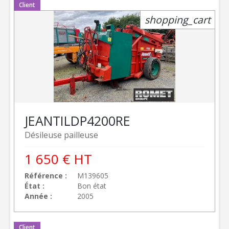
Client
shopping_cart
JEANTIL
DP4200RE
Désileuse pailleuse
1 650
€
HT
Référence
M139605
État
Bon état
Année
2005
Client