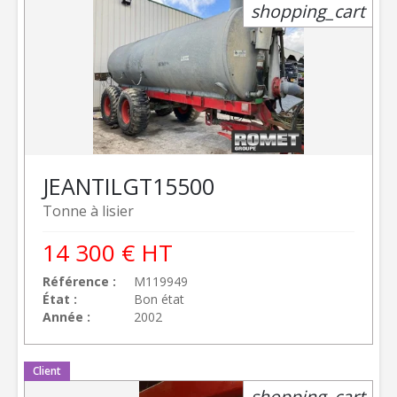
shopping_cart
JEANTIL
GT15500
Tonne à lisier
14 300
€
HT
Référence
M119949
État
Bon état
Année
2002
Client
shopping_cart