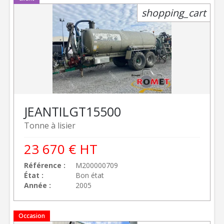
shopping_cart
JEANTIL
GT15500
Tonne à lisier
23 670
€
HT
Référence
M200000709
État
Bon état
Année
2005
Occasion