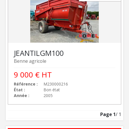
JEANTIL
GM100
Benne agricole
9 000
€
HT
Référence
M230000216
État
Bon état
Année
2005
Page
1
/ 1