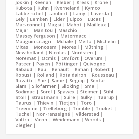
Joskin
Keenan
Kleber
Kress
Krone
Kubota
Kuhn
Kverneland
Kymco
Labbe rotiel
Lambert
Lamy
Laverda
Lely
Lemken
Lider
Lipco
Lucas
Mac-connel
Magsi
Mahot
Mailleux
Majar
Manitou
Maschio
Massey ferguson
Matermacc
Mauguin citagri
Mchale
Merlo
Michelin
Mitas
Monosem
Moresil
Müthing
New holland
Nicolas
Nordsten
Noremat
Ocmis
Omfort
Överum
Pateer
Payen
Pöttinger
Quivogne
Rabaud
Rau
Renault
Riman
Robert
Robust
Rolland
Rota dairon
Rousseau
Rovatti
Sae
Same
Seguip
Sentar
Siam
Silofarmer
Siloking
Sma
Sodimac
Sorel
Spawex
Steimer
Stihl
Stoll
Strautmann
Suire
Sulky
Taarup
Taurus
Thievin
Tietjen
Toro
Treemme
Trelleborg
Trimble
Trioliet
Tuchel
Non-renseigné
Väderstad
Valtra
Vicon
Weidemann
Woods
Ziegler