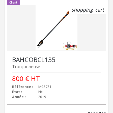
Client
shopping_cart
BAHCO
BCL135
Tronçonneuse
800
€
HT
Référence
M93751
État
Nc
Année
2019