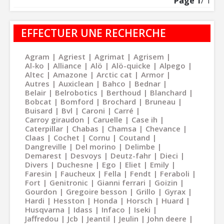
Page
1
/ 1
EFFECTUER UNE RECHERCHE
Agram
Agriest
Agrimat
Agrisem
Al-ko
Alliance
Alö
Alö-quicke
Alpego
Altec
Amazone
Arctic cat
Armor
Autres
Auxiclean
Bahco
Bednar
Belair
Belrobotics
Berthoud
Blanchard
Bobcat
Bomford
Brochard
Bruneau
Buisard
Bvl
Caroni
Carré
Carroy giraudon
Caruelle
Case ih
Caterpillar
Chabas
Chamsa
Chevance
Claas
Cochet
Cornu
Coutand
Dangreville
Del morino
Delimbe
Demarest
Desvoys
Deutz-fahr
Dieci
Divers
Duchesne
Ego
Eliet
Emily
Faresin
Faucheux
Fella
Fendt
Feraboli
Fort
Genitronic
Gianni ferrari
Goizin
Gourdon
Gregoire besson
Grillo
Gyrax
Hardi
Hesston
Honda
Horsch
Huard
Husqvarna
Idass
Infaco
Iseki
Jaffredou
Jcb
Jeantil
Jeulin
John deere