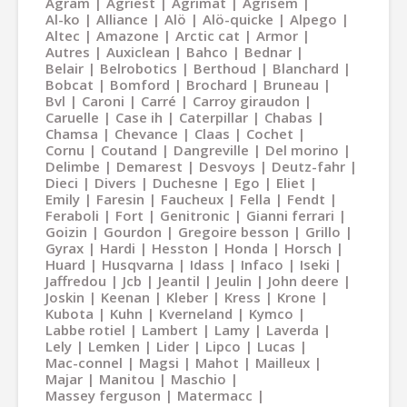
Agram
Agriest
Agrimat
Agrisem
Al-ko
Alliance
Alö
Alö-quicke
Alpego
Altec
Amazone
Arctic cat
Armor
Autres
Auxiclean
Bahco
Bednar
Belair
Belrobotics
Berthoud
Blanchard
Bobcat
Bomford
Brochard
Bruneau
Bvl
Caroni
Carré
Carroy giraudon
Caruelle
Case ih
Caterpillar
Chabas
Chamsa
Chevance
Claas
Cochet
Cornu
Coutand
Dangreville
Del morino
Delimbe
Demarest
Desvoys
Deutz-fahr
Dieci
Divers
Duchesne
Ego
Eliet
Emily
Faresin
Faucheux
Fella
Fendt
Feraboli
Fort
Genitronic
Gianni ferrari
Goizin
Gourdon
Gregoire besson
Grillo
Gyrax
Hardi
Hesston
Honda
Horsch
Huard
Husqvarna
Idass
Infaco
Iseki
Jaffredou
Jcb
Jeantil
Jeulin
John deere
Joskin
Keenan
Kleber
Kress
Krone
Kubota
Kuhn
Kverneland
Kymco
Labbe rotiel
Lambert
Lamy
Laverda
Lely
Lemken
Lider
Lipco
Lucas
Mac-connel
Magsi
Mahot
Mailleux
Majar
Manitou
Maschio
Massey ferguson
Matermacc