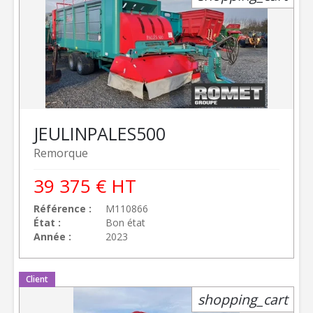
JEULIN
PALES500
Remorque
39 375
€
HT
Référence
M110866
État
Bon état
Année
2023
Client
shopping_cart