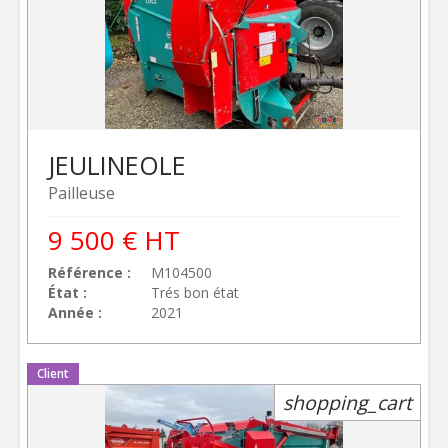
JEULIN
EOLE
Pailleuse
9 500
€
HT
Référence
M104500
État
Trés bon état
Année
2021
Client
shopping_cart