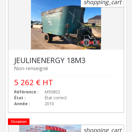
shopping_cart
JEULIN
ENERGY 18M3
Non-renseigné
5 262
€
HT
Référence
M50802
État
État correct
Année
2010
Occasion
shopping_cart