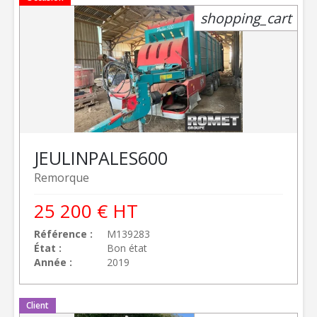
shopping_cart
JEULIN
PALES600
Remorque
25 200
€
HT
Référence
M139283
État
Bon état
Année
2019
Client