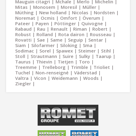
Mauguin citagri
Mchale
Merlo
Michelin
Mitas
Monosem
Moresil
Müller
Müthing
New holland
Nicolas
Nordsten
Noremat
Ocmis
Omfort
Överum
Pateer
Payen
Pöttinger
Quivogne
Rabaud
Rau
Renault
Riman
Robert
Robust
Rolland
Rota dairon
Rousseau
Rovatti
Sae
Same
Seguip
Sentar
Siam
Silofarmer
Siloking
Sma
Sodimac
Sorel
Spawex
Steimer
Stihl
Stoll
Strautmann
Suire
Sulky
Taarup
Taurus
Thievin
Tietjen
Toro
Treemme
Trelleborg
Trimble
Trioliet
Tuchel
Non-renseigné
Väderstad
Valtra
Vicon
Weidemann
Woods
Ziegler