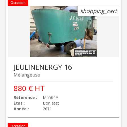
Occasion
shopping_cart
JEULIN
ENERGY 16
Mélangeuse
880
€
HT
Référence
M55649
État
Bon état
Année
2011
Occasion