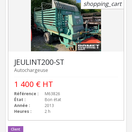
shopping_cart
JEULIN
T200-ST
Autochargeuse
1 400
€
HT
Référence
M63826
État
Bon état
Année
2013
Heures
2 h
Client