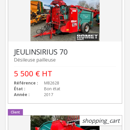
JEULIN
SIRIUS 70
Désileuse pailleuse
5 500
€
HT
Référence
M82628
État
Bon état
Année
2017
Client
shopping_cart