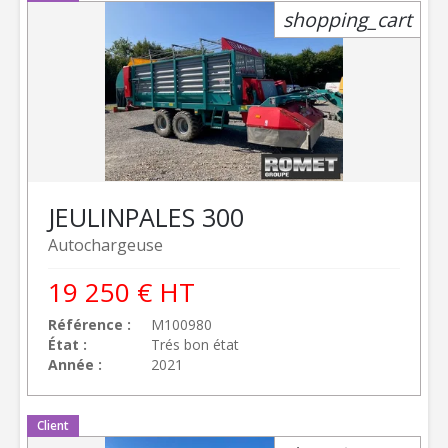
shopping_cart
JEULIN
PALES 300
Autochargeuse
19 250
€
HT
Référence
M100980
État
Trés bon état
Année
2021
Client