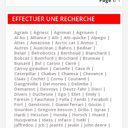
Page
1
/ 1
EFFECTUER UNE RECHERCHE
Agram
Agriest
Agrimat
Agrisem
Al-ko
Alliance
Alö
Alö-quicke
Alpego
Altec
Amazone
Arctic cat
Armor
Autres
Auxiclean
Bahco
Bednar
Belair
Belrobotics
Berthoud
Blanchard
Bobcat
Bomford
Brochard
Bruneau
Buisard
Bvl
Caroni
Carré
Carroy giraudon
Caruelle
Case ih
Caterpillar
Chabas
Chamsa
Chevance
Claas
Cochet
Cornu
Coutand
Dangreville
Del morino
Delimbe
Demarest
Desvoys
Deutz-fahr
Dieci
Divers
Duchesne
Ego
Eliet
Emily
Faresin
Faucheux
Fella
Fendt
Feraboli
Fort
Genitronic
Gianni ferrari
Goizin
Gourdon
Gregoire besson
Grillo
Gyrax
Hardi
Hesston
Honda
Horsch
Huard
Husqvarna
Idass
Infaco
Iseki
Jaffredou
Jcb
Jeantil
Jeulin
John deere