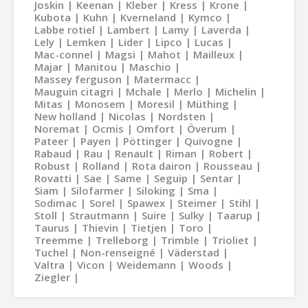
Joskin
Keenan
Kleber
Kress
Krone
Kubota
Kuhn
Kverneland
Kymco
Labbe rotiel
Lambert
Lamy
Laverda
Lely
Lemken
Lider
Lipco
Lucas
Mac-connel
Magsi
Mahot
Mailleux
Majar
Manitou
Maschio
Massey ferguson
Matermacc
Mauguin citagri
Mchale
Merlo
Michelin
Mitas
Monosem
Moresil
Müthing
New holland
Nicolas
Nordsten
Noremat
Ocmis
Omfort
Överum
Pateer
Payen
Pöttinger
Quivogne
Rabaud
Rau
Renault
Riman
Robert
Robust
Rolland
Rota dairon
Rousseau
Rovatti
Sae
Same
Seguip
Sentar
Siam
Silofarmer
Siloking
Sma
Sodimac
Sorel
Spawex
Steimer
Stihl
Stoll
Strautmann
Suire
Sulky
Taarup
Taurus
Thievin
Tietjen
Toro
Treemme
Trelleborg
Trimble
Trioliet
Tuchel
Non-renseigné
Väderstad
Valtra
Vicon
Weidemann
Woods
Ziegler