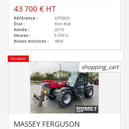
43 700
€
HT
Référence
M70805
État
Bon état
Année
2014
Heures
6 956 h
Roues motrices
4RM
Occasion
shopping_cart
MASSEY FERGUSON