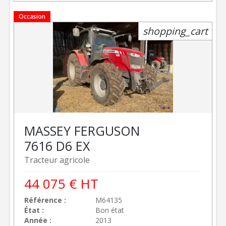
Occasion
shopping_cart
MASSEY FERGUSON
7616 D6 EX
Tracteur agricole
44 075
€
HT
Référence
M64135
État
Bon état
Année
2013