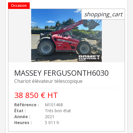
Occasion
shopping_cart
MASSEY FERGUSON
TH6030
Chariot élévateur télescopique
38 850
€
HT
Référence
M101468
État
Trés bon état
Année
2021
Heures
5 011 h