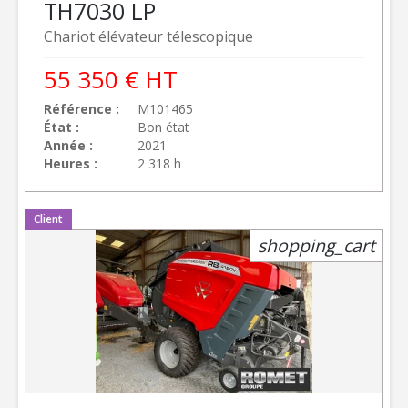
TH7030 LP
Chariot élévateur télescopique
55 350
€
HT
Référence
M101465
État
Bon état
Année
2021
Heures
2 318 h
Client
shopping_cart