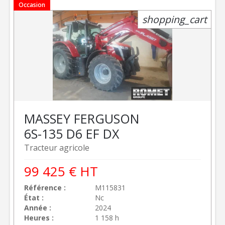
Occasion
shopping_cart
MASSEY FERGUSON
6S-135 D6 EF DX
Tracteur agricole
99 425
€
HT
Référence
M115831
État
Nc
Année
2024
Heures
1 158 h