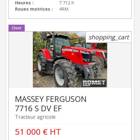
Heures
7 712 h
Roues motrices
4RM
Client
shopping_cart
MASSEY FERGUSON
7716 S DV EF
Tracteur agricole
51 000
€
HT