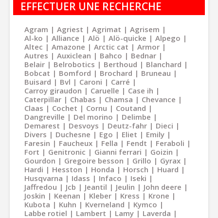
EFFECTUER UNE RECHERCHE
Agram
Agriest
Agrimat
Agrisem
Al-ko
Alliance
Alö
Alö-quicke
Alpego
Altec
Amazone
Arctic cat
Armor
Autres
Auxiclean
Bahco
Bednar
Belair
Belrobotics
Berthoud
Blanchard
Bobcat
Bomford
Brochard
Bruneau
Buisard
Bvl
Caroni
Carré
Carroy giraudon
Caruelle
Case ih
Caterpillar
Chabas
Chamsa
Chevance
Claas
Cochet
Cornu
Coutand
Dangreville
Del morino
Delimbe
Demarest
Desvoys
Deutz-fahr
Dieci
Divers
Duchesne
Ego
Eliet
Emily
Faresin
Faucheux
Fella
Fendt
Feraboli
Fort
Genitronic
Gianni ferrari
Goizin
Gourdon
Gregoire besson
Grillo
Gyrax
Hardi
Hesston
Honda
Horsch
Huard
Husqvarna
Idass
Infaco
Iseki
Jaffredou
Jcb
Jeantil
Jeulin
John deere
Joskin
Keenan
Kleber
Kress
Krone
Kubota
Kuhn
Kverneland
Kymco
Labbe rotiel
Lambert
Lamy
Laverda