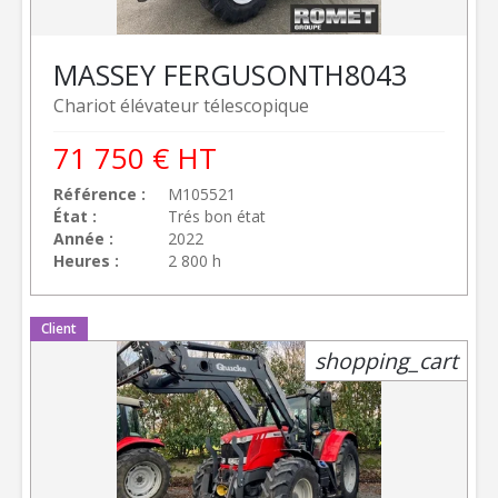
MASSEY FERGUSON
TH8043
Chariot élévateur télescopique
71 750
€
HT
Référence
M105521
État
Trés bon état
Année
2022
Heures
2 800 h
Client
shopping_cart