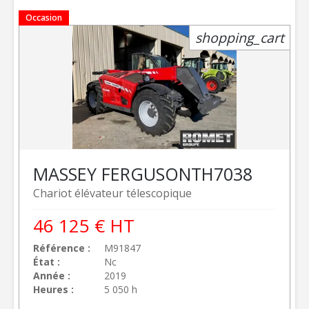
Occasion
shopping_cart
MASSEY FERGUSON
TH7038
Chariot élévateur télescopique
46 125
€
HT
Référence
M91847
État
Nc
Année
2019
Heures
5 050 h