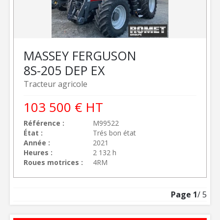
MASSEY FERGUSON
8S-205 DEP EX
Tracteur agricole
103 500
€
HT
Référence
M99522
État
Trés bon état
Année
2021
Heures
2 132 h
Roues motrices
4RM
Page
1
/ 5