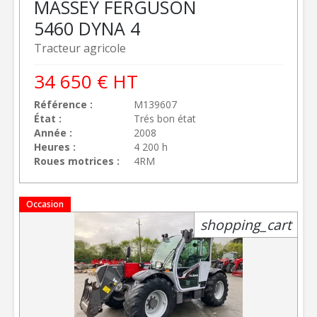
MASSEY FERGUSON
5460 DYNA 4
Tracteur agricole
34 650
€
HT
Référence
M139607
État
Trés bon état
Année
2008
Heures
4 200 h
Roues motrices
4RM
Occasion
shopping_cart