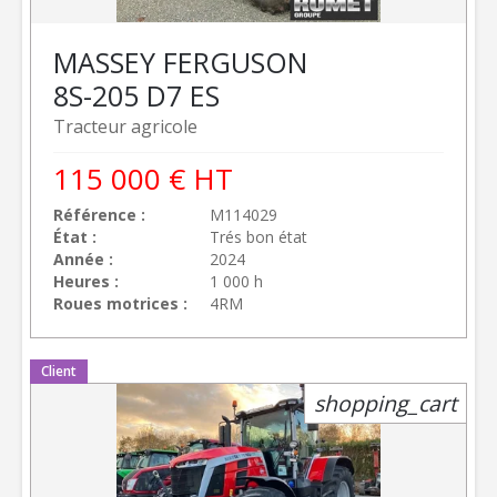
MASSEY FERGUSON
8S-205 D7 ES
Tracteur agricole
115 000
€
HT
Référence
M114029
État
Trés bon état
Année
2024
Heures
1 000 h
Roues motrices
4RM
Client
shopping_cart