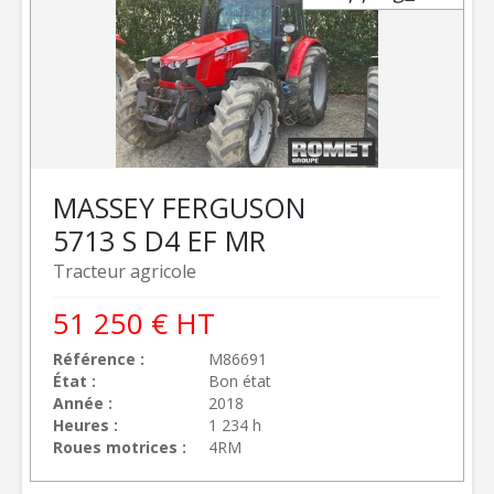
MASSEY FERGUSON
5713 S D4 EF MR
Tracteur agricole
51 250
€
HT
Référence
M86691
État
Bon état
Année
2018
Heures
1 234 h
Roues motrices
4RM