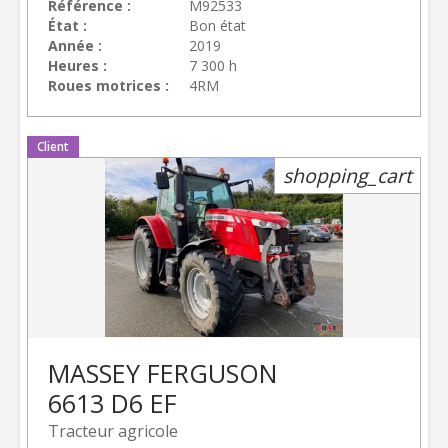
Référence
M92533
État
Bon état
Année
2019
Heures
7 300 h
Roues motrices
4RM
Client
shopping_cart
MASSEY FERGUSON
6613 D6 EF
Tracteur agricole