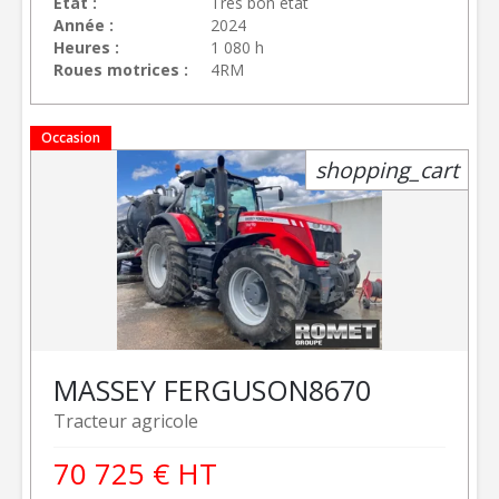
État
Trés bon état
Année
2024
Heures
1 080 h
Roues motrices
4RM
Occasion
shopping_cart
MASSEY FERGUSON
8670
Tracteur agricole
70 725
€
HT