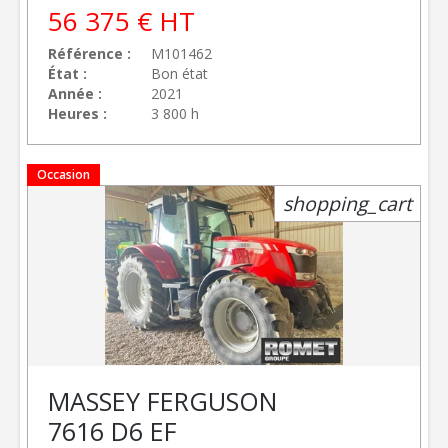
56 375
€
HT
Référence
M101462
État
Bon état
Année
2021
Heures
3 800 h
Occasion
shopping_cart
MASSEY FERGUSON
7616 D6 EF