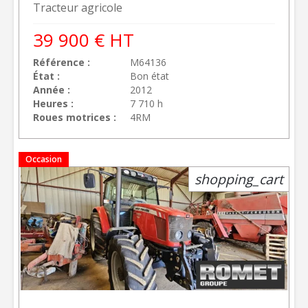
Tracteur agricole
39 900
€
HT
Référence
M64136
État
Bon état
Année
2012
Heures
7 710 h
Roues motrices
4RM
Occasion
shopping_cart