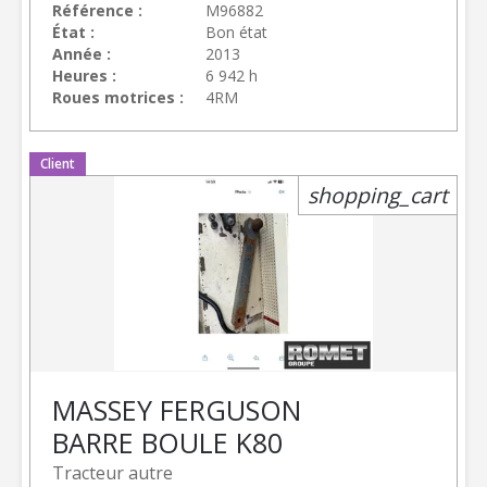
Référence
M96882
État
Bon état
Année
2013
Heures
6 942 h
Roues motrices
4RM
Client
shopping_cart
MASSEY FERGUSON
BARRE BOULE K80
Tracteur autre