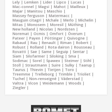
Lely
Lemken
Lider
Lipco
Lucas
Mac-connel
Magsi
Mahot
Mailleux
Majar
Manitou
Maschio
Massey ferguson
Matermacc
Mauguin citagri
Mchale
Merlo
Michelin
Mitas
Monosem
Moresil
Müthing
New holland
Nicolas
Nordsten
Noremat
Ocmis
Omfort
Överum
Pateer
Payen
Pöttinger
Quivogne
Rabaud
Rau
Renault
Riman
Robert
Robust
Rolland
Rota dairon
Rousseau
Rovatti
Sae
Same
Seguip
Sentar
Siam
Silofarmer
Siloking
Sma
Sodimac
Sorel
Spawex
Steimer
Stihl
Stoll
Strautmann
Suire
Sulky
Taarup
Taurus
Thievin
Tietjen
Toro
Treemme
Trelleborg
Trimble
Trioliet
Tuchel
Non-renseigné
Väderstad
Valtra
Vicon
Weidemann
Woods
Ziegler