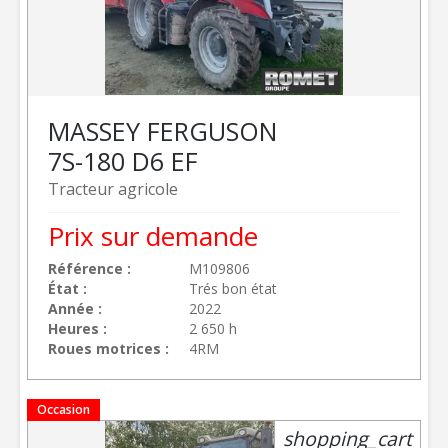
MASSEY FERGUSON
7S-180 D6 EF
Tracteur agricole
Prix sur demande
Référence
M109806
État
Trés bon état
Année
2022
Heures
2 650 h
Roues motrices
4RM
Occasion
shopping_cart