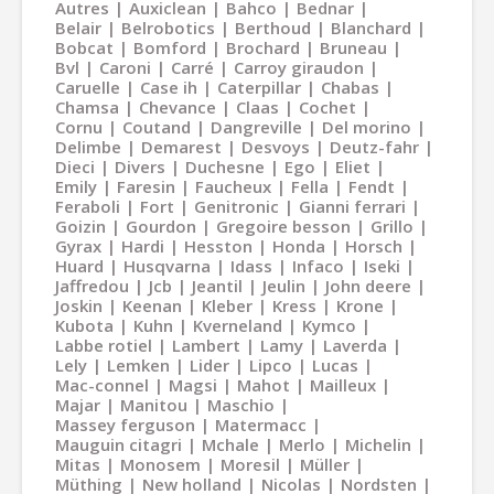
Autres
Auxiclean
Bahco
Bednar
Belair
Belrobotics
Berthoud
Blanchard
Bobcat
Bomford
Brochard
Bruneau
Bvl
Caroni
Carré
Carroy giraudon
Caruelle
Case ih
Caterpillar
Chabas
Chamsa
Chevance
Claas
Cochet
Cornu
Coutand
Dangreville
Del morino
Delimbe
Demarest
Desvoys
Deutz-fahr
Dieci
Divers
Duchesne
Ego
Eliet
Emily
Faresin
Faucheux
Fella
Fendt
Feraboli
Fort
Genitronic
Gianni ferrari
Goizin
Gourdon
Gregoire besson
Grillo
Gyrax
Hardi
Hesston
Honda
Horsch
Huard
Husqvarna
Idass
Infaco
Iseki
Jaffredou
Jcb
Jeantil
Jeulin
John deere
Joskin
Keenan
Kleber
Kress
Krone
Kubota
Kuhn
Kverneland
Kymco
Labbe rotiel
Lambert
Lamy
Laverda
Lely
Lemken
Lider
Lipco
Lucas
Mac-connel
Magsi
Mahot
Mailleux
Majar
Manitou
Maschio
Massey ferguson
Matermacc
Mauguin citagri
Mchale
Merlo
Michelin
Mitas
Monosem
Moresil
Müller
Müthing
New holland
Nicolas
Nordsten