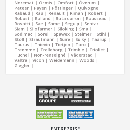
Noremat
Ocmis
Omfort
Överum
Pateer
Payen
Pöttinger
Quivogne
Rabaud
Rau
Renault
Riman
Robert
Robust
Rolland
Rota dairon
Rousseau
Rovatti
Sae
Same
Seguip
Sentar
Siam
Silofarmer
Siloking
Sma
Sodimac
Sorel
Spawex
Steimer
Stihl
Stoll
Strautmann
Suire
Sulky
Taarup
Taurus
Thievin
Tietjen
Toro
Treemme
Trelleborg
Trimble
Trioliet
Tuchel
Non-renseigné
Väderstad
Valtra
Vicon
Weidemann
Woods
Ziegler
ENTREPRISE