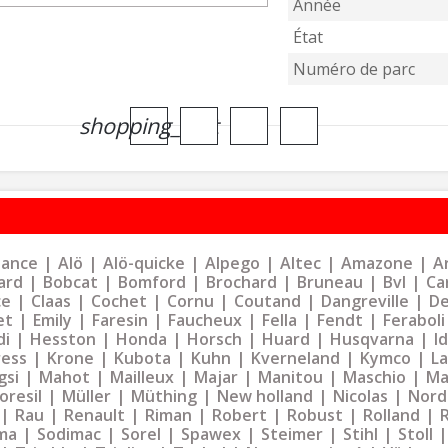
Année
État
Numéro de parc
shopping_cart
liance
Alö
Alö-quicke
Alpego
Altec
Amazone
Ar
ard
Bobcat
Bomford
Brochard
Bruneau
Bvl
Ca
ce
Claas
Cochet
Cornu
Coutand
Dangreville
De
et
Emily
Faresin
Faucheux
Fella
Fendt
Feraboli
di
Hesston
Honda
Horsch
Huard
Husqvarna
I
ress
Krone
Kubota
Kuhn
Kverneland
Kymco
La
gsi
Mahot
Mailleux
Majar
Manitou
Maschio
Ma
oresil
Müller
Müthing
New holland
Nicolas
Nord
Rau
Renault
Riman
Robert
Robust
Rolland
ma
Sodimac
Sorel
Spawex
Steimer
Stihl
Stoll