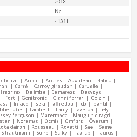
2018
Nc
41311
ctic cat
Armor
Autres
Auxiclean
Bahco
roni
Carré
Carroy giraudon
Caruelle
l morino
Delimbe
Demarest
Desvoys
Fort
Genitronic
Gianni ferrari
Goizin
dass
Infaco
Iseki
Jaffredou
Jcb
Jeantil
bbe rotiel
Lambert
Lamy
Laverda
Lely
ssey ferguson
Matermacc
Mauguin citagri
sten
Noremat
Ocmis
Omfort
Överum
Rota dairon
Rousseau
Rovatti
Sae
Same
Strautmann
Suire
Sulky
Taarup
Taurus