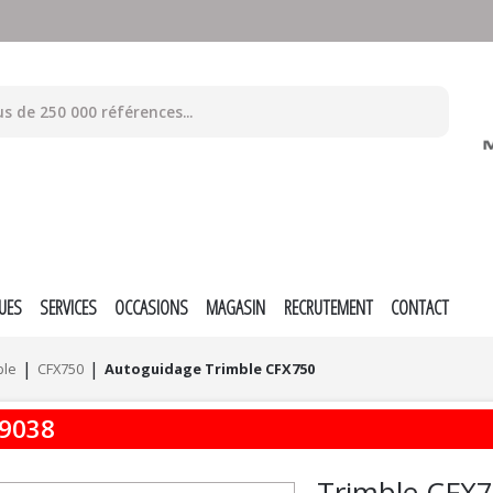
UES
SERVICES
OCCASIONS
MAGASIN
RECRUTEMENT
CONTACT
ble
CFX750
Autoguidage Trimble CFX750
9038
Trimble
CFX7