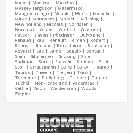
Majar
Manitou
Maschio
Massey ferguson
Matermacc
Mauguin citagri
Mchale
Merlo
Michelin
Mitas
Monosem
Moresil
Müthing
New holland
Nicolas
Nordsten
Noremat
Ocmis
Omfort
Överum
Pateer
Payen
Pöttinger
Quivogne
Rabaud
Rau
Renault
Riman
Robert
Robust
Rolland
Rota dairon
Rousseau
Rovatti
Sae
Same
Seguip
Sentar
Siam
Silofarmer
Siloking
Sma
Sodimac
Sorel
Spawex
Steimer
Stihl
Stoll
Strautmann
Suire
Sulky
Taarup
Taurus
Thievin
Tietjen
Toro
Treemme
Trelleborg
Trimble
Trioliet
Tuchel
Non-renseigné
Väderstad
Valtra
Vicon
Weidemann
Woods
Ziegler