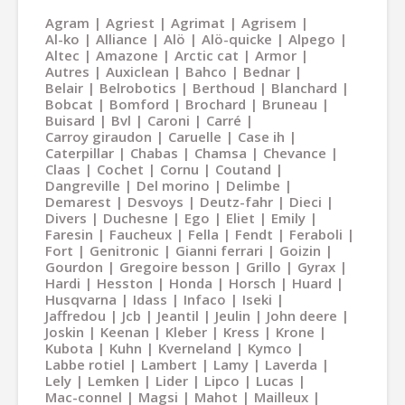
Agram
Agriest
Agrimat
Agrisem
Al-ko
Alliance
Alö
Alö-quicke
Alpego
Altec
Amazone
Arctic cat
Armor
Autres
Auxiclean
Bahco
Bednar
Belair
Belrobotics
Berthoud
Blanchard
Bobcat
Bomford
Brochard
Bruneau
Buisard
Bvl
Caroni
Carré
Carroy giraudon
Caruelle
Case ih
Caterpillar
Chabas
Chamsa
Chevance
Claas
Cochet
Cornu
Coutand
Dangreville
Del morino
Delimbe
Demarest
Desvoys
Deutz-fahr
Dieci
Divers
Duchesne
Ego
Eliet
Emily
Faresin
Faucheux
Fella
Fendt
Feraboli
Fort
Genitronic
Gianni ferrari
Goizin
Gourdon
Gregoire besson
Grillo
Gyrax
Hardi
Hesston
Honda
Horsch
Huard
Husqvarna
Idass
Infaco
Iseki
Jaffredou
Jcb
Jeantil
Jeulin
John deere
Joskin
Keenan
Kleber
Kress
Krone
Kubota
Kuhn
Kverneland
Kymco
Labbe rotiel
Lambert
Lamy
Laverda
Lely
Lemken
Lider
Lipco
Lucas
Mac-connel
Magsi
Mahot
Mailleux