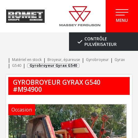
MENU
CONTRÔLE
PULVÉRISATEUR
Matériel en stock
Broyeur, épareuse
Gyrobroyeur
Gyrax
G540
Gyrobroyeur Gyrax G540
GYROBROYEUR
GYRAX
G540
#M94900
Occasion