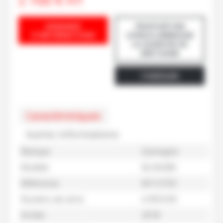
2 700
€
HT
DEMANDE
PROPOSÉ PAR
D'INFORMATIONS
LEVIEUX AMBROISE
LA GUERCHE DE
BRETAGNE
ITINÉRAIRE
Caractéristiques
Autres informations
Marque
Quivogne
Modèle
BLSN280
Référence
M112733
Numéro de série
A REVOIR
Année
2018