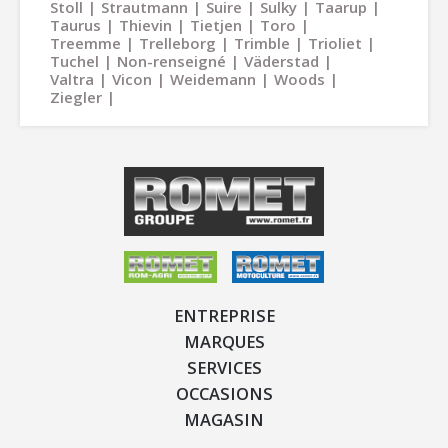
Stoll
Strautmann
Suire
Sulky
Taarup
Taurus
Thievin
Tietjen
Toro
Treemme
Trelleborg
Trimble
Trioliet
Tuchel
Non-renseigné
Väderstad
Valtra
Vicon
Weidemann
Woods
Ziegler
ENTREPRISE
MARQUES
SERVICES
OCCASIONS
MAGASIN