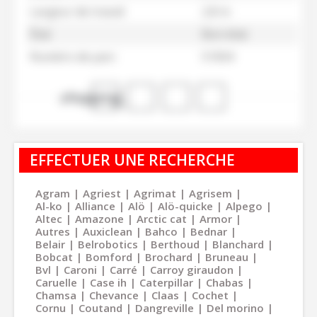
Largeur de travail
2,8 m
État
Bon état
Numéro de parc
51004
shopping_cart
EFFECTUER UNE RECHERCHE
Agram
Agriest
Agrimat
Agrisem
Al-ko
Alliance
Alö
Alö-quicke
Alpego
Altec
Amazone
Arctic cat
Armor
Autres
Auxiclean
Bahco
Bednar
Belair
Belrobotics
Berthoud
Blanchard
Bobcat
Bomford
Brochard
Bruneau
Bvl
Caroni
Carré
Carroy giraudon
Caruelle
Case ih
Caterpillar
Chabas
Chamsa
Chevance
Claas
Cochet
Cornu
Coutand
Dangreville
Del morino