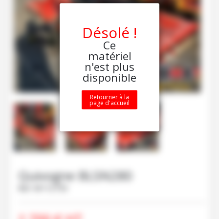
Désolé !
Ce
matériel
n'est plus
disponible
Retourner à la
page d'accueil
Quivogne
BLSN280
Ref.
M112733