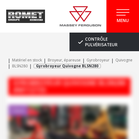
MENU
CONTRÔLE
PULVÉRISATEUR
Matériel en stock
Broyeur, épareuse
Gyrobroyeur
Quivogne
BLSN280
Gyrobroyeur Quivogne BLSN280
GYROBROYEUR
QUIVOGNE
BLSN280
#M112733
Client