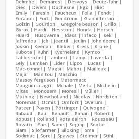
Delimbe
Demarest
Desvoys
Deutz-fahr
Dieci
Divers
Duchesne
Ego
Eliet
Emily
Faresin
Faucheux
Fella
Fendt
Feraboli
Fort
Genitronic
Gianni ferrari
Goizin
Gourdon
Gregoire besson
Grillo
Gyrax
Hardi
Hesston
Honda
Horsch
Huard
Husqvarna
Idass
Infaco
Iseki
Jaffredou
Jcb
Jeantil
Jeulin
John deere
Joskin
Keenan
Kleber
Kress
Krone
Kubota
Kuhn
Kverneland
Kymco
Labbe rotiel
Lambert
Lamy
Laverda
Lely
Lemken
Lider
Lipco
Lucas
Mac-connel
Magsi
Mahot
Mailleux
Majar
Manitou
Maschio
Massey ferguson
Matermacc
Mauguin citagri
Mchale
Merlo
Michelin
Mitas
Monosem
Moresil
Müller
Müthing
New holland
Nicolas
Nordsten
Noremat
Ocmis
Omfort
Överum
Pateer
Payen
Pöttinger
Quivogne
Rabaud
Rau
Renault
Riman
Robert
Robust
Rolland
Rota dairon
Rousseau
Rovatti
Sae
Same
Seguip
Sentar
Siam
Silofarmer
Siloking
Sma
Sodimac
Sorel
Spawex
Steimer
Stihl