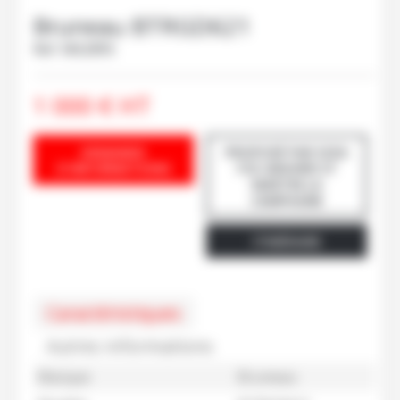
Bruneau
BTRGD621
Ref.
M62895
1 000
€
HT
DEMANDE
PROPOSÉ PAR SCEA
D'INFORMATIONS
FCE GRAVIER ST
MARTIN LA
CAMPAGNE
ITINÉRAIRE
Caractéristiques
Autres informations
Marque
Bruneau