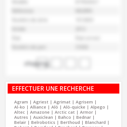
Modèle
BTRGD621
Référence
M62895
Numéro de série
1012603
Année
2012
État
État correct
Numéro de parc
31656
shopping_cart
EFFECTUER UNE RECHERCHE
Agram
Agriest
Agrimat
Agrisem
Al-ko
Alliance
Alö
Alö-quicke
Alpego
Altec
Amazone
Arctic cat
Armor
Autres
Auxiclean
Bahco
Bednar
Belair
Belrobotics
Berthoud
Blanchard