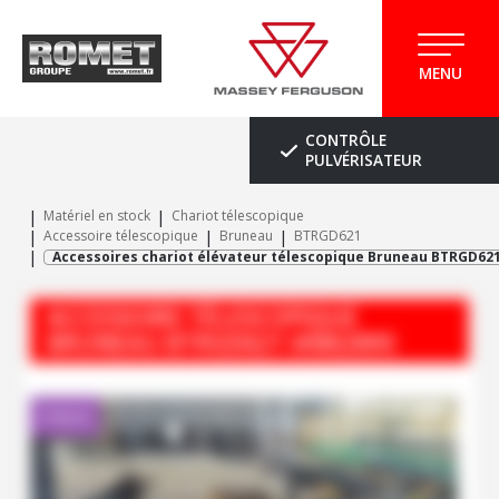
MENU
CONTRÔLE
PULVÉRISATEUR
Matériel en stock
Chariot télescopique
Accessoire télescopique
Bruneau
BTRGD621
Accessoires chariot élévateur télescopique Bruneau BTRGD62
ACCESSOIRE TÉLESCOPIQUE
BRUNEAU
BTRGD621
#M62895
Client