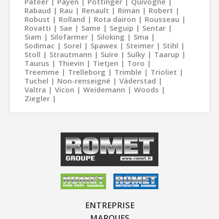
Pateer
Payen
Pöttinger
Quivogne
Rabaud
Rau
Renault
Riman
Robert
Robust
Rolland
Rota dairon
Rousseau
Rovatti
Sae
Same
Seguip
Sentar
Siam
Silofarmer
Siloking
Sma
Sodimac
Sorel
Spawex
Steimer
Stihl
Stoll
Strautmann
Suire
Sulky
Taarup
Taurus
Thievin
Tietjen
Toro
Treemme
Trelleborg
Trimble
Trioliet
Tuchel
Non-renseigné
Väderstad
Valtra
Vicon
Weidemann
Woods
Ziegler
ENTREPRISE
MARQUES