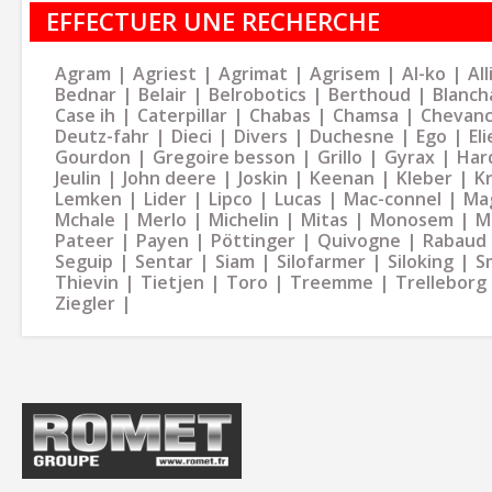
EFFECTUER UNE RECHERCHE
Agram
Agriest
Agrimat
Agrisem
Al-ko
Al
Bednar
Belair
Belrobotics
Berthoud
Blanch
Case ih
Caterpillar
Chabas
Chamsa
Chevan
Deutz-fahr
Dieci
Divers
Duchesne
Ego
Eli
Gourdon
Gregoire besson
Grillo
Gyrax
Har
Jeulin
John deere
Joskin
Keenan
Kleber
K
Lemken
Lider
Lipco
Lucas
Mac-connel
Ma
Mchale
Merlo
Michelin
Mitas
Monosem
M
Pateer
Payen
Pöttinger
Quivogne
Rabaud
Seguip
Sentar
Siam
Silofarmer
Siloking
S
Thievin
Tietjen
Toro
Treemme
Trelleborg
Ziegler