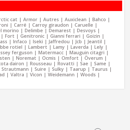
ctic cat
Armor
Autres
Auxiclean
Bahco
roni
Carré
Carroy giraudon
Caruelle
l morino
Delimbe
Demarest
Desvoys
Fort
Genitronic
Gianni ferrari
Goizin
dass
Infaco
Iseki
Jaffredou
Jcb
Jeantil
bbe rotiel
Lambert
Lamy
Laverda
Lely
ssey ferguson
Matermacc
Mauguin citagri
sten
Noremat
Ocmis
Omfort
Överum
Rota dairon
Rousseau
Rovatti
Sae
Same
Strautmann
Suire
Sulky
Taarup
Taurus
ad
Valtra
Vicon
Weidemann
Woods