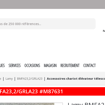
UES
SERVICES
OCCASIONS
MAGASIN
RECRUTEMENT
CONTACT
e
Lamy
BMFA23,2/GRLA23
Accessoires chariot élévateur téles
FA23,2/GRLA23
#M87631
Lamy
BMFA2