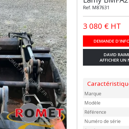
Ref.
M87631
3 080
€
HT
DEMANDE D'INF
DAVID RAI
AFFICHER UN
Caractéristiqu
Marque
Modèle
Référence
Numéro de série