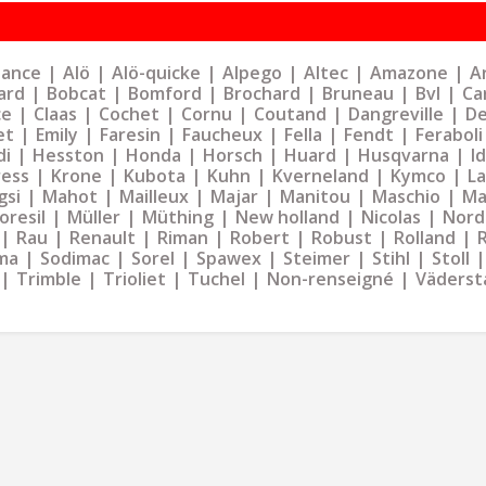
liance
Alö
Alö-quicke
Alpego
Altec
Amazone
Ar
ard
Bobcat
Bomford
Brochard
Bruneau
Bvl
Ca
ce
Claas
Cochet
Cornu
Coutand
Dangreville
De
et
Emily
Faresin
Faucheux
Fella
Fendt
Feraboli
di
Hesston
Honda
Horsch
Huard
Husqvarna
I
ress
Krone
Kubota
Kuhn
Kverneland
Kymco
La
gsi
Mahot
Mailleux
Majar
Manitou
Maschio
Ma
oresil
Müller
Müthing
New holland
Nicolas
Nord
Rau
Renault
Riman
Robert
Robust
Rolland
ma
Sodimac
Sorel
Spawex
Steimer
Stihl
Stoll
Trimble
Trioliet
Tuchel
Non-renseigné
Väderst