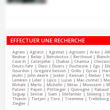
EFFECTUER UNE RECHERCHE
Agram
Agriest
Agrimat
Agrisem
Al-ko
Al
Bednar
Belair
Belrobotics
Berthoud
Blanch
Case ih
Caterpillar
Chabas
Chamsa
Chevan
Deutz-fahr
Dieci
Divers
Duchesne
Ego
Eli
Gourdon
Gregoire besson
Grillo
Gyrax
Har
Jeulin
John deere
Joskin
Keenan
Kleber
K
Lemken
Lider
Lipco
Lucas
Mac-connel
Ma
Mchale
Merlo
Michelin
Mitas
Monosem
M
Pateer
Payen
Pöttinger
Quivogne
Rabaud
Seguip
Sentar
Siam
Silofarmer
Siloking
S
Thievin
Tietjen
Toro
Treemme
Trelleborg
Ziegler