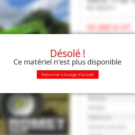
Ref.
M92213
55 000
€
HT
DEMANDE D'INF
Désolé !
Ce matériel n'est plus disponible
Retourner à la page d'accueil
Caractéristiqu
Marque
Modèle
Référence
Numéro de série