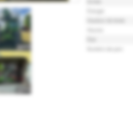
Année
Énergie
Hauteur de levée
Heures
État
Numéro de parc