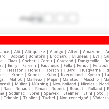
shopping_cart
liance
Alö
Alö-quicke
Alpego
Altec
Amazone
Ar
ard
Bobcat
Bomford
Brochard
Bruneau
Bvl
Ca
ce
Claas
Cochet
Cornu
Coutand
Dangreville
De
et
Emily
Faresin
Faucheux
Fella
Fendt
Feraboli
di
Hesston
Honda
Horsch
Huard
Husqvarna
I
ress
Krone
Kubota
Kuhn
Kverneland
Kymco
La
gsi
Mahot
Mailleux
Majar
Manitou
Maschio
Ma
oresil
Müller
Müthing
New holland
Nicolas
Nord
Rau
Renault
Riman
Robert
Robust
Rolland
ma
Sodimac
Sorel
Spawex
Steimer
Stihl
Stoll
Trimble
Trioliet
Tuchel
Non-renseigné
Väderst