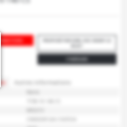
ORMATIONS
PROPOSÉ PAR EARL DSC ISIGNY LE
BUAT
ITINÉRAIRE
es
Autres informations
Merlo
TF38-10-140-CS
M92213
C9005599 SAV C947534