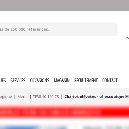
UES
SERVICES
OCCASIONS
MAGASIN
RECRUTEMENT
CONTACT
copique
Merlo
TF38-10-140-CS
Chariot élévateur télescopique M
MERLO
TF38-10-140-CS
#M92213
Merlo
TF38-1