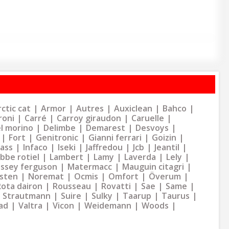
ctic cat
Armor
Autres
Auxiclean
Bahco
roni
Carré
Carroy giraudon
Caruelle
l morino
Delimbe
Demarest
Desvoys
Fort
Genitronic
Gianni ferrari
Goizin
dass
Infaco
Iseki
Jaffredou
Jcb
Jeantil
bbe rotiel
Lambert
Lamy
Laverda
Lely
ssey ferguson
Matermacc
Mauguin citagri
sten
Noremat
Ocmis
Omfort
Överum
Rota dairon
Rousseau
Rovatti
Sae
Same
Strautmann
Suire
Sulky
Taarup
Taurus
ad
Valtra
Vicon
Weidemann
Woods