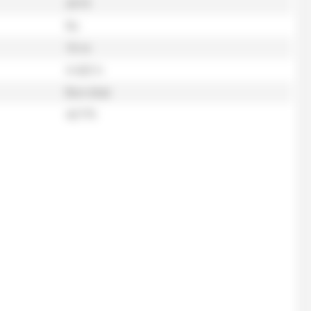
2019
Nc
10 m
4 420 h
Bon état
42775