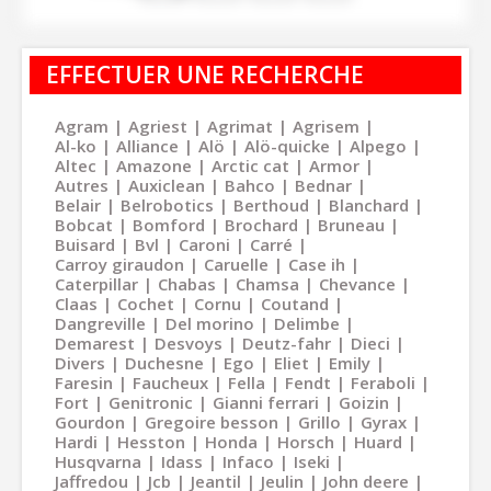
EFFECTUER UNE RECHERCHE
Agram
Agriest
Agrimat
Agrisem
Al-ko
Alliance
Alö
Alö-quicke
Alpego
Altec
Amazone
Arctic cat
Armor
Autres
Auxiclean
Bahco
Bednar
Belair
Belrobotics
Berthoud
Blanchard
Bobcat
Bomford
Brochard
Bruneau
Buisard
Bvl
Caroni
Carré
Carroy giraudon
Caruelle
Case ih
Caterpillar
Chabas
Chamsa
Chevance
Claas
Cochet
Cornu
Coutand
Dangreville
Del morino
Delimbe
Demarest
Desvoys
Deutz-fahr
Dieci
Divers
Duchesne
Ego
Eliet
Emily
Faresin
Faucheux
Fella
Fendt
Feraboli
Fort
Genitronic
Gianni ferrari
Goizin
Gourdon
Gregoire besson
Grillo
Gyrax
Hardi
Hesston
Honda
Horsch
Huard
Husqvarna
Idass
Infaco
Iseki
Jaffredou
Jcb
Jeantil
Jeulin
John deere