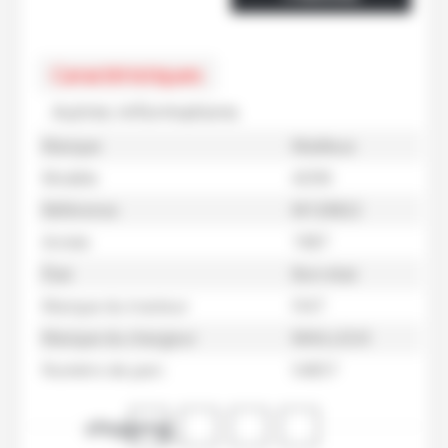
Caractéristiques
Autres informations
Marque
Mailleux
Modèle
AD90
Référence
M120822
Année
1987
État
Bon état
Marque du tracteur
FIAT
Marque du chargeur
MAILLEUX
Numéro de parc
54057
shopping_cart