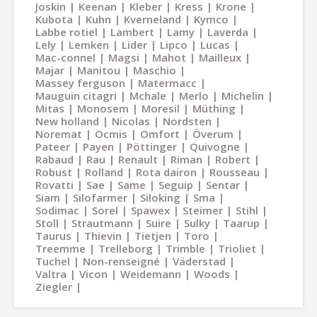
Joskin
Keenan
Kleber
Kress
Krone
Kubota
Kuhn
Kverneland
Kymco
Labbe rotiel
Lambert
Lamy
Laverda
Lely
Lemken
Lider
Lipco
Lucas
Mac-connel
Magsi
Mahot
Mailleux
Majar
Manitou
Maschio
Massey ferguson
Matermacc
Mauguin citagri
Mchale
Merlo
Michelin
Mitas
Monosem
Moresil
Müthing
New holland
Nicolas
Nordsten
Noremat
Ocmis
Omfort
Överum
Pateer
Payen
Pöttinger
Quivogne
Rabaud
Rau
Renault
Riman
Robert
Robust
Rolland
Rota dairon
Rousseau
Rovatti
Sae
Same
Seguip
Sentar
Siam
Silofarmer
Siloking
Sma
Sodimac
Sorel
Spawex
Steimer
Stihl
Stoll
Strautmann
Suire
Sulky
Taarup
Taurus
Thievin
Tietjen
Toro
Treemme
Trelleborg
Trimble
Trioliet
Tuchel
Non-renseigné
Väderstad
Valtra
Vicon
Weidemann
Woods
Ziegler