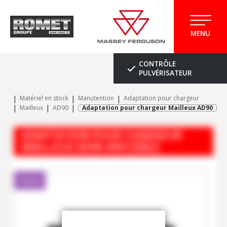
MENU
CONTRÔLE
PULVÉRISATEUR
Matériel en stock
Manutention
Adaptation pour chargeur
Mailleux
AD90
Adaptation pour chargeur Mailleux AD90
ADAPTATION POUR CHARGEUR
MAILLEUX
AD90
#M120822
Client