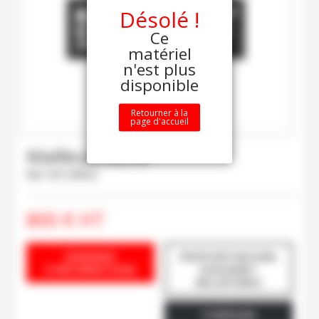
Désolé !
Ce
matériel
n'est plus
disponible
Retourner à la
page d'accueil
Mailleux
AD90
Ref.
M120822
800
€
HT
DEMANDE
PROPOSÉ PAR EARL
D'INFORMATIONS
DAGUENET
BELLEFONDS
ITINÉRAIRE