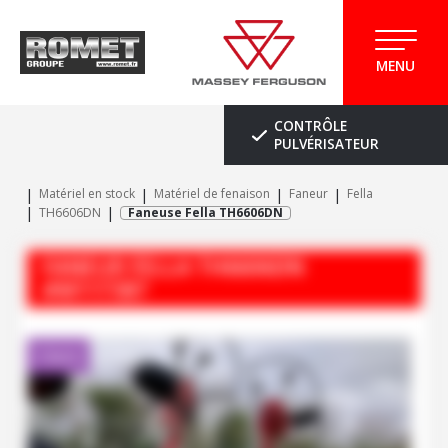
MENU
CONTRÔLE
PULVÉRISATEUR
Matériel en stock
Matériel de fenaison
Faneur
Fella
TH6606DN
Faneuse Fella TH6606DN
FANEUR
FELLA
TH6606DN
#M117387
Client