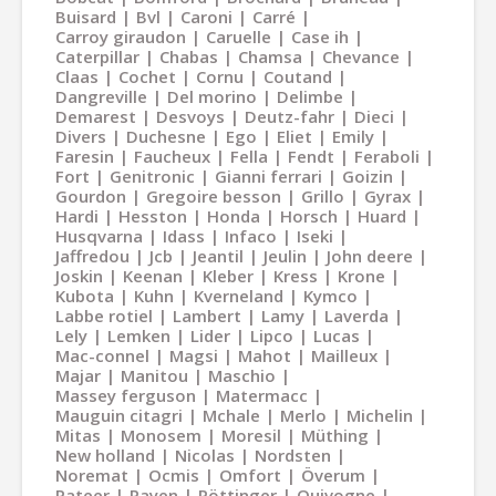
Buisard
Bvl
Caroni
Carré
Carroy giraudon
Caruelle
Case ih
Caterpillar
Chabas
Chamsa
Chevance
Claas
Cochet
Cornu
Coutand
Dangreville
Del morino
Delimbe
Demarest
Desvoys
Deutz-fahr
Dieci
Divers
Duchesne
Ego
Eliet
Emily
Faresin
Faucheux
Fella
Fendt
Feraboli
Fort
Genitronic
Gianni ferrari
Goizin
Gourdon
Gregoire besson
Grillo
Gyrax
Hardi
Hesston
Honda
Horsch
Huard
Husqvarna
Idass
Infaco
Iseki
Jaffredou
Jcb
Jeantil
Jeulin
John deere
Joskin
Keenan
Kleber
Kress
Krone
Kubota
Kuhn
Kverneland
Kymco
Labbe rotiel
Lambert
Lamy
Laverda
Lely
Lemken
Lider
Lipco
Lucas
Mac-connel
Magsi
Mahot
Mailleux
Majar
Manitou
Maschio
Massey ferguson
Matermacc
Mauguin citagri
Mchale
Merlo
Michelin
Mitas
Monosem
Moresil
Müthing
New holland
Nicolas
Nordsten
Noremat
Ocmis
Omfort
Överum
Pateer
Payen
Pöttinger
Quivogne