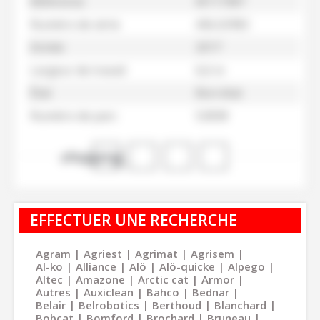
Référence
M117387
Numéro de série
ABL02982
Année
2017
Largeur de travail
6,6 m
État
Bon état
Numéro de parc
52838
shopping_cart
EFFECTUER UNE RECHERCHE
Agram
Agriest
Agrimat
Agrisem
Al-ko
Alliance
Alö
Alö-quicke
Alpego
Altec
Amazone
Arctic cat
Armor
Autres
Auxiclean
Bahco
Bednar
Belair
Belrobotics
Berthoud
Blanchard
Bobcat
Bomford
Brochard
Bruneau