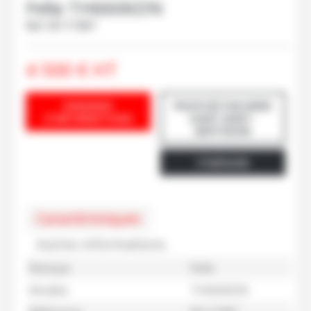
Fella
TH6606DN
Ref.
M117387
4 500
€
HT
DEMANDE
PROPOSÉ PAR BIREE
D'INFORMATIONS
DANY SAINT-
BERTHEVIN
ITINÉRAIRE
Caractéristiques
Autres informations
Marque
Fella
Modèle
TH6606DN