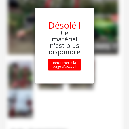
Désolé !
Ce
matériel
n'est plus
disponible
Retourner à la
page d'accueil