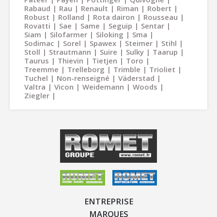
Rabaud
Rau
Renault
Riman
Robert
Robust
Rolland
Rota dairon
Rousseau
Rovatti
Sae
Same
Seguip
Sentar
Siam
Silofarmer
Siloking
Sma
Sodimac
Sorel
Spawex
Steimer
Stihl
Stoll
Strautmann
Suire
Sulky
Taarup
Taurus
Thievin
Tietjen
Toro
Treemme
Trelleborg
Trimble
Trioliet
Tuchel
Non-renseigné
Väderstad
Valtra
Vicon
Weidemann
Woods
Ziegler
ENTREPRISE
MARQUES