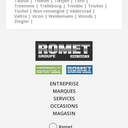
Taurus
Thievin
Tietjen
Toro
Treemme
Trelleborg
Trimble
Trioliet
Tuchel
Non-renseigné
Väderstad
Valtra
Vicon
Weidemann
Woods
Ziegler
ENTREPRISE
MARQUES
SERVICES
OCCASIONS
MAGASIN
Romet