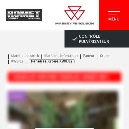
MENU
CONTRÔLE
PULVÉRISATEUR
Matériel en stock
Matériel de fenaison
Faneur
Krone
KW8.82
Faneuse Krone KW8.82
FANEUR
KRONE
KW8.82
#M81401
Client