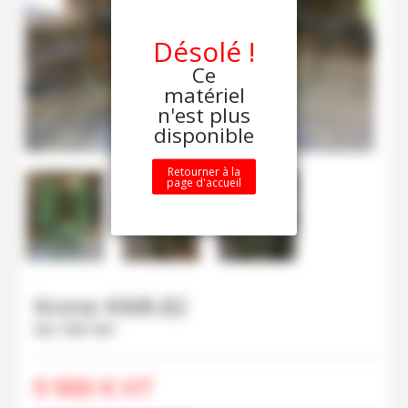
Désolé !
Ce
matériel
n'est plus
disponible
Retourner à la
page d'accueil
Krone
KW8.82
Ref.
M81401
9 900
€
HT