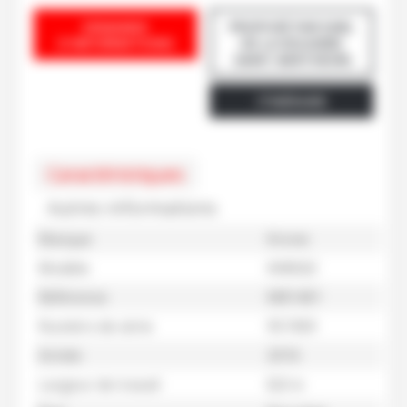
DEMANDE
PROPOSÉ PAR EARL
D'INFORMATIONS
DE LA ROUAIRIE
SAINT-BERTHEVIN
ITINÉRAIRE
Caractéristiques
Autres informations
Marque
Krone
Modèle
KW8.82
Référence
M81401
Numéro de série
951969
Année
2016
Largeur de travail
8,8 m