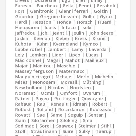
Divers
Duchesne
Ego
Eliet
Emily
Faresin
Faucheux
Fella
Fendt
Feraboli
Fort
Genitronic
Gianni ferrari
Goizin
Gourdon
Gregoire besson
Grillo
Gyrax
Hardi
Hesston
Honda
Horsch
Huard
Husqvarna
Idass
Infaco
Iseki
Jaffredou
Jcb
Jeantil
Jeulin
John deere
Joskin
Keenan
Kleber
Kress
Krone
Kubota
Kuhn
Kverneland
Kymco
Labbe rotiel
Lambert
Lamy
Laverda
Lely
Lemken
Lider
Lipco
Lucas
Mac-connel
Magsi
Mahot
Mailleux
Majar
Manitou
Maschio
Massey ferguson
Matermacc
Mauguin citagri
Mchale
Merlo
Michelin
Mitas
Monosem
Moresil
Müthing
New holland
Nicolas
Nordsten
Noremat
Ocmis
Omfort
Överum
Pateer
Payen
Pöttinger
Quivogne
Rabaud
Rau
Renault
Riman
Robert
Robust
Rolland
Rota dairon
Rousseau
Rovatti
Sae
Same
Seguip
Sentar
Siam
Silofarmer
Siloking
Sma
Sodimac
Sorel
Spawex
Steimer
Stihl
Stoll
Strautmann
Suire
Sulky
Taarup