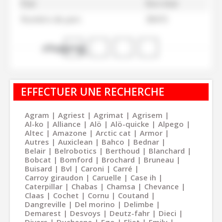
État
Bon état
Numéro de parc
38415
shopping_cart
EFFECTUER UNE RECHERCHE
Agram
Agriest
Agrimat
Agrisem
Al-ko
Alliance
Alö
Alö-quicke
Alpego
Altec
Amazone
Arctic cat
Armor
Autres
Auxiclean
Bahco
Bednar
Belair
Belrobotics
Berthoud
Blanchard
Bobcat
Bomford
Brochard
Bruneau
Buisard
Bvl
Caroni
Carré
Carroy giraudon
Caruelle
Case ih
Caterpillar
Chabas
Chamsa
Chevance
Claas
Cochet
Cornu
Coutand
Dangreville
Del morino
Delimbe
Demarest
Desvoys
Deutz-fahr
Dieci