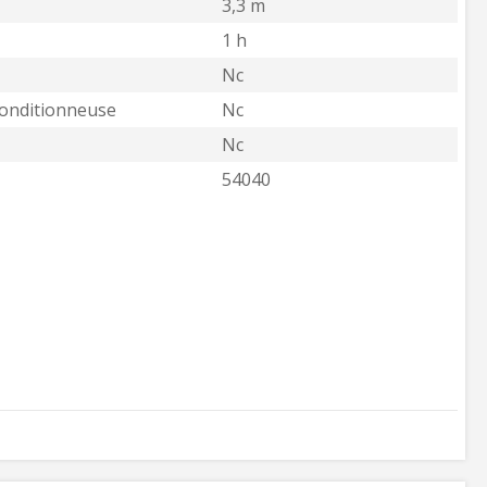
3,3 m
1 h
Nc
conditionneuse
Nc
Nc
54040