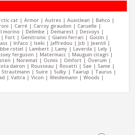
ctic cat
Armor
Autres
Auxiclean
Bahco
roni
Carré
Carroy giraudon
Caruelle
l morino
Delimbe
Demarest
Desvoys
Fort
Genitronic
Gianni ferrari
Goizin
dass
Infaco
Iseki
Jaffredou
Jcb
Jeantil
bbe rotiel
Lambert
Lamy
Laverda
Lely
ssey ferguson
Matermacc
Mauguin citagri
sten
Noremat
Ocmis
Omfort
Överum
Rota dairon
Rousseau
Rovatti
Sae
Same
Strautmann
Suire
Sulky
Taarup
Taurus
ad
Valtra
Vicon
Weidemann
Woods