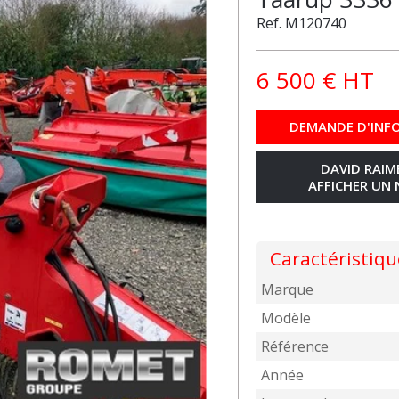
Ref.
M120740
6 500
€
HT
DEMANDE D'INF
DAVID RAI
AFFICHER UN
Caractéristiqu
Marque
Modèle
Référence
Année