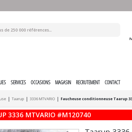
UES
SERVICES
OCCASIONS
MAGASIN
RECRUTEMENT
CONTACT
euse
Taarup
3336 MTVARIO
Faucheuse conditionneuse Taarup 3
UP
3336 MTVARIO
#M120740
Taarup
3336