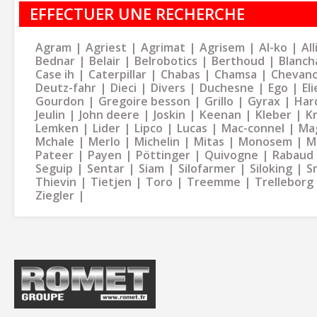
EFFECTUER UNE RECHERCHE
Agram
Agriest
Agrimat
Agrisem
Al-ko
Al
Bednar
Belair
Belrobotics
Berthoud
Blanch
Case ih
Caterpillar
Chabas
Chamsa
Chevan
Deutz-fahr
Dieci
Divers
Duchesne
Ego
Eli
Gourdon
Gregoire besson
Grillo
Gyrax
Har
Jeulin
John deere
Joskin
Keenan
Kleber
K
Lemken
Lider
Lipco
Lucas
Mac-connel
Ma
Mchale
Merlo
Michelin
Mitas
Monosem
M
Pateer
Payen
Pöttinger
Quivogne
Rabaud
Seguip
Sentar
Siam
Silofarmer
Siloking
S
Thievin
Tietjen
Toro
Treemme
Trelleborg
Ziegler