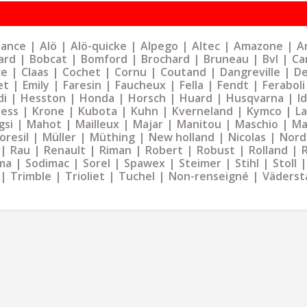
liance
Alö
Alö-quicke
Alpego
Altec
Amazone
Ar
ard
Bobcat
Bomford
Brochard
Bruneau
Bvl
Ca
ce
Claas
Cochet
Cornu
Coutand
Dangreville
De
et
Emily
Faresin
Faucheux
Fella
Fendt
Feraboli
di
Hesston
Honda
Horsch
Huard
Husqvarna
I
ress
Krone
Kubota
Kuhn
Kverneland
Kymco
La
gsi
Mahot
Mailleux
Majar
Manitou
Maschio
Ma
oresil
Müller
Müthing
New holland
Nicolas
Nord
Rau
Renault
Riman
Robert
Robust
Rolland
ma
Sodimac
Sorel
Spawex
Steimer
Stihl
Stoll
Trimble
Trioliet
Tuchel
Non-renseigné
Väderst