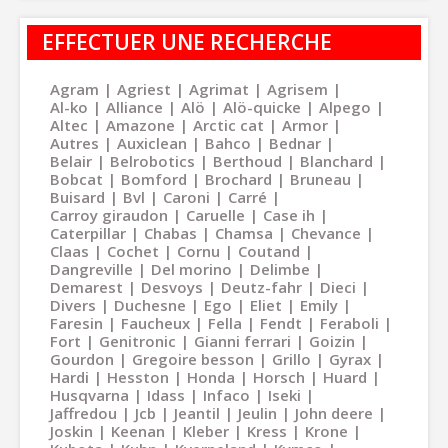
EFFECTUER UNE RECHERCHE
Agram
Agriest
Agrimat
Agrisem
Al-ko
Alliance
Alö
Alö-quicke
Alpego
Altec
Amazone
Arctic cat
Armor
Autres
Auxiclean
Bahco
Bednar
Belair
Belrobotics
Berthoud
Blanchard
Bobcat
Bomford
Brochard
Bruneau
Buisard
Bvl
Caroni
Carré
Carroy giraudon
Caruelle
Case ih
Caterpillar
Chabas
Chamsa
Chevance
Claas
Cochet
Cornu
Coutand
Dangreville
Del morino
Delimbe
Demarest
Desvoys
Deutz-fahr
Dieci
Divers
Duchesne
Ego
Eliet
Emily
Faresin
Faucheux
Fella
Fendt
Feraboli
Fort
Genitronic
Gianni ferrari
Goizin
Gourdon
Gregoire besson
Grillo
Gyrax
Hardi
Hesston
Honda
Horsch
Huard
Husqvarna
Idass
Infaco
Iseki
Jaffredou
Jcb
Jeantil
Jeulin
John deere
Joskin
Keenan
Kleber
Kress
Krone