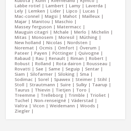
Kubota
Kuhn
Kverneland
Kymco
Labbe rotiel
Lambert
Lamy
Laverda
Lely
Lemken
Lider
Lipco
Lucas
Mac-connel
Magsi
Mahot
Mailleux
Majar
Manitou
Maschio
Massey ferguson
Matermacc
Mauguin citagri
Mchale
Merlo
Michelin
Mitas
Monosem
Moresil
Müthing
New holland
Nicolas
Nordsten
Noremat
Ocmis
Omfort
Överum
Pateer
Payen
Pöttinger
Quivogne
Rabaud
Rau
Renault
Riman
Robert
Robust
Rolland
Rota dairon
Rousseau
Rovatti
Sae
Same
Seguip
Sentar
Siam
Silofarmer
Siloking
Sma
Sodimac
Sorel
Spawex
Steimer
Stihl
Stoll
Strautmann
Suire
Sulky
Taarup
Taurus
Thievin
Tietjen
Toro
Treemme
Trelleborg
Trimble
Trioliet
Tuchel
Non-renseigné
Väderstad
Valtra
Vicon
Weidemann
Woods
Ziegler