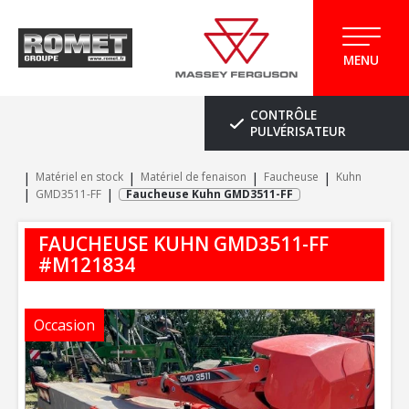
MENU
CONTRÔLE
PULVÉRISATEUR
Matériel en stock
Matériel de fenaison
Faucheuse
Kuhn
GMD3511-FF
Faucheuse Kuhn GMD3511-FF
FAUCHEUSE
KUHN
GMD3511-FF
#M121834
Occasion