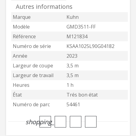
Autres informations
Marque
Kuhn
Modèle
GMD3511-FF
Référence
M121834
Numéro de série
KSAA1025L90G04182
Année
2023
Largeur de coupe
3,5 m
Largeur de travail
3,5 m
Heures
1 h
État
Trés bon état
Numéro de parc
54461
shopping_cart