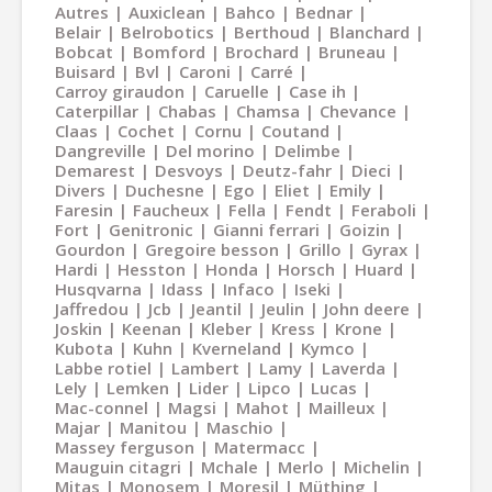
Autres
Auxiclean
Bahco
Bednar
Belair
Belrobotics
Berthoud
Blanchard
Bobcat
Bomford
Brochard
Bruneau
Buisard
Bvl
Caroni
Carré
Carroy giraudon
Caruelle
Case ih
Caterpillar
Chabas
Chamsa
Chevance
Claas
Cochet
Cornu
Coutand
Dangreville
Del morino
Delimbe
Demarest
Desvoys
Deutz-fahr
Dieci
Divers
Duchesne
Ego
Eliet
Emily
Faresin
Faucheux
Fella
Fendt
Feraboli
Fort
Genitronic
Gianni ferrari
Goizin
Gourdon
Gregoire besson
Grillo
Gyrax
Hardi
Hesston
Honda
Horsch
Huard
Husqvarna
Idass
Infaco
Iseki
Jaffredou
Jcb
Jeantil
Jeulin
John deere
Joskin
Keenan
Kleber
Kress
Krone
Kubota
Kuhn
Kverneland
Kymco
Labbe rotiel
Lambert
Lamy
Laverda
Lely
Lemken
Lider
Lipco
Lucas
Mac-connel
Magsi
Mahot
Mailleux
Majar
Manitou
Maschio
Massey ferguson
Matermacc
Mauguin citagri
Mchale
Merlo
Michelin
Mitas
Monosem
Moresil
Müthing