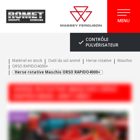
MENU
CONTRÔLE
PULVÉRISATEUR
Matériel en stock
Outil du sol animé
Herse rotative
Maschio
ORSO RAPIDO4000+
Herse rotative Maschio ORSO RAPIDO4000+
HERSE ROTATIVE
MASCHIO
ORSO
RAPIDO4000+
#M114061
Client