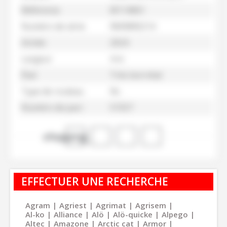
Référence
M114061
Numéro de série
RM98R0214
Année
2024
Largeur
4 m
État
Trés bon état
Type de rouleau
Nc
Numéro de parc
51557
shopping_cart
EFFECTUER UNE RECHERCHE
Agram
Agriest
Agrimat
Agrisem
Al-ko
Alliance
Alö
Alö-quicke
Alpego
Altec
Amazone
Arctic cat
Armor