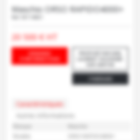
Maschio
ORSO RAPIDO4000+
Ref.
M114061
20 500
€
HT
DEMANDE
PROPOSÉ PAR EARL
D'INFORMATIONS
LAURENT SOUVIGNÉ-
SUR-SARTHE
ITINÉRAIRE
Caractéristiques
Autres informations
Marque
Maschio
Modèle
ORSO RAPIDO4000+