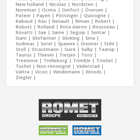
New holland
Nicolas
Nordsten
Noremat
Ocmis
Omfort
Överum
Pateer
Payen
Pöttinger
Quivogne
Rabaud
Rau
Renault
Riman
Robert
Robust
Rolland
Rota dairon
Rousseau
Rovatti
Sae
Same
Seguip
Sentar
Siam
Silofarmer
Siloking
Sma
Sodimac
Sorel
Spawex
Steimer
Stihl
Stoll
Strautmann
Suire
Sulky
Taarup
Taurus
Thievin
Tietjen
Toro
Treemme
Trelleborg
Trimble
Trioliet
Tuchel
Non-renseigné
Väderstad
Valtra
Vicon
Weidemann
Woods
Ziegler