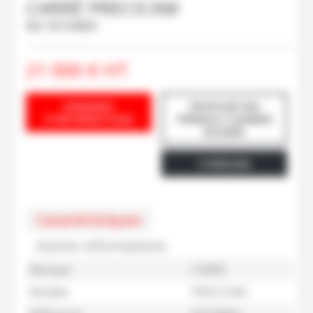
CARRÉ
PRECICAM
Ref.
M104684
21 000
€
HT
DEMANDE
PROPOSÉ PAR
D'INFORMATIONS
PERRAULT DAMIEN
BOUÈRE
ITINÉRAIRE
Caractéristiques
Autres informations
Marque
CARRÉ
Modèle
PRECICAM