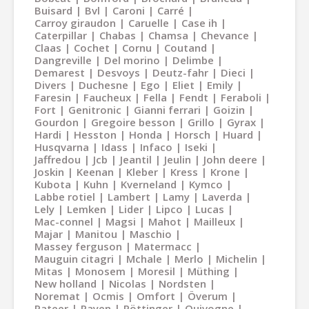
Buisard
Bvl
Caroni
Carré
Carroy giraudon
Caruelle
Case ih
Caterpillar
Chabas
Chamsa
Chevance
Claas
Cochet
Cornu
Coutand
Dangreville
Del morino
Delimbe
Demarest
Desvoys
Deutz-fahr
Dieci
Divers
Duchesne
Ego
Eliet
Emily
Faresin
Faucheux
Fella
Fendt
Feraboli
Fort
Genitronic
Gianni ferrari
Goizin
Gourdon
Gregoire besson
Grillo
Gyrax
Hardi
Hesston
Honda
Horsch
Huard
Husqvarna
Idass
Infaco
Iseki
Jaffredou
Jcb
Jeantil
Jeulin
John deere
Joskin
Keenan
Kleber
Kress
Krone
Kubota
Kuhn
Kverneland
Kymco
Labbe rotiel
Lambert
Lamy
Laverda
Lely
Lemken
Lider
Lipco
Lucas
Mac-connel
Magsi
Mahot
Mailleux
Majar
Manitou
Maschio
Massey ferguson
Matermacc
Mauguin citagri
Mchale
Merlo
Michelin
Mitas
Monosem
Moresil
Müthing
New holland
Nicolas
Nordsten
Noremat
Ocmis
Omfort
Överum
Pateer
Payen
Pöttinger
Quivogne