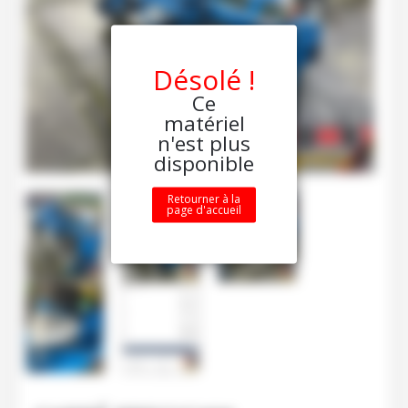
Désolé !
Ce
matériel
n'est plus
disponible
Retourner à la
page d'accueil