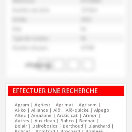
Référence
M104684
Numéro de série
107424
Année
2022
État
Nc
Type de rouleau
Nc
Numéro de parc
47708
shopping_cart
EFFECTUER UNE RECHERCHE
Agram
Agriest
Agrimat
Agrisem
Al-ko
Alliance
Alö
Alö-quicke
Alpego
Altec
Amazone
Arctic cat
Armor
Autres
Auxiclean
Bahco
Bednar
Belair
Belrobotics
Berthoud
Blanchard
Bobcat
Bomford
Brochard
Bruneau