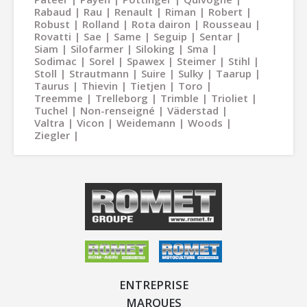
Rabaud
Rau
Renault
Riman
Robert
Robust
Rolland
Rota dairon
Rousseau
Rovatti
Sae
Same
Seguip
Sentar
Siam
Silofarmer
Siloking
Sma
Sodimac
Sorel
Spawex
Steimer
Stihl
Stoll
Strautmann
Suire
Sulky
Taarup
Taurus
Thievin
Tietjen
Toro
Treemme
Trelleborg
Trimble
Trioliet
Tuchel
Non-renseigné
Väderstad
Valtra
Vicon
Weidemann
Woods
Ziegler
ENTREPRISE
MARQUES