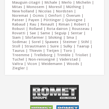
Mauguin citagri
Mchale
Merlo
Michelin
Mitas
Monosem
Moresil
Müthing
New holland
Nicolas
Nordsten
Noremat
Ocmis
Omfort
Överum
Pateer
Payen
Pöttinger
Quivogne
Rabaud
Rau
Renault
Riman
Robert
Robust
Rolland
Rota dairon
Rousseau
Rovatti
Sae
Same
Seguip
Sentar
Siam
Silofarmer
Siloking
Sma
Sodimac
Sorel
Spawex
Steimer
Stihl
Stoll
Strautmann
Suire
Sulky
Taarup
Taurus
Thievin
Tietjen
Toro
Treemme
Trelleborg
Trimble
Trioliet
Tuchel
Non-renseigné
Väderstad
Valtra
Vicon
Weidemann
Woods
Ziegler