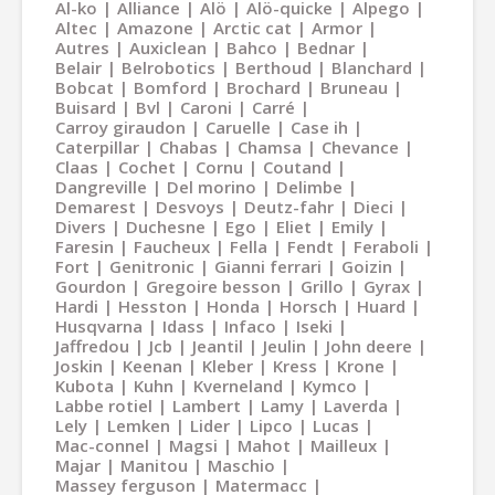
Al-ko
Alliance
Alö
Alö-quicke
Alpego
Altec
Amazone
Arctic cat
Armor
Autres
Auxiclean
Bahco
Bednar
Belair
Belrobotics
Berthoud
Blanchard
Bobcat
Bomford
Brochard
Bruneau
Buisard
Bvl
Caroni
Carré
Carroy giraudon
Caruelle
Case ih
Caterpillar
Chabas
Chamsa
Chevance
Claas
Cochet
Cornu
Coutand
Dangreville
Del morino
Delimbe
Demarest
Desvoys
Deutz-fahr
Dieci
Divers
Duchesne
Ego
Eliet
Emily
Faresin
Faucheux
Fella
Fendt
Feraboli
Fort
Genitronic
Gianni ferrari
Goizin
Gourdon
Gregoire besson
Grillo
Gyrax
Hardi
Hesston
Honda
Horsch
Huard
Husqvarna
Idass
Infaco
Iseki
Jaffredou
Jcb
Jeantil
Jeulin
John deere
Joskin
Keenan
Kleber
Kress
Krone
Kubota
Kuhn
Kverneland
Kymco
Labbe rotiel
Lambert
Lamy
Laverda
Lely
Lemken
Lider
Lipco
Lucas
Mac-connel
Magsi
Mahot
Mailleux
Majar
Manitou
Maschio
Massey ferguson
Matermacc