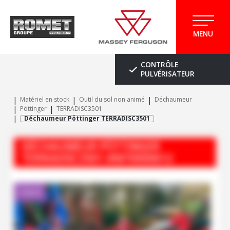
MENU
CONTRÔLE
PULVÉRISATEUR
Matériel en stock
Outil du sol non animé
Déchaumeur
Pöttinger
TERRADISC3501
Déchaumeur Pöttinger TERRADISC3501
DÉCHAUMEUR
PÖTTINGER
TERRADISC3501
#M70000612
Client