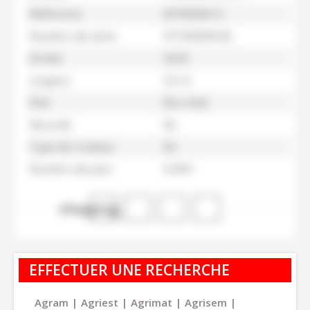
Référence
M70000612
Numéro de série
97720000542
Année
2020
Largeur
3,5 m
État
Bon état
Sécurité
Nc
Type de rouleau
Nc
Numéro de parc
52451
shopping_cart
EFFECTUER UNE RECHERCHE
Agram
Agriest
Agrimat
Agrisem