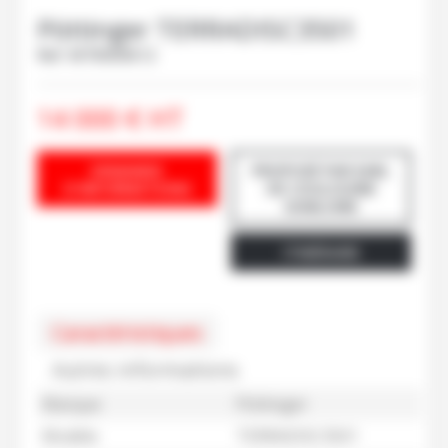
Pöttinger
TERRADISC3501
Ref.
M70000612
14 000
€
HT
DEMANDE
PROPOSÉ PAR EARL
D'INFORMATIONS
DE COULOUINE
SOMLOIRE
ITINÉRAIRE
Caractéristiques
Autres informations
Marque
Pöttinger
Modèle
TERRADISC3501