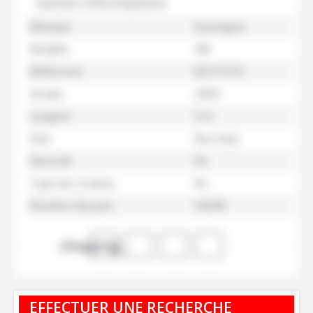
Autres informations
Marque
Quivogne
Modèle
3M
Référence
M121274
Année
2004
Largeur
3 m
État
Bon état
Sécurité
Nc
Type de rouleau
Nc
Numéro de parc
54246
shopping_cart
EFFECTUER UNE RECHERCHE