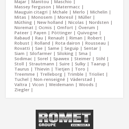
Majar
Manitou
Maschio
Massey ferguson
Matermacc
Mauguin citagri
Mchale
Merlo
Michelin
Mitas
Monosem
Moresil
Müller
Müthing
New holland
Nicolas
Nordsten
Noremat
Ocmis
Omfort
Överum
Pateer
Payen
Pöttinger
Quivogne
Rabaud
Rau
Renault
Riman
Robert
Robust
Rolland
Rota dairon
Rousseau
Rovatti
Sae
Same
Seguip
Sentar
Siam
Silofarmer
Siloking
Sma
Sodimac
Sorel
Spawex
Steimer
Stihl
Stoll
Strautmann
Suire
Sulky
Taarup
Taurus
Thievin
Tietjen
Toro
Treemme
Trelleborg
Trimble
Trioliet
Tuchel
Non-renseigné
Väderstad
Valtra
Vicon
Weidemann
Woods
Ziegler