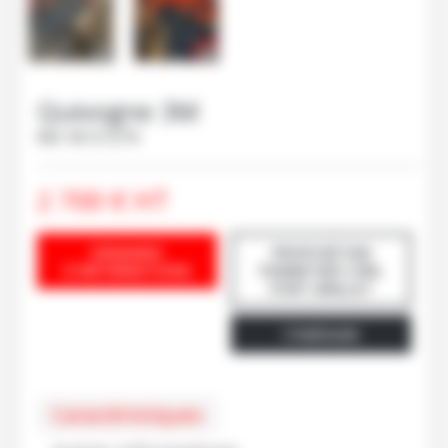
Quivogne
3M
Ref.
M121274
2 700
€
HT
DEMANDE
PROPOSÉ PAR
D'INFORMATIONS
PANNETIER CYRIL
PORT-BRILLET
ITINÉRAIRE
Caractéristiques