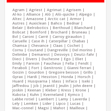
Agram
Agriest
Agrimat
Agrisem
Al-ko
Alliance
Alö
Alö-quicke
Alpego
Altec
Amazone
Arctic cat
Armor
Autres
Auxiclean
Bahco
Bednar
Belair
Belrobotics
Berthoud
Blanchard
Bobcat
Bomford
Brochard
Bruneau
Bvl
Caroni
Carré
Carroy giraudon
Caruelle
Case ih
Caterpillar
Chabas
Chamsa
Chevance
Claas
Cochet
Cornu
Coutand
Dangreville
Del morino
Delimbe
Demarest
Desvoys
Deutz-fahr
Dieci
Divers
Duchesne
Ego
Eliet
Emily
Faresin
Faucheux
Fella
Fendt
Feraboli
Fort
Genitronic
Gianni ferrari
Goizin
Gourdon
Gregoire besson
Grillo
Gyrax
Hardi
Hesston
Honda
Horsch
Huard
Husqvarna
Idass
Infaco
Iseki
Jaffredou
Jcb
Jeantil
Jeulin
John deere
Joskin
Keenan
Kleber
Kress
Krone
Kubota
Kuhn
Kverneland
Kymco
Labbe rotiel
Lambert
Lamy
Laverda
Lely
Lemken
Lider
Lipco
Lucas
Mac-connel
Magsi
Mahot
Mailleux