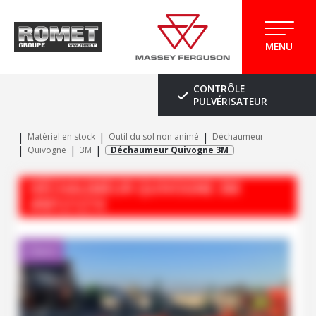
MENU
CONTRÔLE
PULVÉRISATEUR
Matériel en stock
Outil du sol non animé
Déchaumeur
Quivogne
3M
Déchaumeur Quivogne 3M
DÉCHAUMEUR
QUIVOGNE
3M
#M121274
Client