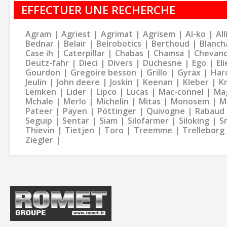
EFFECTUER UNE RECHERCHE
Agram
Agriest
Agrimat
Agrisem
Al-ko
Al
Bednar
Belair
Belrobotics
Berthoud
Blanch
Case ih
Caterpillar
Chabas
Chamsa
Chevan
Deutz-fahr
Dieci
Divers
Duchesne
Ego
Eli
Gourdon
Gregoire besson
Grillo
Gyrax
Har
Jeulin
John deere
Joskin
Keenan
Kleber
K
Lemken
Lider
Lipco
Lucas
Mac-connel
Ma
Mchale
Merlo
Michelin
Mitas
Monosem
M
Pateer
Payen
Pöttinger
Quivogne
Rabaud
Seguip
Sentar
Siam
Silofarmer
Siloking
S
Thievin
Tietjen
Toro
Treemme
Trelleborg
Ziegler