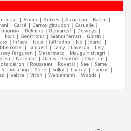
ctic cat
Armor
Autres
Auxiclean
Bahco
roni
Carré
Carroy giraudon
Caruelle
l morino
Delimbe
Demarest
Desvoys
Fort
Genitronic
Gianni ferrari
Goizin
dass
Infaco
Iseki
Jaffredou
Jcb
Jeantil
bbe rotiel
Lambert
Lamy
Laverda
Lely
ssey ferguson
Matermacc
Mauguin citagri
sten
Noremat
Ocmis
Omfort
Överum
Rota dairon
Rousseau
Rovatti
Sae
Same
Strautmann
Suire
Sulky
Taarup
Taurus
ad
Valtra
Vicon
Weidemann
Woods