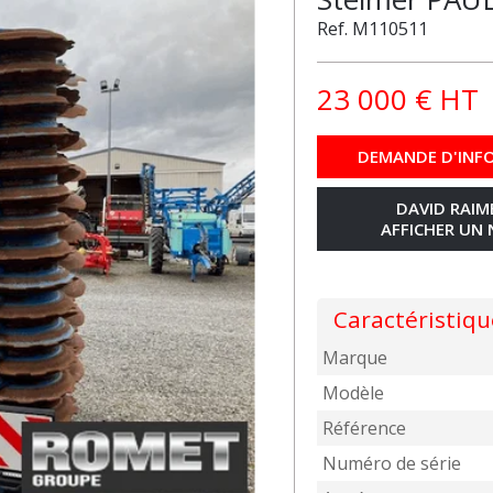
Ref.
M110511
23 000
€
HT
DEMANDE D'INF
DAVID RAI
AFFICHER UN
Caractéristiqu
Marque
Modèle
Référence
Numéro de série