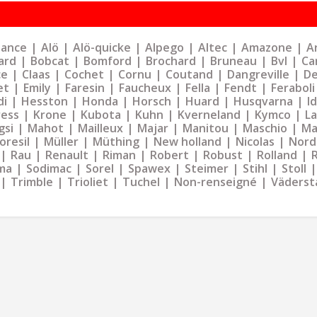
liance
Alö
Alö-quicke
Alpego
Altec
Amazone
Ar
ard
Bobcat
Bomford
Brochard
Bruneau
Bvl
Ca
ce
Claas
Cochet
Cornu
Coutand
Dangreville
De
et
Emily
Faresin
Faucheux
Fella
Fendt
Feraboli
di
Hesston
Honda
Horsch
Huard
Husqvarna
I
ress
Krone
Kubota
Kuhn
Kverneland
Kymco
La
gsi
Mahot
Mailleux
Majar
Manitou
Maschio
Ma
oresil
Müller
Müthing
New holland
Nicolas
Nord
Rau
Renault
Riman
Robert
Robust
Rolland
ma
Sodimac
Sorel
Spawex
Steimer
Stihl
Stoll
Trimble
Trioliet
Tuchel
Non-renseigné
Väderst