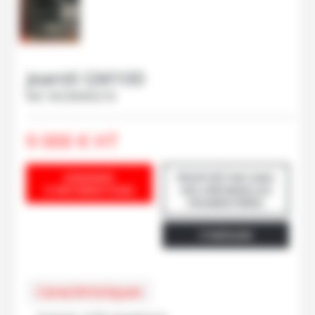
Jeantil
GM100
Ref.
M230000216
9 000
€
HT
DEMANDE
PROPOSÉ PAR GAEC
D'INFORMATIONS
DES HIRONDELLES
FROMENTIÈRES
ITINÉRAIRE
Caractéristiques