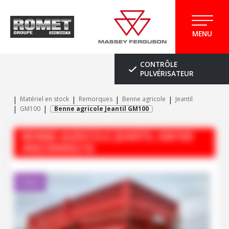
MENU
CONTRÔLE
PULVÉRISATEUR
Matériel en stock
Remorques
Benne agricole
Jeantil
GM100
Benne agricole Jeantil GM100
BENNE AGRICOLE
JEANTIL
GM100
#M230000216
Client