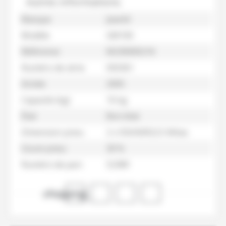
Autres informations
Marque
Jeantil
Modèle
GM100
Référence
M230000216
Numéro de série
050361
Année
2005
Capacité (kg)
10 kg
État
Bon état
Dimension pneu
2 x 550/60R22.5 Mitas
Usure pneu
30 %
Numéro de parc
52389
shopping_cart