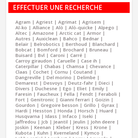
EFFECTUER UNE RECHERCHE
Agram
Agriest
Agrimat
Agrisem
Al-ko
Alliance
Alö
Alö-quicke
Alpego
Altec
Amazone
Arctic cat
Armor
Autres
Auxiclean
Bahco
Bednar
Belair
Belrobotics
Berthoud
Blanchard
Bobcat
Bomford
Brochard
Bruneau
Buisard
Bvl
Caroni
Carré
Carroy giraudon
Caruelle
Case ih
Caterpillar
Chabas
Chamsa
Chevance
Claas
Cochet
Cornu
Coutand
Dangreville
Del morino
Delimbe
Demarest
Desvoys
Deutz-fahr
Dieci
Divers
Duchesne
Ego
Eliet
Emily
Faresin
Faucheux
Fella
Fendt
Feraboli
Fort
Genitronic
Gianni ferrari
Goizin
Gourdon
Gregoire besson
Grillo
Gyrax
Hardi
Hesston
Honda
Horsch
Huard
Husqvarna
Idass
Infaco
Iseki
Jaffredou
Jcb
Jeantil
Jeulin
John deere
Joskin
Keenan
Kleber
Kress
Krone
Kubota
Kuhn
Kverneland
Kymco