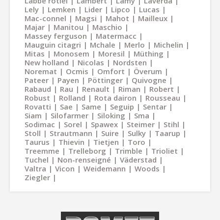
Labbe rotiel
Lambert
Lamy
Laverda
Lely
Lemken
Lider
Lipco
Lucas
Mac-connel
Magsi
Mahot
Mailleux
Majar
Manitou
Maschio
Massey ferguson
Matermacc
Mauguin citagri
Mchale
Merlo
Michelin
Mitas
Monosem
Moresil
Müthing
New holland
Nicolas
Nordsten
Noremat
Ocmis
Omfort
Överum
Pateer
Payen
Pöttinger
Quivogne
Rabaud
Rau
Renault
Riman
Robert
Robust
Rolland
Rota dairon
Rousseau
Rovatti
Sae
Same
Seguip
Sentar
Siam
Silofarmer
Siloking
Sma
Sodimac
Sorel
Spawex
Steimer
Stihl
Stoll
Strautmann
Suire
Sulky
Taarup
Taurus
Thievin
Tietjen
Toro
Treemme
Trelleborg
Trimble
Trioliet
Tuchel
Non-renseigné
Väderstad
Valtra
Vicon
Weidemann
Woods
Ziegler