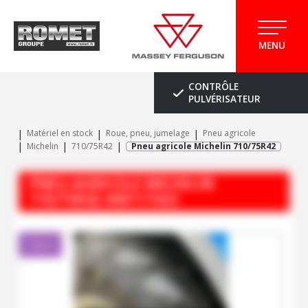
MENU
CONTRÔLE
PULVÉRISATEUR
Matériel en stock
Roue, pneu, jumelage
Pneu agricole
Michelin
710/75R42
Pneu agricole Michelin 710/75R42
PNEU AGRICOLE
MICHELIN
710/75R42
#M117433
Client