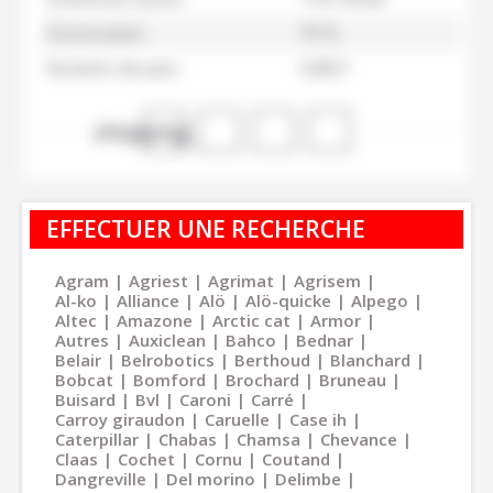
Usure pneu
70 %
Numéro de parc
52857
shopping_cart
EFFECTUER UNE RECHERCHE
Agram
Agriest
Agrimat
Agrisem
Al-ko
Alliance
Alö
Alö-quicke
Alpego
Altec
Amazone
Arctic cat
Armor
Autres
Auxiclean
Bahco
Bednar
Belair
Belrobotics
Berthoud
Blanchard
Bobcat
Bomford
Brochard
Bruneau
Buisard
Bvl
Caroni
Carré
Carroy giraudon
Caruelle
Case ih
Caterpillar
Chabas
Chamsa
Chevance
Claas
Cochet
Cornu
Coutand
Dangreville
Del morino
Delimbe