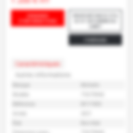
1 200
€
HT
DEMANDE
PROPOSÉ PAR EC ETA
D'INFORMATIONS
53 ST SATURNIN DU
LIMET
ITINÉRAIRE
Caractéristiques
Autres informations
Marque
Michelin
Modèle
710/75R42
Référence
M117433
Année
2021
État
Bon état
Dimension pneu
710/75R42