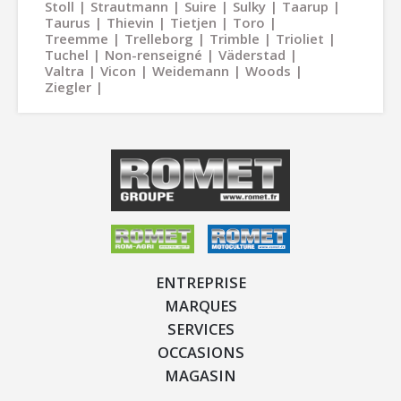
Stoll
Strautmann
Suire
Sulky
Taarup
Taurus
Thievin
Tietjen
Toro
Treemme
Trelleborg
Trimble
Trioliet
Tuchel
Non-renseigné
Väderstad
Valtra
Vicon
Weidemann
Woods
Ziegler
ENTREPRISE
MARQUES
SERVICES
OCCASIONS
MAGASIN