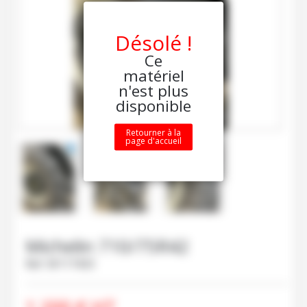
Désolé !
Ce
matériel
n'est plus
disponible
Retourner à la
page d'accueil
Michelin
710/75R42
Ref.
M117433