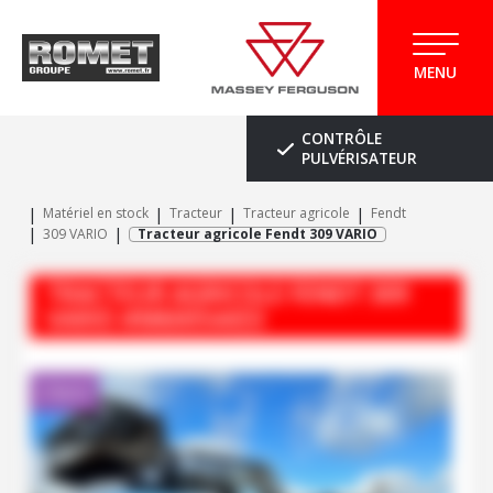
MENU
CONTRÔLE
PULVÉRISATEUR
Matériel en stock
Tracteur
Tracteur agricole
Fendt
309 VARIO
Tracteur agricole Fendt 309 VARIO
TRACTEUR AGRICOLE
FENDT
309
VARIO
#M60054433
Client