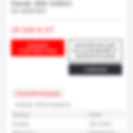
Fendt
309 VARIO
Ref.
M60054433
29 500
€
HT
DEMANDE
PROPOSÉ PAR GAEC
D'INFORMATIONS
DE LA FAUVELIERE ST
SAUVEUR VILLAGES
ITINÉRAIRE
Caractéristiques
Autres informations
Marque
Fendt
Modèle
309 VARIO