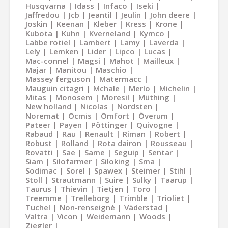
Husqvarna
Idass
Infaco
Iseki
Jaffredou
Jcb
Jeantil
Jeulin
John deere
Joskin
Keenan
Kleber
Kress
Krone
Kubota
Kuhn
Kverneland
Kymco
Labbe rotiel
Lambert
Lamy
Laverda
Lely
Lemken
Lider
Lipco
Lucas
Mac-connel
Magsi
Mahot
Mailleux
Majar
Manitou
Maschio
Massey ferguson
Matermacc
Mauguin citagri
Mchale
Merlo
Michelin
Mitas
Monosem
Moresil
Müthing
New holland
Nicolas
Nordsten
Noremat
Ocmis
Omfort
Överum
Pateer
Payen
Pöttinger
Quivogne
Rabaud
Rau
Renault
Riman
Robert
Robust
Rolland
Rota dairon
Rousseau
Rovatti
Sae
Same
Seguip
Sentar
Siam
Silofarmer
Siloking
Sma
Sodimac
Sorel
Spawex
Steimer
Stihl
Stoll
Strautmann
Suire
Sulky
Taarup
Taurus
Thievin
Tietjen
Toro
Treemme
Trelleborg
Trimble
Trioliet
Tuchel
Non-renseigné
Väderstad
Valtra
Vicon
Weidemann
Woods
Ziegler