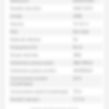
Référence
M60054433
Numéro de série
336211813
Année
2008
Heures
10 101 h
État
Bon état
Boîte de vitesses
Nc
Puissance (CV)
90 ch
Roues motrices
4RM
Dimension pneus avant
380/70R24
Dimension pneus arrière
420/85R34
Usure pneus arrière
50 %
(numérique)
Usure pneus avant (numérique)
70 %
Numéro de parc
51714