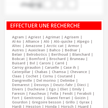
shopping_cart
EFFECTUER UNE RECHERCHE
Agram
Agriest
Agrimat
Agrisem
Al-ko
Alliance
Alö
Alö-quicke
Alpego
Altec
Amazone
Arctic cat
Armor
Autres
Auxiclean
Bahco
Bednar
Belair
Belrobotics
Berthoud
Blanchard
Bobcat
Bomford
Brochard
Bruneau
Buisard
Bvl
Caroni
Carré
Carroy giraudon
Caruelle
Case ih
Caterpillar
Chabas
Chamsa
Chevance
Claas
Cochet
Cornu
Coutand
Dangreville
Del morino
Delimbe
Demarest
Desvoys
Deutz-fahr
Dieci
Divers
Duchesne
Ego
Eliet
Emily
Faresin
Faucheux
Fella
Fendt
Feraboli
Fort
Genitronic
Gianni ferrari
Goizin
Gourdon
Gregoire besson
Grillo
Gyrax
Hardi
Hesston
Honda
Horsch
Huard