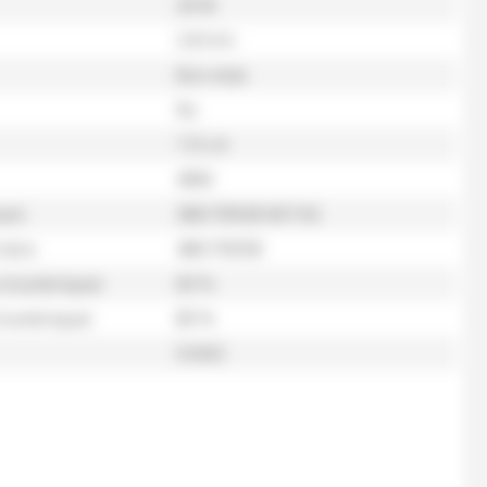
2018
3 814 h
Bon état
Nc
115 ch
4RM
ant
380/70R28 MITAS
ière
480/70R38
 (numérique)
60 %
(numérique)
80 %
53432