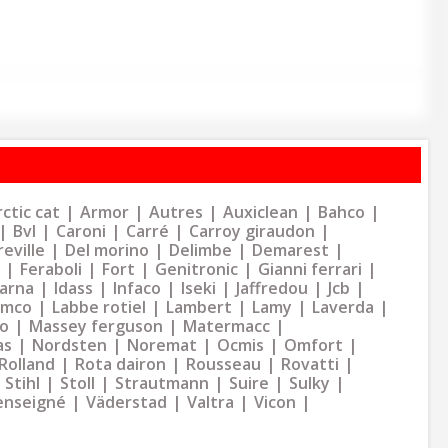
ctic cat
Armor
Autres
Auxiclean
Bahco
Bvl
Caroni
Carré
Carroy giraudon
eville
Del morino
Delimbe
Demarest
Feraboli
Fort
Genitronic
Gianni ferrari
arna
Idass
Infaco
Iseki
Jaffredou
Jcb
ymco
Labbe rotiel
Lambert
Lamy
Laverda
o
Massey ferguson
Matermacc
as
Nordsten
Noremat
Ocmis
Omfort
Rolland
Rota dairon
Rousseau
Rovatti
Stihl
Stoll
Strautmann
Suire
Sulky
enseigné
Väderstad
Valtra
Vicon