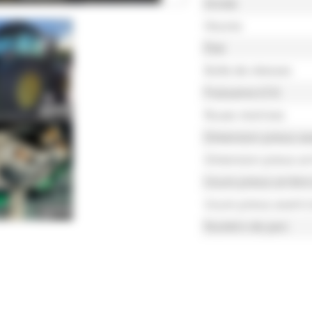
Année
Heures
État
Boîte de vitesses
Puissance (CV)
Roues motrices
Dimension pneus av
Dimension pneus arr
Usure pneus arrière
Usure pneus avant 
Numéro de parc