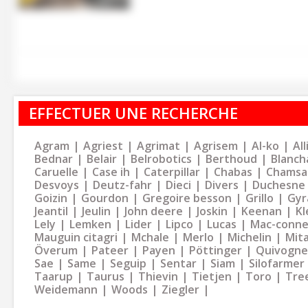
EFFECTUER UNE RECHERCHE
Agram
Agriest
Agrimat
Agrisem
Al-ko
Al
Bednar
Belair
Belrobotics
Berthoud
Blanch
Caruelle
Case ih
Caterpillar
Chabas
Chamsa
Desvoys
Deutz-fahr
Dieci
Divers
Duchesne
Goizin
Gourdon
Gregoire besson
Grillo
Gyr
Jeantil
Jeulin
John deere
Joskin
Keenan
Kl
Lely
Lemken
Lider
Lipco
Lucas
Mac-conne
Mauguin citagri
Mchale
Merlo
Michelin
Mit
Överum
Pateer
Payen
Pöttinger
Quivogne
Sae
Same
Seguip
Sentar
Siam
Silofarmer
Taarup
Taurus
Thievin
Tietjen
Toro
Tre
Weidemann
Woods
Ziegler