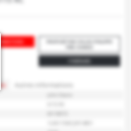
ORMATIONS
PROPOSÉ PAR COLLEU PHILIPPE
PIRE CHANCE
ITINÉRAIRE
es
Autres informations
John Deere
6115 RC
M118973
1L06115MCJX914891