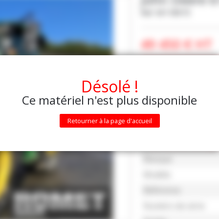
Ref.
M118973
49 450
€
HT
DEMANDE D'INF
Désolé !
Ce matériel n'est plus disponible
Retourner à la page d'accueil
Caractéristiqu
Marque
Modèle
Référence
Numéro de série