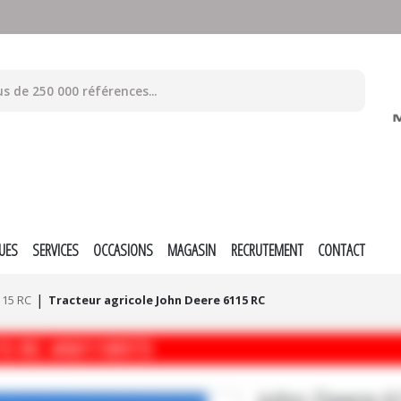
UES
SERVICES
OCCASIONS
MAGASIN
RECRUTEMENT
CONTACT
115 RC
Tracteur agricole John Deere 6115 RC
15 RC
#M118973
John Deere
6