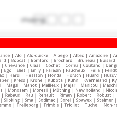
shopping_cart
liance
Alö
Alö-quicke
Alpego
Altec
Amazone
Ar
ard
Bobcat
Bomford
Brochard
Bruneau
Buisard
Chevance
Claas
Cochet
Cornu
Coutand
Dangr
Ego
Eliet
Emily
Faresin
Faucheux
Fella
Fendt
ax
Hardi
Hesston
Honda
Horsch
Huard
Husqv
eber
Kress
Krone
Kubota
Kuhn
Kverneland
K
l
Magsi
Mahot
Mailleux
Majar
Manitou
Maschi
as
Monosem
Moresil
Müthing
New holland
Nicol
Rabaud
Rau
Renault
Riman
Robert
Robust
Siloking
Sma
Sodimac
Sorel
Spawex
Steimer
emme
Trelleborg
Trimble
Trioliet
Tuchel
Non-r