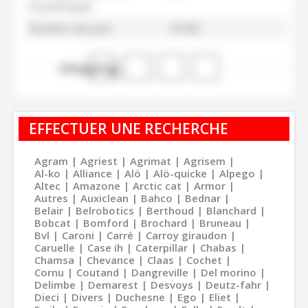
(numérique)
Numéro de parc
41442
shopping_cart
EFFECTUER UNE RECHERCHE
Agram
Agriest
Agrimat
Agrisem
Al-ko
Alliance
Alö
Alö-quicke
Alpego
Altec
Amazone
Arctic cat
Armor
Autres
Auxiclean
Bahco
Bednar
Belair
Belrobotics
Berthoud
Blanchard
Bobcat
Bomford
Brochard
Bruneau
Bvl
Caroni
Carré
Carroy giraudon
Caruelle
Case ih
Caterpillar
Chabas
Chamsa
Chevance
Claas
Cochet
Cornu
Coutand
Dangreville
Del morino
Delimbe
Demarest
Desvoys
Deutz-fahr
Dieci
Divers
Duchesne
Ego
Eliet