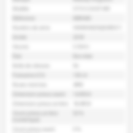
Modèle
5713 S D4 EF MR
Référence
M89443
Numéro de série
VKKMV66DKJB285011
Année
2018
Heures
5 594 h
État
Bon état
Boîte de vitesses
Nc
Puissance (CV)
130 ch
Roues motrices
4RM
Dimension pneus avant
14,9R24
Dimension pneus arrière
18,4R34
Usure pneus arrière
50 %
(numérique)
Usure pneus avant
0 %