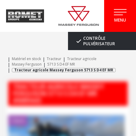
MENU
CONTRÔLE
PULVÉRISATEUR
Matériel en stock
Tracteur
Tracteur agricole
Massey Ferguson
5713 S D4 EF MR
Tracteur agricole Massey Ferguson 5713 S D4 EF MR
TRACTEUR AGRICOLE
MASSEY
FERGUSON
5713 S D4 EF MR
#M89443
Client