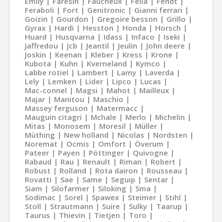
Emily
Faresin
Faucheux
Fella
Fendt
Feraboli
Fort
Genitronic
Gianni ferrari
Goizin
Gourdon
Gregoire besson
Grillo
Gyrax
Hardi
Hesston
Honda
Horsch
Huard
Husqvarna
Idass
Infaco
Iseki
Jaffredou
Jcb
Jeantil
Jeulin
John deere
Joskin
Keenan
Kleber
Kress
Krone
Kubota
Kuhn
Kverneland
Kymco
Labbe rotiel
Lambert
Lamy
Laverda
Lely
Lemken
Lider
Lipco
Lucas
Mac-connel
Magsi
Mahot
Mailleux
Majar
Manitou
Maschio
Massey ferguson
Matermacc
Mauguin citagri
Mchale
Merlo
Michelin
Mitas
Monosem
Moresil
Müller
Müthing
New holland
Nicolas
Nordsten
Noremat
Ocmis
Omfort
Överum
Pateer
Payen
Pöttinger
Quivogne
Rabaud
Rau
Renault
Riman
Robert
Robust
Rolland
Rota dairon
Rousseau
Rovatti
Sae
Same
Seguip
Sentar
Siam
Silofarmer
Siloking
Sma
Sodimac
Sorel
Spawex
Steimer
Stihl
Stoll
Strautmann
Suire
Sulky
Taarup
Taurus
Thievin
Tietjen
Toro