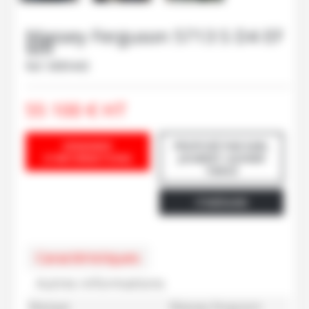
Massey Ferguson
5713 S D4 EF
MR
Ref.
M89443
55 100
€
HT
DEMANDE
PROPOSÉ PAR EARL
D'INFORMATIONS
JOUBERT-GOHIER
TIERCÉ
ITINÉRAIRE
Caractéristiques
Autres informations
Marque
Massey Ferguson