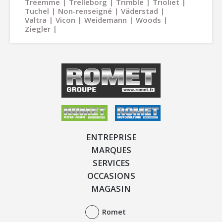
Treemme
Trelleborg
Trimble
Trioliet
Tuchel
Non-renseigné
Väderstad
Valtra
Vicon
Weidemann
Woods
Ziegler
ENTREPRISE
MARQUES
SERVICES
OCCASIONS
MAGASIN
Romet