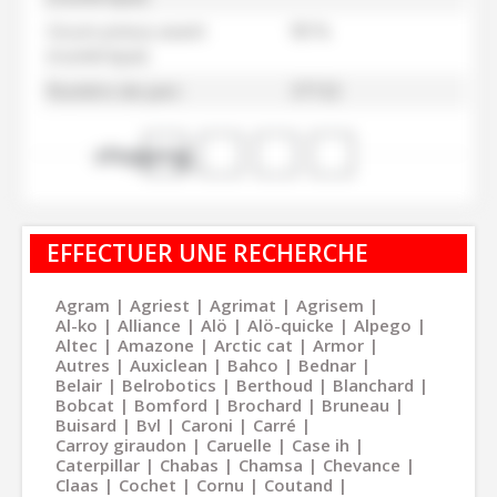
Usure pneus avant
90 %
(numérique)
Numéro de parc
37132
shopping_cart
EFFECTUER UNE RECHERCHE
Agram
Agriest
Agrimat
Agrisem
Al-ko
Alliance
Alö
Alö-quicke
Alpego
Altec
Amazone
Arctic cat
Armor
Autres
Auxiclean
Bahco
Bednar
Belair
Belrobotics
Berthoud
Blanchard
Bobcat
Bomford
Brochard
Bruneau
Buisard
Bvl
Caroni
Carré
Carroy giraudon
Caruelle
Case ih
Caterpillar
Chabas
Chamsa
Chevance
Claas
Cochet
Cornu
Coutand