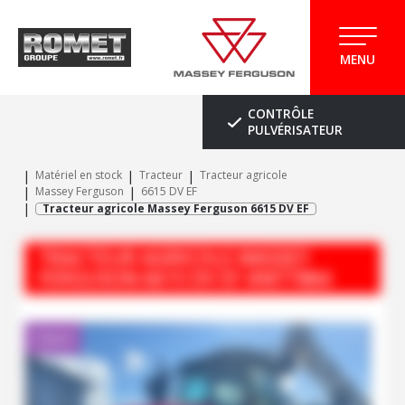
MENU
CONTRÔLE
PULVÉRISATEUR
Matériel en stock
Tracteur
Tracteur agricole
Massey Ferguson
6615 DV EF
Tracteur agricole Massey Ferguson 6615 DV EF
TRACTEUR AGRICOLE
MASSEY
FERGUSON
6615 DV EF
#M77884
Client