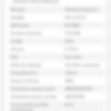
Autres informations
Marque
Massey Ferguson
Modèle
6615 DV EF
Référence
M77884
Numéro de série
F331040
Année
2015
Heures
8 750 h
État
Bon état
Boîte de vitesses
Variation continue
Puissance (CV)
150 ch
Roues motrices
4RM
Dimension pneus avant
380/85R28 BKT
Dimension pneus arrière
460/85R38
Usure pneus arrière
50 %
(numérique)