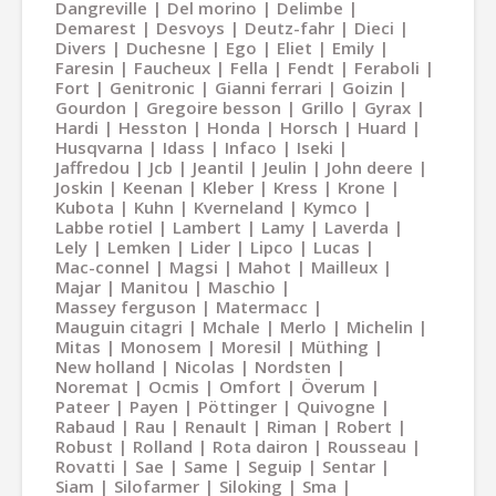
Dangreville
Del morino
Delimbe
Demarest
Desvoys
Deutz-fahr
Dieci
Divers
Duchesne
Ego
Eliet
Emily
Faresin
Faucheux
Fella
Fendt
Feraboli
Fort
Genitronic
Gianni ferrari
Goizin
Gourdon
Gregoire besson
Grillo
Gyrax
Hardi
Hesston
Honda
Horsch
Huard
Husqvarna
Idass
Infaco
Iseki
Jaffredou
Jcb
Jeantil
Jeulin
John deere
Joskin
Keenan
Kleber
Kress
Krone
Kubota
Kuhn
Kverneland
Kymco
Labbe rotiel
Lambert
Lamy
Laverda
Lely
Lemken
Lider
Lipco
Lucas
Mac-connel
Magsi
Mahot
Mailleux
Majar
Manitou
Maschio
Massey ferguson
Matermacc
Mauguin citagri
Mchale
Merlo
Michelin
Mitas
Monosem
Moresil
Müthing
New holland
Nicolas
Nordsten
Noremat
Ocmis
Omfort
Överum
Pateer
Payen
Pöttinger
Quivogne
Rabaud
Rau
Renault
Riman
Robert
Robust
Rolland
Rota dairon
Rousseau
Rovatti
Sae
Same
Seguip
Sentar
Siam
Silofarmer
Siloking
Sma