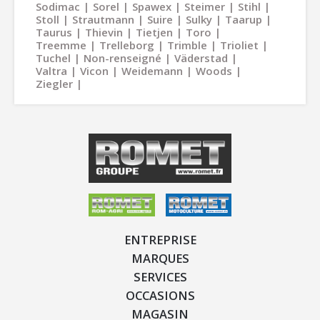
Sodimac
Sorel
Spawex
Steimer
Stihl
Stoll
Strautmann
Suire
Sulky
Taarup
Taurus
Thievin
Tietjen
Toro
Treemme
Trelleborg
Trimble
Trioliet
Tuchel
Non-renseigné
Väderstad
Valtra
Vicon
Weidemann
Woods
Ziegler
ENTREPRISE
MARQUES
SERVICES
OCCASIONS
MAGASIN