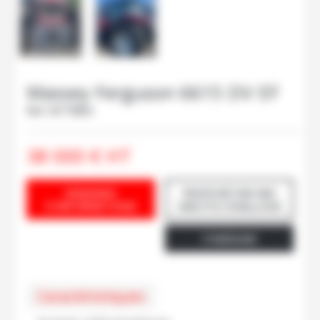
Massey Ferguson
6615 DV EF
Ref.
M77884
38 000
€
HT
DEMANDE
PROPOSÉ PAR SNC
D'INFORMATIONS
VAB ETA CHAILLOUE
ITINÉRAIRE
Caractéristiques