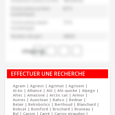
Dimension pneus arrière
480/80R42
Usure pneus arrière
60 %
(numérique)
Usure pneus avant
15 %
(numérique)
Numéro de parc
44020
shopping_cart
EFFECTUER UNE RECHERCHE
Agram
Agriest
Agrimat
Agrisem
Al-ko
Alliance
Alö
Alö-quicke
Alpego
Altec
Amazone
Arctic cat
Armor
Autres
Auxiclean
Bahco
Bednar
Belair
Belrobotics
Berthoud
Blanchard
Bobcat
Bomford
Brochard
Bruneau
Bvl
Caroni
Carré
Carroy giraudon