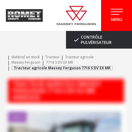
MENU
CONTRÔLE
PULVÉRISATEUR
Matériel en stock
Tracteur
Tracteur agricole
Massey Ferguson
7716 S DV EX MR
Tracteur agricole Massey Ferguson 7716 S DV EX MR
TRACTEUR AGRICOLE
MASSEY
FERGUSON
7716 S DV EX MR
#M95355
Client