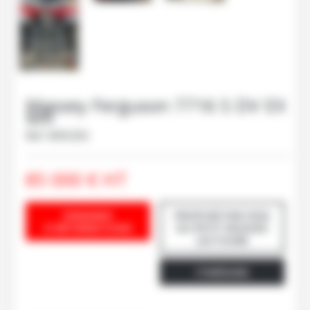
Massey Ferguson
7716 S DV EX
MR
Ref.
M95355
85 000
€
HT
DEMANDE
PROPOSÉ PAR SCEA
D'INFORMATIONS
DU PETIT NOGUES
LECTOURE
ITINÉRAIRE