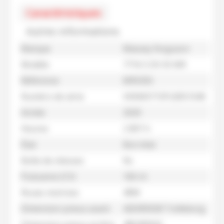
Caractéristiques
Autres informations
Marque
Massey Ferguson
Modèle
7716 S DV EX MR
Référence
M95355
Numéro de série
VKKMX71SPLB051040
Année
2020
Heures
2 897 h
État
Bon état
Boîte de vitesses
Nc
Puissance (CV)
160 ch
Roues motrices
4RM
Dimension pneus avant
420/85R28 Trelleborg