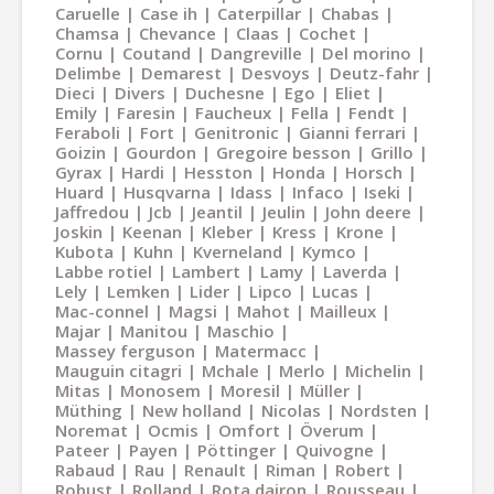
Caruelle
Case ih
Caterpillar
Chabas
Chamsa
Chevance
Claas
Cochet
Cornu
Coutand
Dangreville
Del morino
Delimbe
Demarest
Desvoys
Deutz-fahr
Dieci
Divers
Duchesne
Ego
Eliet
Emily
Faresin
Faucheux
Fella
Fendt
Feraboli
Fort
Genitronic
Gianni ferrari
Goizin
Gourdon
Gregoire besson
Grillo
Gyrax
Hardi
Hesston
Honda
Horsch
Huard
Husqvarna
Idass
Infaco
Iseki
Jaffredou
Jcb
Jeantil
Jeulin
John deere
Joskin
Keenan
Kleber
Kress
Krone
Kubota
Kuhn
Kverneland
Kymco
Labbe rotiel
Lambert
Lamy
Laverda
Lely
Lemken
Lider
Lipco
Lucas
Mac-connel
Magsi
Mahot
Mailleux
Majar
Manitou
Maschio
Massey ferguson
Matermacc
Mauguin citagri
Mchale
Merlo
Michelin
Mitas
Monosem
Moresil
Müller
Müthing
New holland
Nicolas
Nordsten
Noremat
Ocmis
Omfort
Överum
Pateer
Payen
Pöttinger
Quivogne
Rabaud
Rau
Renault
Riman
Robert
Robust
Rolland
Rota dairon
Rousseau