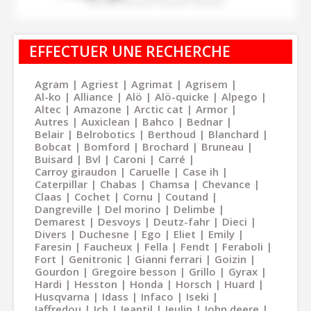
EFFECTUER UNE RECHERCHE
Agram
Agriest
Agrimat
Agrisem
Al-ko
Alliance
Alö
Alö-quicke
Alpego
Altec
Amazone
Arctic cat
Armor
Autres
Auxiclean
Bahco
Bednar
Belair
Belrobotics
Berthoud
Blanchard
Bobcat
Bomford
Brochard
Bruneau
Buisard
Bvl
Caroni
Carré
Carroy giraudon
Caruelle
Case ih
Caterpillar
Chabas
Chamsa
Chevance
Claas
Cochet
Cornu
Coutand
Dangreville
Del morino
Delimbe
Demarest
Desvoys
Deutz-fahr
Dieci
Divers
Duchesne
Ego
Eliet
Emily
Faresin
Faucheux
Fella
Fendt
Feraboli
Fort
Genitronic
Gianni ferrari
Goizin
Gourdon
Gregoire besson
Grillo
Gyrax
Hardi
Hesston
Honda
Horsch
Huard
Husqvarna
Idass
Infaco
Iseki
Jaffredou
Jcb
Jeantil
Jeulin
John deere