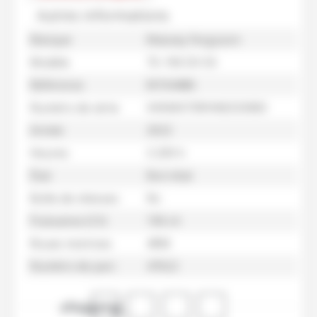
Autres informations
Marque
Massey Ferguson
Modèle
7S-190 DV EX
Référence
M104486
Numéro de série
VKKMX73RVNB333083
Année
2022
Heures
3 209 h
État
Bon état
Boîte de vitesses
Nc
Puissance (CV)
190 ch
Roues motrices
4RM
Numéro de parc
47622
shopping_cart