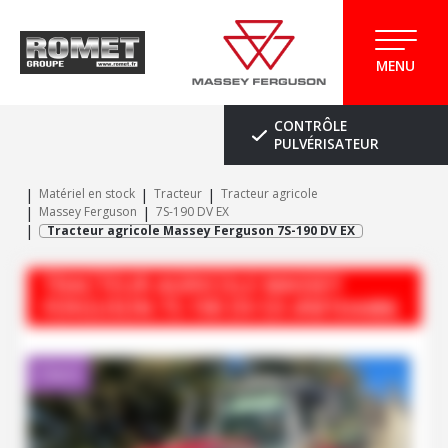
MENU
CONTRÔLE
PULVÉRISATEUR
Matériel en stock
Tracteur
Tracteur agricole
Massey Ferguson
7S-190 DV EX
Tracteur agricole Massey Ferguson 7S-190 DV EX
TRACTEUR AGRICOLE
MASSEY
FERGUSON
7S-190 DV EX
#M104486
Client