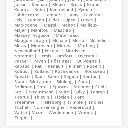
Joskin
Keenan
Kleber
Kress
Krone
Kubota
Kuhn
Kverneland
Kymco
Labbe rotiel
Lambert
Lamy
Laverda
Lely
Lemken
Lider
Lipco
Lucas
Mac-connel
Magsi
Mahot
Mailleux
Majar
Manitou
Maschio
Massey ferguson
Matermacc
Mauguin citagri
Mchale
Merlo
Michelin
Mitas
Monosem
Moresil
Müthing
New holland
Nicolas
Nordsten
Noremat
Ocmis
Omfort
Överum
Pateer
Payen
Pöttinger
Quivogne
Rabaud
Rau
Renault
Riman
Robert
Robust
Rolland
Rota dairon
Rousseau
Rovatti
Sae
Same
Seguip
Sentar
Siam
Silofarmer
Siloking
Sma
Sodimac
Sorel
Spawex
Steimer
Stihl
Stoll
Strautmann
Suire
Sulky
Taarup
Taurus
Thievin
Tietjen
Toro
Treemme
Trelleborg
Trimble
Trioliet
Tuchel
Non-renseigné
Väderstad
Valtra
Vicon
Weidemann
Woods
Ziegler