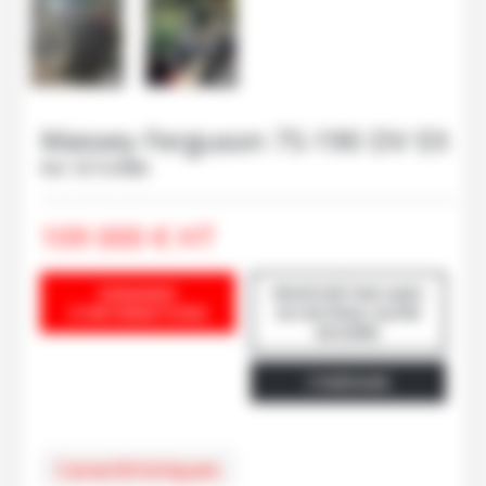
Massey Ferguson
7S-190 DV EX
Ref.
M104486
109 000
€
HT
DEMANDE
PROPOSÉ PAR GAEC
D'INFORMATIONS
DU BOYEAU ALPIN
BOUÈRE
ITINÉRAIRE
Caractéristiques