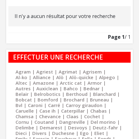
Il n'y a aucun résultat pour votre recherche
Page
1
/ 1
EFFECTUER UNE RECHERCHE
Agram
Agriest
Agrimat
Agrisem
Al-ko
Alliance
Alö
Alö-quicke
Alpego
Altec
Amazone
Arctic cat
Armor
Autres
Auxiclean
Bahco
Bednar
Belair
Belrobotics
Berthoud
Blanchard
Bobcat
Bomford
Brochard
Bruneau
Bvl
Caroni
Carré
Carroy giraudon
Caruelle
Case ih
Caterpillar
Chabas
Chamsa
Chevance
Claas
Cochet
Cornu
Coutand
Dangreville
Del morino
Delimbe
Demarest
Desvoys
Deutz-fahr
Dieci
Divers
Duchesne
Ego
Eliet
Emily
Faresin
Faucheux
Fella
Fendt