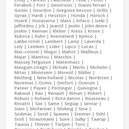
Feraboli
Fort
Genitronic
Gianni ferrari
Goizin
Gourdon
Gregoire besson
Grillo
Gyrax
Hardi
Hesston
Honda
Horsch
Huard
Husqvarna
Idass
Infaco
Iseki
Jaffredou
Jcb
Jeantil
Jeulin
John deere
Joskin
Keenan
Kleber
Kress
Krone
Kubota
Kuhn
Kverneland
Kymco
Labbe rotiel
Lambert
Lamy
Laverda
Lely
Lemken
Lider
Lipco
Lucas
Mac-connel
Magsi
Mahot
Mailleux
Majar
Manitou
Maschio
Massey ferguson
Matermacc
Mauguin citagri
Mchale
Merlo
Michelin
Mitas
Monosem
Moresil
Müller
Müthing
New holland
Nicolas
Nordsten
Noremat
Ocmis
Omfort
Överum
Pateer
Payen
Pöttinger
Quivogne
Rabaud
Rau
Renault
Riman
Robert
Robust
Rolland
Rota dairon
Rousseau
Rovatti
Sae
Same
Seguip
Sentar
Siam
Silofarmer
Siloking
Sma
Sodimac
Sorel
Spawex
Steimer
Stihl
Stoll
Strautmann
Suire
Sulky
Taarup
Taurus
Thievin
Tietjen
Toro