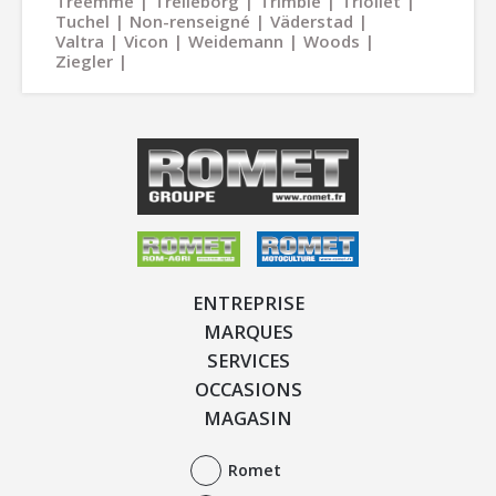
Treemme
Trelleborg
Trimble
Trioliet
Tuchel
Non-renseigné
Väderstad
Valtra
Vicon
Weidemann
Woods
Ziegler
ENTREPRISE
MARQUES
SERVICES
OCCASIONS
MAGASIN
Romet