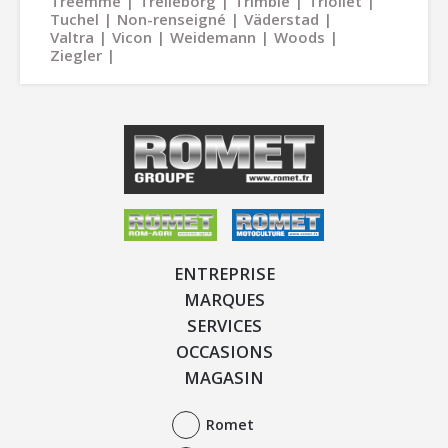
Treemme
Trelleborg
Trimble
Trioliet
Tuchel
Non-renseigné
Väderstad
Valtra
Vicon
Weidemann
Woods
Ziegler
ENTREPRISE
MARQUES
SERVICES
OCCASIONS
MAGASIN
Romet