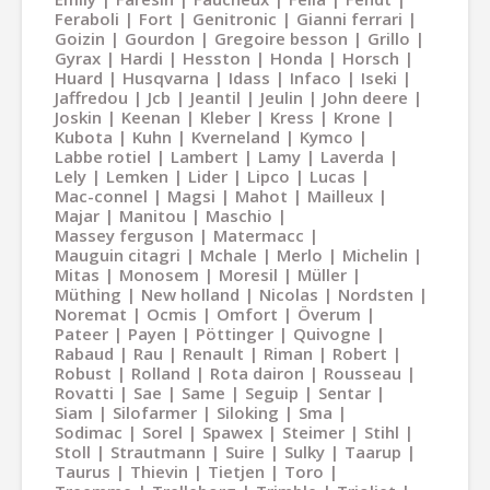
Feraboli
Fort
Genitronic
Gianni ferrari
Goizin
Gourdon
Gregoire besson
Grillo
Gyrax
Hardi
Hesston
Honda
Horsch
Huard
Husqvarna
Idass
Infaco
Iseki
Jaffredou
Jcb
Jeantil
Jeulin
John deere
Joskin
Keenan
Kleber
Kress
Krone
Kubota
Kuhn
Kverneland
Kymco
Labbe rotiel
Lambert
Lamy
Laverda
Lely
Lemken
Lider
Lipco
Lucas
Mac-connel
Magsi
Mahot
Mailleux
Majar
Manitou
Maschio
Massey ferguson
Matermacc
Mauguin citagri
Mchale
Merlo
Michelin
Mitas
Monosem
Moresil
Müller
Müthing
New holland
Nicolas
Nordsten
Noremat
Ocmis
Omfort
Överum
Pateer
Payen
Pöttinger
Quivogne
Rabaud
Rau
Renault
Riman
Robert
Robust
Rolland
Rota dairon
Rousseau
Rovatti
Sae
Same
Seguip
Sentar
Siam
Silofarmer
Siloking
Sma
Sodimac
Sorel
Spawex
Steimer
Stihl
Stoll
Strautmann
Suire
Sulky
Taarup
Taurus
Thievin
Tietjen
Toro