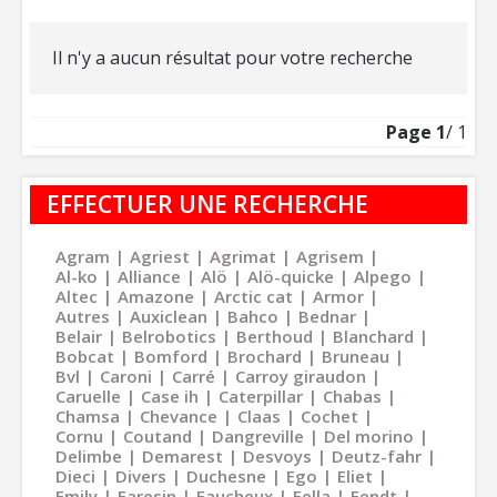
Il n'y a aucun résultat pour votre recherche
Page
1
/ 1
EFFECTUER UNE RECHERCHE
Agram
Agriest
Agrimat
Agrisem
Al-ko
Alliance
Alö
Alö-quicke
Alpego
Altec
Amazone
Arctic cat
Armor
Autres
Auxiclean
Bahco
Bednar
Belair
Belrobotics
Berthoud
Blanchard
Bobcat
Bomford
Brochard
Bruneau
Bvl
Caroni
Carré
Carroy giraudon
Caruelle
Case ih
Caterpillar
Chabas
Chamsa
Chevance
Claas
Cochet
Cornu
Coutand
Dangreville
Del morino
Delimbe
Demarest
Desvoys
Deutz-fahr
Dieci
Divers
Duchesne
Ego
Eliet
Emily
Faresin
Faucheux
Fella
Fendt