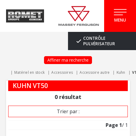
MENU
CONTRÔLE
PULVÉRISATEUR
Affiner ma recherche
Matériel en stock
Accessoires
Accessoire autre
Kuhn
V
KUHN VT50
0
résultat
Trier par :
Page
1
/ 1