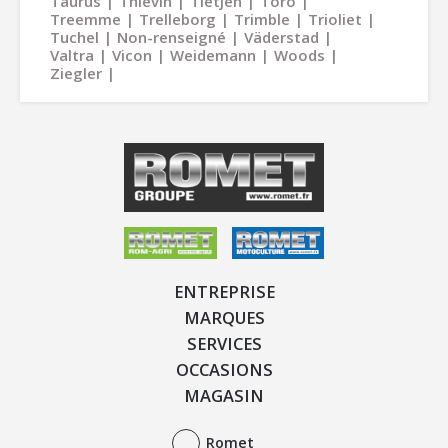
Taurus
Thievin
Tietjen
Toro
Treemme
Trelleborg
Trimble
Trioliet
Tuchel
Non-renseigné
Väderstad
Valtra
Vicon
Weidemann
Woods
Ziegler
ENTREPRISE
MARQUES
SERVICES
OCCASIONS
MAGASIN
Romet