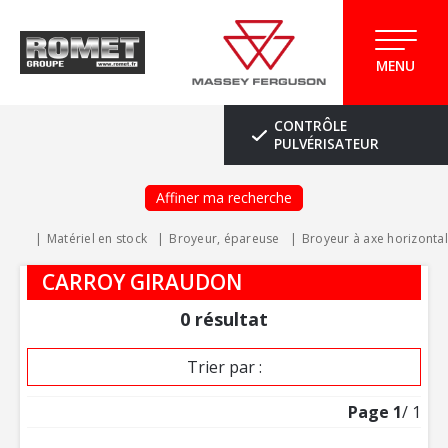
MENU
CONTRÔLE
PULVÉRISATEUR
Affiner ma recherche
Matériel en stock
Broyeur, épareuse
Broyeur à axe horizontal
CARROY GIRAUDON
0
résultat
Trier par :
Page
1
/ 1