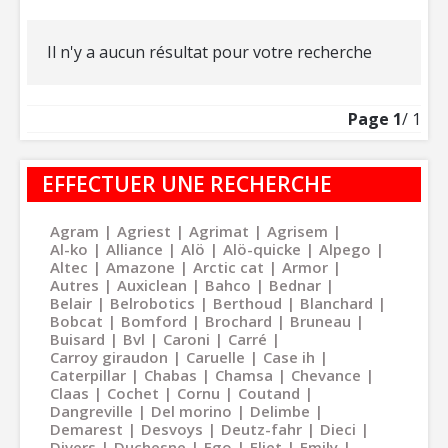
Il n'y a aucun résultat pour votre recherche
Page
1
/ 1
EFFECTUER UNE RECHERCHE
Agram
Agriest
Agrimat
Agrisem
Al-ko
Alliance
Alö
Alö-quicke
Alpego
Altec
Amazone
Arctic cat
Armor
Autres
Auxiclean
Bahco
Bednar
Belair
Belrobotics
Berthoud
Blanchard
Bobcat
Bomford
Brochard
Bruneau
Buisard
Bvl
Caroni
Carré
Carroy giraudon
Caruelle
Case ih
Caterpillar
Chabas
Chamsa
Chevance
Claas
Cochet
Cornu
Coutand
Dangreville
Del morino
Delimbe
Demarest
Desvoys
Deutz-fahr
Dieci
Divers
Duchesne
Ego
Eliet
Emily