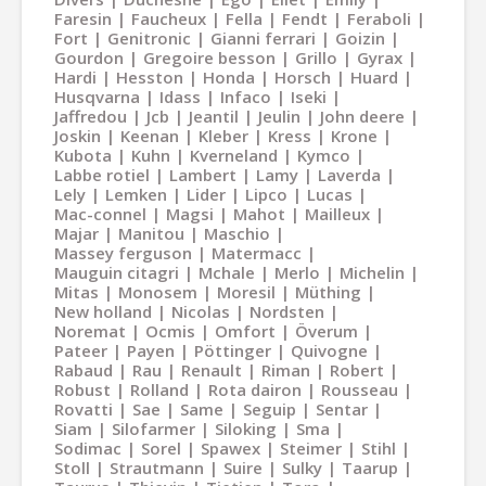
Faresin
Faucheux
Fella
Fendt
Feraboli
Fort
Genitronic
Gianni ferrari
Goizin
Gourdon
Gregoire besson
Grillo
Gyrax
Hardi
Hesston
Honda
Horsch
Huard
Husqvarna
Idass
Infaco
Iseki
Jaffredou
Jcb
Jeantil
Jeulin
John deere
Joskin
Keenan
Kleber
Kress
Krone
Kubota
Kuhn
Kverneland
Kymco
Labbe rotiel
Lambert
Lamy
Laverda
Lely
Lemken
Lider
Lipco
Lucas
Mac-connel
Magsi
Mahot
Mailleux
Majar
Manitou
Maschio
Massey ferguson
Matermacc
Mauguin citagri
Mchale
Merlo
Michelin
Mitas
Monosem
Moresil
Müthing
New holland
Nicolas
Nordsten
Noremat
Ocmis
Omfort
Överum
Pateer
Payen
Pöttinger
Quivogne
Rabaud
Rau
Renault
Riman
Robert
Robust
Rolland
Rota dairon
Rousseau
Rovatti
Sae
Same
Seguip
Sentar
Siam
Silofarmer
Siloking
Sma
Sodimac
Sorel
Spawex
Steimer
Stihl
Stoll
Strautmann
Suire
Sulky
Taarup