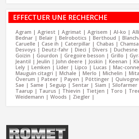
EFFECTUER UNE RECHERCHE
Agram
Agriest
Agrimat
Agrisem
Al-ko
Al
Bednar
Belair
Belrobotics
Berthoud
Blanch
Caruelle
Case ih
Caterpillar
Chabas
Chamsa
Desvoys
Deutz-fahr
Dieci
Divers
Duchesne
Goizin
Gourdon
Gregoire besson
Grillo
Gyr
Jeantil
Jeulin
John deere
Joskin
Keenan
Kl
Lely
Lemken
Lider
Lipco
Lucas
Mac-conne
Mauguin citagri
Mchale
Merlo
Michelin
Mit
Överum
Pateer
Payen
Pöttinger
Quivogne
Sae
Same
Seguip
Sentar
Siam
Silofarmer
Taarup
Taurus
Thievin
Tietjen
Toro
Tre
Weidemann
Woods
Ziegler