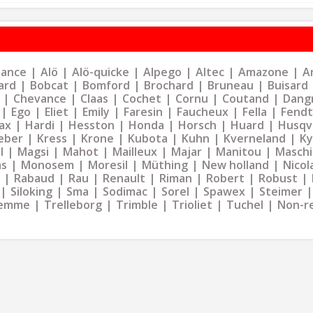
liance
Alö
Alö-quicke
Alpego
Altec
Amazone
Ar
ard
Bobcat
Bomford
Brochard
Bruneau
Buisard
Chevance
Claas
Cochet
Cornu
Coutand
Dangr
Ego
Eliet
Emily
Faresin
Faucheux
Fella
Fendt
ax
Hardi
Hesston
Honda
Horsch
Huard
Husqv
eber
Kress
Krone
Kubota
Kuhn
Kverneland
K
l
Magsi
Mahot
Mailleux
Majar
Manitou
Maschi
as
Monosem
Moresil
Müthing
New holland
Nicol
Rabaud
Rau
Renault
Riman
Robert
Robust
Siloking
Sma
Sodimac
Sorel
Spawex
Steimer
emme
Trelleborg
Trimble
Trioliet
Tuchel
Non-r