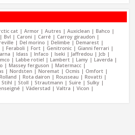
ctic cat
Armor
Autres
Auxiclean
Bahco
Bvl
Caroni
Carré
Carroy giraudon
eville
Del morino
Delimbe
Demarest
Feraboli
Fort
Genitronic
Gianni ferrari
arna
Idass
Infaco
Iseki
Jaffredou
Jcb
ymco
Labbe rotiel
Lambert
Lamy
Laverda
o
Massey ferguson
Matermacc
as
Nordsten
Noremat
Ocmis
Omfort
Rolland
Rota dairon
Rousseau
Rovatti
Stihl
Stoll
Strautmann
Suire
Sulky
enseigné
Väderstad
Valtra
Vicon