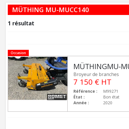
MÜTHING MU-MUCC140
1
résultat
Occasion
MÜTHING
MU-M
Broyeur de branches
7 150
€
HT
Référence
M99271
État
Bon état
Année
2020