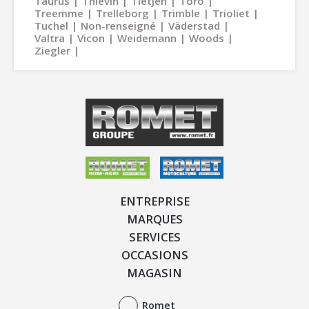
Taurus
Thievin
Tietjen
Toro
Treemme
Trelleborg
Trimble
Trioliet
Tuchel
Non-renseigné
Väderstad
Valtra
Vicon
Weidemann
Woods
Ziegler
ENTREPRISE
MARQUES
SERVICES
OCCASIONS
MAGASIN
Romet