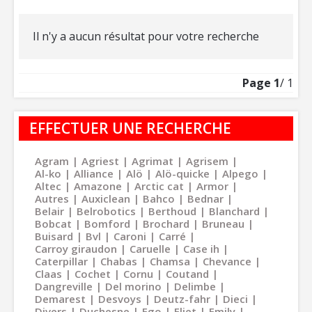
Il n'y a aucun résultat pour votre recherche
Page
1
/ 1
EFFECTUER UNE RECHERCHE
Agram
Agriest
Agrimat
Agrisem
Al-ko
Alliance
Alö
Alö-quicke
Alpego
Altec
Amazone
Arctic cat
Armor
Autres
Auxiclean
Bahco
Bednar
Belair
Belrobotics
Berthoud
Blanchard
Bobcat
Bomford
Brochard
Bruneau
Buisard
Bvl
Caroni
Carré
Carroy giraudon
Caruelle
Case ih
Caterpillar
Chabas
Chamsa
Chevance
Claas
Cochet
Cornu
Coutand
Dangreville
Del morino
Delimbe
Demarest
Desvoys
Deutz-fahr
Dieci
Divers
Duchesne
Ego
Eliet
Emily