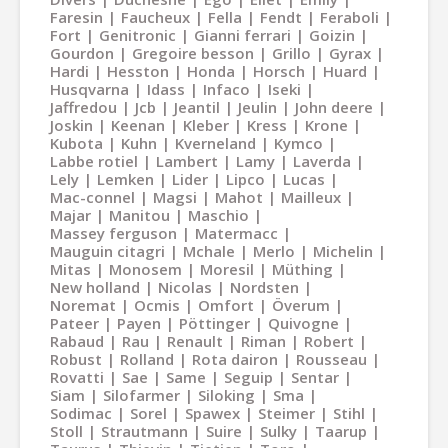
Faresin
Faucheux
Fella
Fendt
Feraboli
Fort
Genitronic
Gianni ferrari
Goizin
Gourdon
Gregoire besson
Grillo
Gyrax
Hardi
Hesston
Honda
Horsch
Huard
Husqvarna
Idass
Infaco
Iseki
Jaffredou
Jcb
Jeantil
Jeulin
John deere
Joskin
Keenan
Kleber
Kress
Krone
Kubota
Kuhn
Kverneland
Kymco
Labbe rotiel
Lambert
Lamy
Laverda
Lely
Lemken
Lider
Lipco
Lucas
Mac-connel
Magsi
Mahot
Mailleux
Majar
Manitou
Maschio
Massey ferguson
Matermacc
Mauguin citagri
Mchale
Merlo
Michelin
Mitas
Monosem
Moresil
Müthing
New holland
Nicolas
Nordsten
Noremat
Ocmis
Omfort
Överum
Pateer
Payen
Pöttinger
Quivogne
Rabaud
Rau
Renault
Riman
Robert
Robust
Rolland
Rota dairon
Rousseau
Rovatti
Sae
Same
Seguip
Sentar
Siam
Silofarmer
Siloking
Sma
Sodimac
Sorel
Spawex
Steimer
Stihl
Stoll
Strautmann
Suire
Sulky
Taarup