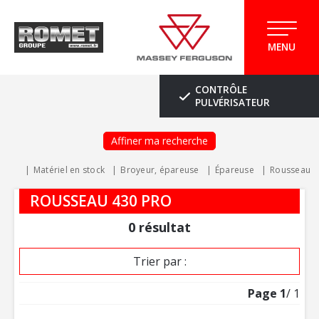
MENU
CONTRÔLE
PULVÉRISATEUR
Affiner ma recherche
Matériel en stock
Broyeur, épareuse
Épareuse
Rousseau
ROUSSEAU 430 PRO
0
résultat
Trier par :
Page
1
/ 1