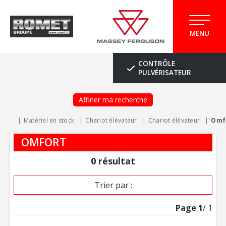
MENU
CONTRÔLE
PULVÉRISATEUR
Affiner ma recherche
Matériel en stock
Chariot élévateur
Chariot élévateur
Omf
OMFORT
0
résultat
Trier par :
Page
1
/ 1