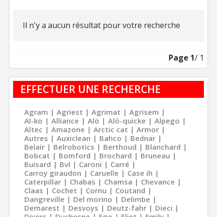
Il n'y a aucun résultat pour votre recherche
Page
1
/ 1
EFFECTUER UNE RECHERCHE
Agram
Agriest
Agrimat
Agrisem
Al-ko
Alliance
Alö
Alö-quicke
Alpego
Altec
Amazone
Arctic cat
Armor
Autres
Auxiclean
Bahco
Bednar
Belair
Belrobotics
Berthoud
Blanchard
Bobcat
Bomford
Brochard
Bruneau
Buisard
Bvl
Caroni
Carré
Carroy giraudon
Caruelle
Case ih
Caterpillar
Chabas
Chamsa
Chevance
Claas
Cochet
Cornu
Coutand
Dangreville
Del morino
Delimbe
Demarest
Desvoys
Deutz-fahr
Dieci
Divers
Duchesne
Ego
Eliet
Emily