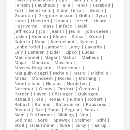
Faresin
Faucheux
Fella
Fendt
Feraboli
Fort
Genitronic
Gianni ferrari
Goizin
Gourdon
Gregoire besson
Grillo
Gyrax
Hardi
Hesston
Honda
Horsch
Huard
Husqvarna
Idass
Infaco
Iseki
Jaffredou
Jcb
Jeantil
Jeulin
John deere
Joskin
Keenan
Kleber
Kress
Krone
Kubota
Kuhn
Kverneland
Kymco
Labbe rotiel
Lambert
Lamy
Laverda
Lely
Lemken
Lider
Lipco
Lucas
Mac-connel
Magsi
Mahot
Mailleux
Majar
Manitou
Maschio
Massey ferguson
Matermacc
Mauguin citagri
Mchale
Merlo
Michelin
Mitas
Monosem
Moresil
Müthing
New holland
Nicolas
Nordsten
Noremat
Ocmis
Omfort
Överum
Pateer
Payen
Pöttinger
Quivogne
Rabaud
Rau
Renault
Riman
Robert
Robust
Rolland
Rota dairon
Rousseau
Rovatti
Sae
Same
Seguip
Sentar
Siam
Silofarmer
Siloking
Sma
Sodimac
Sorel
Spawex
Steimer
Stihl
Stoll
Strautmann
Suire
Sulky
Taarup