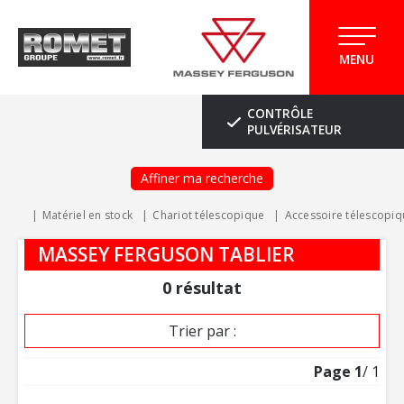
MENU
CONTRÔLE
PULVÉRISATEUR
Affiner ma recherche
Matériel en stock
Chariot télescopique
Accessoire télescopiq
MASSEY FERGUSON TABLIER
0
résultat
Trier par :
Page
1
/ 1