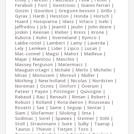
Feraboli
Fort
Genitronic
Gianni ferrari
Goizin
Gourdon
Gregoire besson
Grillo
Gyrax
Hardi
Hesston
Honda
Horsch
Huard
Husqvarna
Idass
Infaco
Iseki
Jaffredou
Jcb
Jeantil
Jeulin
John deere
Joskin
Keenan
Kleber
Kress
Krone
Kubota
Kuhn
Kverneland
Kymco
Labbe rotiel
Lambert
Lamy
Laverda
Lely
Lemken
Lider
Lipco
Lucas
Mac-connel
Magsi
Mahot
Mailleux
Majar
Manitou
Maschio
Massey ferguson
Matermacc
Mauguin citagri
Mchale
Merlo
Michelin
Mitas
Monosem
Moresil
Müller
Müthing
New holland
Nicolas
Nordsten
Noremat
Ocmis
Omfort
Överum
Pateer
Payen
Pöttinger
Quivogne
Rabaud
Rau
Renault
Riman
Robert
Robust
Rolland
Rota dairon
Rousseau
Rovatti
Sae
Same
Seguip
Sentar
Siam
Silofarmer
Siloking
Sma
Sodimac
Sorel
Spawex
Steimer
Stihl
Stoll
Strautmann
Suire
Sulky
Taarup
Taurus
Thievin
Tietjen
Toro