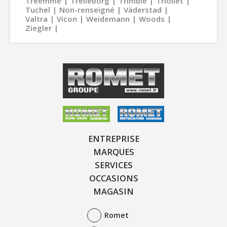
Treemme
Trelleborg
Trimble
Trioliet
Tuchel
Non-renseigné
Väderstad
Valtra
Vicon
Weidemann
Woods
Ziegler
ENTREPRISE
MARQUES
SERVICES
OCCASIONS
MAGASIN
Romet