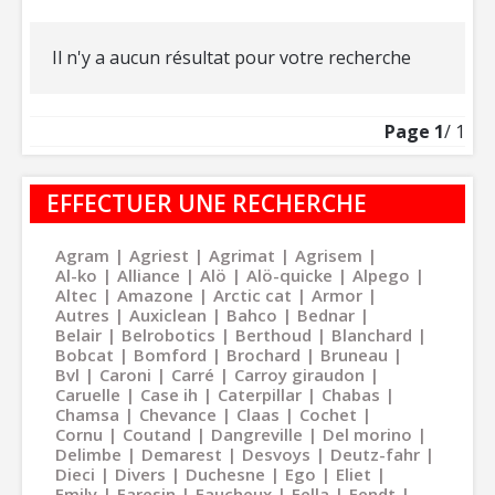
Il n'y a aucun résultat pour votre recherche
Page
1
/ 1
EFFECTUER UNE RECHERCHE
Agram
Agriest
Agrimat
Agrisem
Al-ko
Alliance
Alö
Alö-quicke
Alpego
Altec
Amazone
Arctic cat
Armor
Autres
Auxiclean
Bahco
Bednar
Belair
Belrobotics
Berthoud
Blanchard
Bobcat
Bomford
Brochard
Bruneau
Bvl
Caroni
Carré
Carroy giraudon
Caruelle
Case ih
Caterpillar
Chabas
Chamsa
Chevance
Claas
Cochet
Cornu
Coutand
Dangreville
Del morino
Delimbe
Demarest
Desvoys
Deutz-fahr
Dieci
Divers
Duchesne
Ego
Eliet
Emily
Faresin
Faucheux
Fella
Fendt