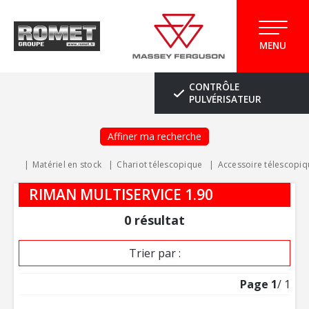
MENU
CONTRÔLE
PULVÉRISATEUR
Affiner ma recherche
Matériel en stock
Chariot télescopique
Accessoire télescopiq
RIMAN MULTISERVICE 1.90
0
résultat
Trier par :
Page
1
/ 1