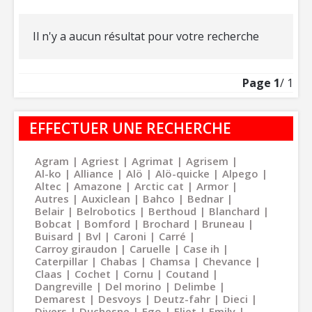
Il n'y a aucun résultat pour votre recherche
Page
1
/ 1
EFFECTUER UNE RECHERCHE
Agram
Agriest
Agrimat
Agrisem
Al-ko
Alliance
Alö
Alö-quicke
Alpego
Altec
Amazone
Arctic cat
Armor
Autres
Auxiclean
Bahco
Bednar
Belair
Belrobotics
Berthoud
Blanchard
Bobcat
Bomford
Brochard
Bruneau
Buisard
Bvl
Caroni
Carré
Carroy giraudon
Caruelle
Case ih
Caterpillar
Chabas
Chamsa
Chevance
Claas
Cochet
Cornu
Coutand
Dangreville
Del morino
Delimbe
Demarest
Desvoys
Deutz-fahr
Dieci
Divers
Duchesne
Ego
Eliet
Emily