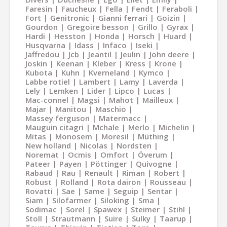
Faresin
Faucheux
Fella
Fendt
Feraboli
Fort
Genitronic
Gianni ferrari
Goizin
Gourdon
Gregoire besson
Grillo
Gyrax
Hardi
Hesston
Honda
Horsch
Huard
Husqvarna
Idass
Infaco
Iseki
Jaffredou
Jcb
Jeantil
Jeulin
John deere
Joskin
Keenan
Kleber
Kress
Krone
Kubota
Kuhn
Kverneland
Kymco
Labbe rotiel
Lambert
Lamy
Laverda
Lely
Lemken
Lider
Lipco
Lucas
Mac-connel
Magsi
Mahot
Mailleux
Majar
Manitou
Maschio
Massey ferguson
Matermacc
Mauguin citagri
Mchale
Merlo
Michelin
Mitas
Monosem
Moresil
Müthing
New holland
Nicolas
Nordsten
Noremat
Ocmis
Omfort
Överum
Pateer
Payen
Pöttinger
Quivogne
Rabaud
Rau
Renault
Riman
Robert
Robust
Rolland
Rota dairon
Rousseau
Rovatti
Sae
Same
Seguip
Sentar
Siam
Silofarmer
Siloking
Sma
Sodimac
Sorel
Spawex
Steimer
Stihl
Stoll
Strautmann
Suire
Sulky
Taarup