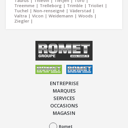
Taurus
Thievin
Tietjen
Toro
Treemme
Trelleborg
Trimble
Trioliet
Tuchel
Non-renseigné
Väderstad
Valtra
Vicon
Weidemann
Woods
Ziegler
ENTREPRISE
MARQUES
SERVICES
OCCASIONS
MAGASIN
Romet