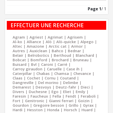
Page
1
/ 1
EFFECTUER UNE RECHERCHE
Agram
Agriest
Agrimat
Agrisem
Al-ko
Alliance
Alö
Alö-quicke
Alpego
Altec
Amazone
Arctic cat
Armor
Autres
Auxiclean
Bahco
Bednar
Belair
Belrobotics
Berthoud
Blanchard
Bobcat
Bomford
Brochard
Bruneau
Buisard
Bvl
Caroni
Carré
Carroy giraudon
Caruelle
Case ih
Caterpillar
Chabas
Chamsa
Chevance
Claas
Cochet
Cornu
Coutand
Dangreville
Del morino
Delimbe
Demarest
Desvoys
Deutz-fahr
Dieci
Divers
Duchesne
Ego
Eliet
Emily
Faresin
Faucheux
Fella
Fendt
Feraboli
Fort
Genitronic
Gianni ferrari
Goizin
Gourdon
Gregoire besson
Grillo
Gyrax
Hardi
Hesston
Honda
Horsch
Huard