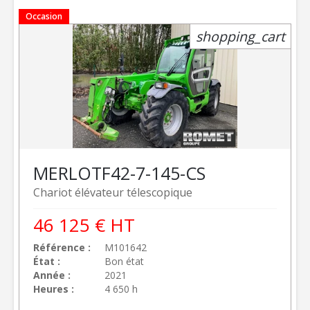
Occasion
shopping_cart
MERLO
TF42-7-145-CS
Chariot élévateur télescopique
46 125
€
HT
Référence
M101642
État
Bon état
Année
2021
Heures
4 650 h