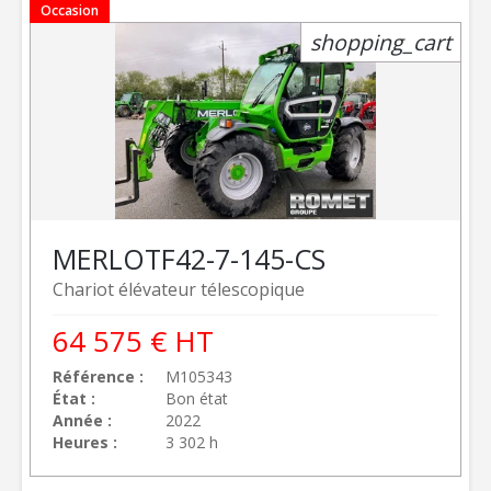
Occasion
shopping_cart
MERLO
TF42-7-145-CS
Chariot élévateur télescopique
64 575
€
HT
Référence
M105343
État
Bon état
Année
2022
Heures
3 302 h