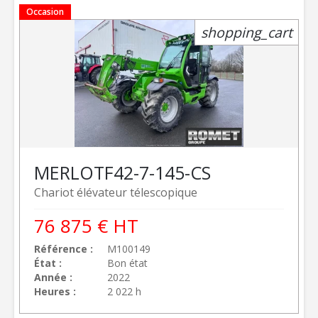
Occasion
shopping_cart
MERLO
TF42-7-145-CS
Chariot élévateur télescopique
76 875
€
HT
Référence
M100149
État
Bon état
Année
2022
Heures
2 022 h