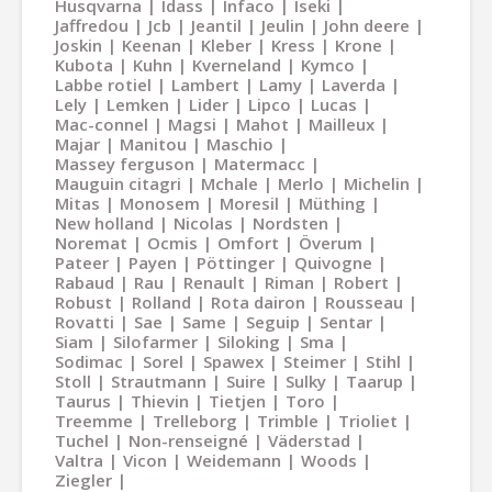
Husqvarna
Idass
Infaco
Iseki
Jaffredou
Jcb
Jeantil
Jeulin
John deere
Joskin
Keenan
Kleber
Kress
Krone
Kubota
Kuhn
Kverneland
Kymco
Labbe rotiel
Lambert
Lamy
Laverda
Lely
Lemken
Lider
Lipco
Lucas
Mac-connel
Magsi
Mahot
Mailleux
Majar
Manitou
Maschio
Massey ferguson
Matermacc
Mauguin citagri
Mchale
Merlo
Michelin
Mitas
Monosem
Moresil
Müthing
New holland
Nicolas
Nordsten
Noremat
Ocmis
Omfort
Överum
Pateer
Payen
Pöttinger
Quivogne
Rabaud
Rau
Renault
Riman
Robert
Robust
Rolland
Rota dairon
Rousseau
Rovatti
Sae
Same
Seguip
Sentar
Siam
Silofarmer
Siloking
Sma
Sodimac
Sorel
Spawex
Steimer
Stihl
Stoll
Strautmann
Suire
Sulky
Taarup
Taurus
Thievin
Tietjen
Toro
Treemme
Trelleborg
Trimble
Trioliet
Tuchel
Non-renseigné
Väderstad
Valtra
Vicon
Weidemann
Woods
Ziegler