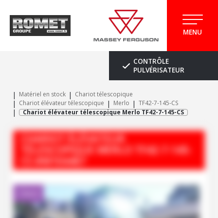
MENU
CONTRÔLE
PULVÉRISATEUR
Matériel en stock
Chariot télescopique
Chariot élévateur télescopique
Merlo
TF42-7-145-CS
Chariot élévateur télescopique Merlo TF42-7-145-CS
CHARIOT ÉLÉVATEUR
TÉLESCOPIQUE
MERLO
TF42-7-145-
CS
#M104467
Client