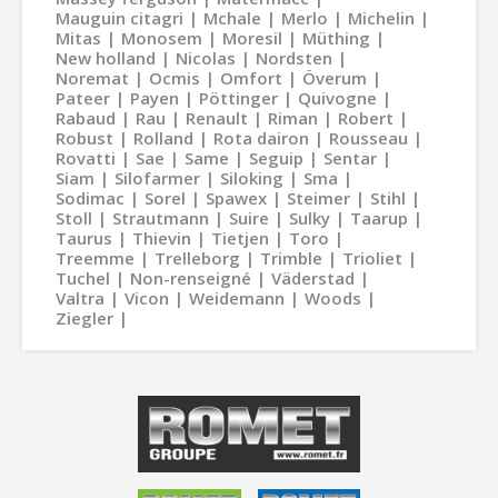
Mauguin citagri
Mchale
Merlo
Michelin
Mitas
Monosem
Moresil
Müthing
New holland
Nicolas
Nordsten
Noremat
Ocmis
Omfort
Överum
Pateer
Payen
Pöttinger
Quivogne
Rabaud
Rau
Renault
Riman
Robert
Robust
Rolland
Rota dairon
Rousseau
Rovatti
Sae
Same
Seguip
Sentar
Siam
Silofarmer
Siloking
Sma
Sodimac
Sorel
Spawex
Steimer
Stihl
Stoll
Strautmann
Suire
Sulky
Taarup
Taurus
Thievin
Tietjen
Toro
Treemme
Trelleborg
Trimble
Trioliet
Tuchel
Non-renseigné
Väderstad
Valtra
Vicon
Weidemann
Woods
Ziegler