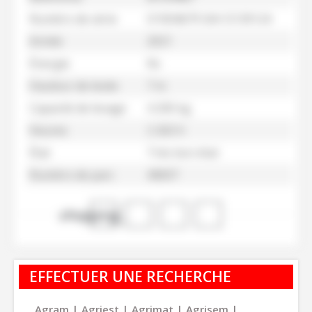
Numéro de série
D1004679 SAV D139124
Année
2021
Énergie
Nc
Hauteur de levée
7 m
Capacité de levage
4 200 kg
Heures
2 263 h
État
Trés bon état
Numéro de parc
45837
shopping_cart
EFFECTUER UNE RECHERCHE
Agram
Agriest
Agrimat
Agrisem