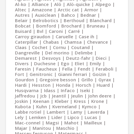
Al-ko
Alliance
Alö
Alö-quicke
Alpego
Altec
Amazone
Arctic cat
Armor
Autres
Auxiclean
Bahco
Bednar
Belair
Belrobotics
Berthoud
Blanchard
Bobcat
Bomford
Brochard
Bruneau
Buisard
Bvl
Caroni
Carré
Carroy giraudon
Caruelle
Case ih
Caterpillar
Chabas
Chamsa
Chevance
Claas
Cochet
Cornu
Coutand
Dangreville
Del morino
Delimbe
Demarest
Desvoys
Deutz-fahr
Dieci
Divers
Duchesne
Ego
Eliet
Emily
Faresin
Faucheux
Fella
Fendt
Feraboli
Fort
Genitronic
Gianni ferrari
Goizin
Gourdon
Gregoire besson
Grillo
Gyrax
Hardi
Hesston
Honda
Horsch
Huard
Husqvarna
Idass
Infaco
Iseki
Jaffredou
Jcb
Jeantil
Jeulin
John deere
Joskin
Keenan
Kleber
Kress
Krone
Kubota
Kuhn
Kverneland
Kymco
Labbe rotiel
Lambert
Lamy
Laverda
Lely
Lemken
Lider
Lipco
Lucas
Mac-connel
Magsi
Mahot
Mailleux
Majar
Manitou
Maschio
Massey ferguson
Matermacc