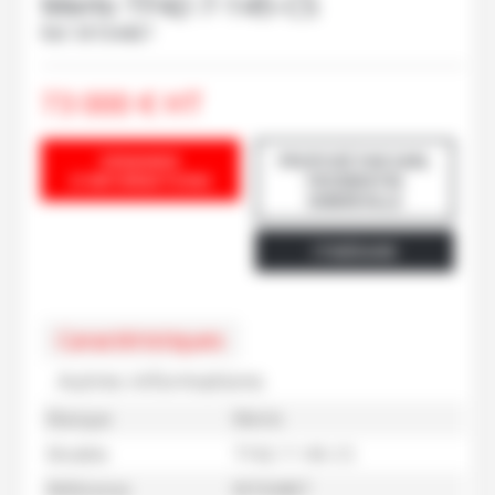
Merlo
TF42-7-145-CS
Ref.
M104467
73 000
€
HT
DEMANDE
PROPOSÉ PAR EARL
D'INFORMATIONS
FROMENTIN
EMBREVILLE
ITINÉRAIRE
Caractéristiques
Autres informations
Marque
Merlo
Modèle
TF42-7-145-CS
Référence
M104467