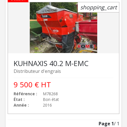
shopping_cart
KUHN
AXIS 40.2 M-EMC
Distributeur d'engrais
9 500
€
HT
Référence
M78268
État
Bon état
Année
2016
Page
1
/ 1