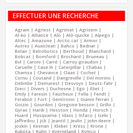
EFFECTUER UNE RECHERCHE
Agram
Agriest
Agrimat
Agrisem
Al-ko
Alliance
Alö
Alö-quicke
Alpego
Altec
Amazone
Arctic cat
Armor
Autres
Auxiclean
Bahco
Bednar
Belair
Belrobotics
Berthoud
Blanchard
Bobcat
Bomford
Brochard
Bruneau
Bvl
Caroni
Carré
Carroy giraudon
Caruelle
Case ih
Caterpillar
Chabas
Chamsa
Chevance
Claas
Cochet
Cornu
Coutand
Dangreville
Del morino
Delimbe
Demarest
Desvoys
Deutz-fahr
Dieci
Divers
Duchesne
Ego
Eliet
Emily
Faresin
Faucheux
Fella
Fendt
Feraboli
Fort
Genitronic
Gianni ferrari
Goizin
Gourdon
Gregoire besson
Grillo
Gyrax
Hardi
Hesston
Honda
Horsch
Huard
Husqvarna
Idass
Infaco
Iseki
Jaffredou
Jcb
Jeantil
Jeulin
John deere
Joskin
Keenan
Kleber
Kress
Krone
Kubota
Kuhn
Kverneland
Kymco