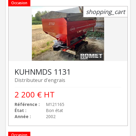
Occasion
shopping_cart
KUHN
MDS 1131
Distributeur d'engrais
2 200
€
HT
Référence
M121165
État
Bon état
Année
2002
Occasion