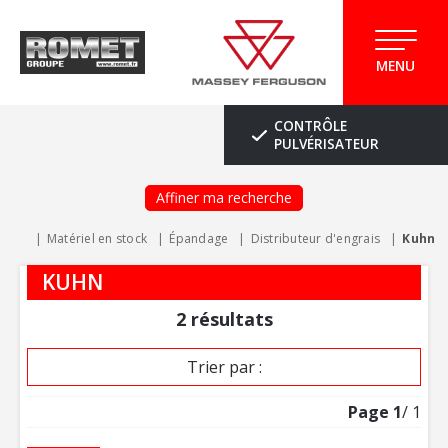
MENU
CONTRÔLE
PULVÉRISATEUR
Affiner ma recherche
Matériel en stock
Épandage
Distributeur d'engrais
Kuhn
KUHN
2
résultats
Trier par :
Page
1
/ 1