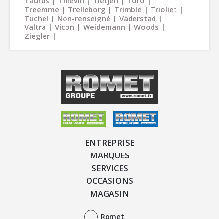
Taurus
Thievin
Tietjen
Toro
Treemme
Trelleborg
Trimble
Trioliet
Tuchel
Non-renseigné
Väderstad
Valtra
Vicon
Weidemann
Woods
Ziegler
ENTREPRISE
MARQUES
SERVICES
OCCASIONS
MAGASIN
Romet