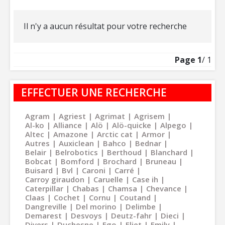
Il n'y a aucun résultat pour votre recherche
Page
1
/ 1
EFFECTUER UNE RECHERCHE
Agram
Agriest
Agrimat
Agrisem
Al-ko
Alliance
Alö
Alö-quicke
Alpego
Altec
Amazone
Arctic cat
Armor
Autres
Auxiclean
Bahco
Bednar
Belair
Belrobotics
Berthoud
Blanchard
Bobcat
Bomford
Brochard
Bruneau
Buisard
Bvl
Caroni
Carré
Carroy giraudon
Caruelle
Case ih
Caterpillar
Chabas
Chamsa
Chevance
Claas
Cochet
Cornu
Coutand
Dangreville
Del morino
Delimbe
Demarest
Desvoys
Deutz-fahr
Dieci
Divers
Duchesne
Ego
Eliet
Emily