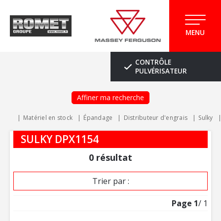
MENU
CONTRÔLE
PULVÉRISATEUR
Affiner ma recherche
Matériel en stock
Épandage
Distributeur d'engrais
Sulky
SULKY DPX1154
0
résultat
Trier par :
Page
1
/ 1