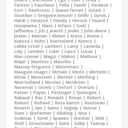
Faresin
Faucheux
Fella
Fendt
Feraboli
Fort
Genitronic
Gianni ferrari
Goizin
Gourdon
Gregoire besson
Grillo
Gyrax
Hardi
Hesston
Honda
Horsch
Huard
Husqvarna
Idass
Infaco
Iseki
Jaffredou
Jcb
Jeantil
Jeulin
John deere
Joskin
Keenan
Kleber
Kress
Krone
Kubota
Kuhn
Kverneland
Kymco
Labbe rotiel
Lambert
Lamy
Laverda
Lely
Lemken
Lider
Lipco
Lucas
Mac-connel
Magsi
Mahot
Mailleux
Majar
Manitou
Maschio
Massey ferguson
Matermacc
Mauguin citagri
Mchale
Merlo
Michelin
Mitas
Monosem
Moresil
Müthing
New holland
Nicolas
Nordsten
Noremat
Ocmis
Omfort
Överum
Pateer
Payen
Pöttinger
Quivogne
Rabaud
Rau
Renault
Riman
Robert
Robust
Rolland
Rota dairon
Rousseau
Rovatti
Sae
Same
Seguip
Sentar
Siam
Silofarmer
Siloking
Sma
Sodimac
Sorel
Spawex
Steimer
Stihl
Stoll
Strautmann
Suire
Sulky
Taarup