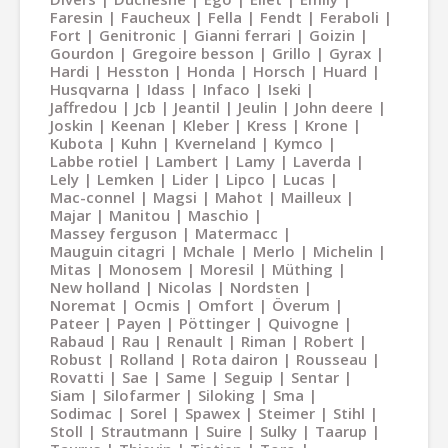
Faresin
Faucheux
Fella
Fendt
Feraboli
Fort
Genitronic
Gianni ferrari
Goizin
Gourdon
Gregoire besson
Grillo
Gyrax
Hardi
Hesston
Honda
Horsch
Huard
Husqvarna
Idass
Infaco
Iseki
Jaffredou
Jcb
Jeantil
Jeulin
John deere
Joskin
Keenan
Kleber
Kress
Krone
Kubota
Kuhn
Kverneland
Kymco
Labbe rotiel
Lambert
Lamy
Laverda
Lely
Lemken
Lider
Lipco
Lucas
Mac-connel
Magsi
Mahot
Mailleux
Majar
Manitou
Maschio
Massey ferguson
Matermacc
Mauguin citagri
Mchale
Merlo
Michelin
Mitas
Monosem
Moresil
Müthing
New holland
Nicolas
Nordsten
Noremat
Ocmis
Omfort
Överum
Pateer
Payen
Pöttinger
Quivogne
Rabaud
Rau
Renault
Riman
Robert
Robust
Rolland
Rota dairon
Rousseau
Rovatti
Sae
Same
Seguip
Sentar
Siam
Silofarmer
Siloking
Sma
Sodimac
Sorel
Spawex
Steimer
Stihl
Stoll
Strautmann
Suire
Sulky
Taarup