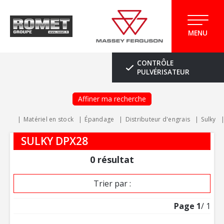
MENU
CONTRÔLE
PULVÉRISATEUR
Affiner ma recherche
Matériel en stock
Épandage
Distributeur d'engrais
Sulky
SULKY DPX28
0
résultat
Trier par :
Page
1
/ 1