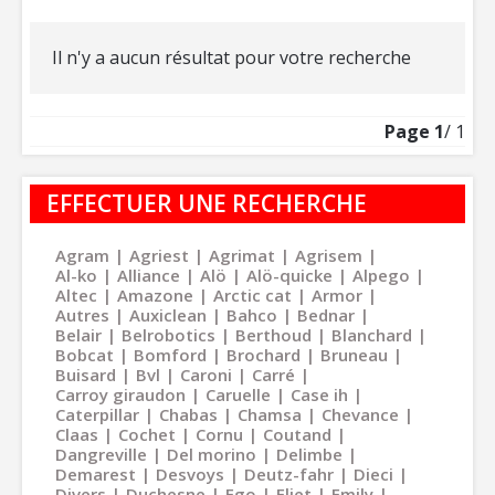
Il n'y a aucun résultat pour votre recherche
Page
1
/ 1
EFFECTUER UNE RECHERCHE
Agram
Agriest
Agrimat
Agrisem
Al-ko
Alliance
Alö
Alö-quicke
Alpego
Altec
Amazone
Arctic cat
Armor
Autres
Auxiclean
Bahco
Bednar
Belair
Belrobotics
Berthoud
Blanchard
Bobcat
Bomford
Brochard
Bruneau
Buisard
Bvl
Caroni
Carré
Carroy giraudon
Caruelle
Case ih
Caterpillar
Chabas
Chamsa
Chevance
Claas
Cochet
Cornu
Coutand
Dangreville
Del morino
Delimbe
Demarest
Desvoys
Deutz-fahr
Dieci
Divers
Duchesne
Ego
Eliet
Emily