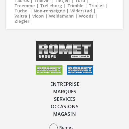
Taurus
Thievin
Tietjen
Toro
Treemme
Trelleborg
Trimble
Trioliet
Tuchel
Non-renseigné
Väderstad
Valtra
Vicon
Weidemann
Woods
Ziegler
ENTREPRISE
MARQUES
SERVICES
OCCASIONS
MAGASIN
Romet