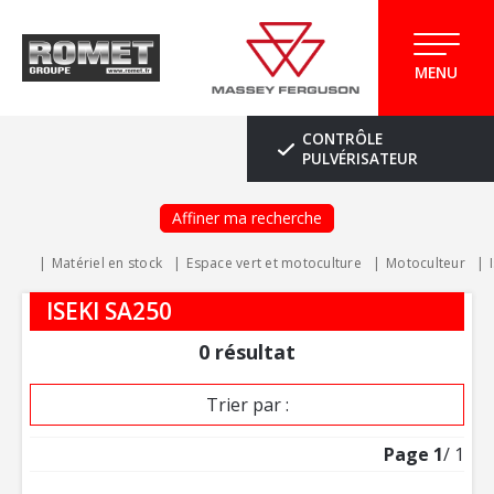
MENU
CONTRÔLE
PULVÉRISATEUR
Affiner ma recherche
Matériel en stock
Espace vert et motoculture
Motoculteur
ISEKI SA250
0
résultat
Trier par :
Page
1
/ 1