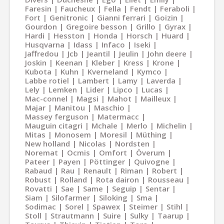
Faresin
Faucheux
Fella
Fendt
Feraboli
Fort
Genitronic
Gianni ferrari
Goizin
Gourdon
Gregoire besson
Grillo
Gyrax
Hardi
Hesston
Honda
Horsch
Huard
Husqvarna
Idass
Infaco
Iseki
Jaffredou
Jcb
Jeantil
Jeulin
John deere
Joskin
Keenan
Kleber
Kress
Krone
Kubota
Kuhn
Kverneland
Kymco
Labbe rotiel
Lambert
Lamy
Laverda
Lely
Lemken
Lider
Lipco
Lucas
Mac-connel
Magsi
Mahot
Mailleux
Majar
Manitou
Maschio
Massey ferguson
Matermacc
Mauguin citagri
Mchale
Merlo
Michelin
Mitas
Monosem
Moresil
Müthing
New holland
Nicolas
Nordsten
Noremat
Ocmis
Omfort
Överum
Pateer
Payen
Pöttinger
Quivogne
Rabaud
Rau
Renault
Riman
Robert
Robust
Rolland
Rota dairon
Rousseau
Rovatti
Sae
Same
Seguip
Sentar
Siam
Silofarmer
Siloking
Sma
Sodimac
Sorel
Spawex
Steimer
Stihl
Stoll
Strautmann
Suire
Sulky
Taarup