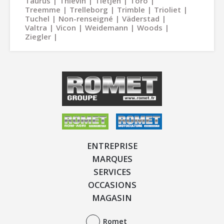
Taurus
Thievin
Tietjen
Toro
Treemme
Trelleborg
Trimble
Trioliet
Tuchel
Non-renseigné
Väderstad
Valtra
Vicon
Weidemann
Woods
Ziegler
ENTREPRISE
MARQUES
SERVICES
OCCASIONS
MAGASIN
Romet