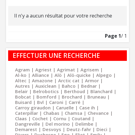
Il n'y a aucun résultat pour votre recherche
Page
1
/ 1
EFFECTUER UNE RECHERCHE
Agram
Agriest
Agrimat
Agrisem
Al-ko
Alliance
Alö
Alö-quicke
Alpego
Altec
Amazone
Arctic cat
Armor
Autres
Auxiclean
Bahco
Bednar
Belair
Belrobotics
Berthoud
Blanchard
Bobcat
Bomford
Brochard
Bruneau
Buisard
Bvl
Caroni
Carré
Carroy giraudon
Caruelle
Case ih
Caterpillar
Chabas
Chamsa
Chevance
Claas
Cochet
Cornu
Coutand
Dangreville
Del morino
Delimbe
Demarest
Desvoys
Deutz-fahr
Dieci
Divers
Duchesne
Ego
Eliet
Emily